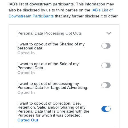
IAB’s list of downstream participants. This information may
χρόνο, για να μην «μπαίνουν μέσα»
also be disclosed by us to third parties on the
IAB’s List of
Downstream Participants
that may further disclose it to other
third parties.
Please note that this website/app uses one or more Google
Personal Data Processing Opt Outs
services and may gather and store information including but
not limited to your visit or usage behaviour. You may click to
I want to opt-out of the Sharing of my
personal data.
grant or deny consent to Google and its third-party tags to
Opted In
use your data for below specified purposes in below Google
consent section.
I want to opt-out of the Sale of my
Personal Data.
Opted In
I want to opt-out of processing my
ΔΕΙΤΕ ΤΗΝ ΚΙΝΗΣΗ ΣΤΟΥΣ ΔΡΌΜΟΥΣ
Personal Data for Targeted Advertising.
Opted In
Κίνηση Τώρα: Live Χάρτης Αθήνας
I want to opt-out of Collection, Use,
Retention, Sale, and/or Sharing of my
Personal Data that Is Unrelated with the
Purposes for which it was collected.
Opted Out