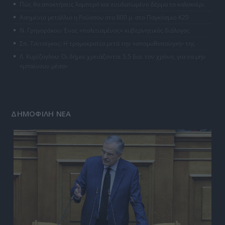
Πώς θα αποκτήσεις λαμπερό και ενυδατωμένο δέρμα το καλοκαίρι
Ασημένιο μετάλλιο η Ρούσσου στα 800 μ. στο Παγκόσμιο Κ20
Ν. Γρηγοράκου: Ένας «πολιτισμένος» κυβερνητικός διάλογος
Σπ. Τσιτσίγκος: Η τρομοκρατία μετά την «απομυθοποίησή» της
Λ. Κυρίζογλου: Οι δήμοι χρειάζονται 5,5 δισ. τον χρόνο, για να μην
«μπαίνουν μέσα»
ΔΗΜΟΦΙΛΗ ΝΕΑ