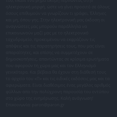
του, έκανε ένα βήμα ακόμη περνώντας στην
ηλεκτρονική μορφή, ώστε να γίνει προσιτό σε όλους
όσους επιθυμούν να γνωρίζουν τι γράφει, Έλληνες
και μη, όπου γης. Στην ηλεκτρονική μας έκδοση οι
αναγνώστες μας μπορούν παράλληλα να
επικοινωνούν μαζί μας με το ηλεκτρονικό
ταχυδρομείο, προκειμένου να εκφράζουν τις
απόψεις και τις παρατηρήσεις τους, που μας είναι
απαραίτητες, και επίσης να συμμετέχουν σε
δημοσκοπήσεις, απαντώντας σε κρίσιμα ερωτήματα
που αφορούν τη χώρα μας και τον Ελληνισμό
γενικότερα. Και βέβαια θα έχουν στη διάθεσή τους
το αρχείο του «Π» και τις ειδικές εκδόσεις μας και τα
αφιερώματα. Είναι διαθέσιμος ένας μεγάλος αριθμός
φύλλων απο την πολύχρονη παρουσία του εντύπου
στο χώρο της ενημέρωσης. Καλή ανάγνωση!
Επικοινωνία:
paron@paron.gr