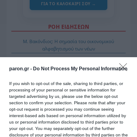
ΓΙΑ ΤΟ ΚΑΛΟΚΑΊΡΙ ΣΟΥ →
ΡΟΗ ΕΙΔΗΣΕΩΝ
Μ. Βακόνδιος: H σημασία του οικονομικού
αλφαβητισμού των νέων
Πώς θα αποκτήσεις λαμπερό και ενυδατωμένο δέρμα
το καλοκαίρι
paron.gr -
Do Not Process My Personal Information
Ασημένιο μετάλλιο η Ρούσσου στα 800 μ. στο
If you wish to opt-out of the sale, sharing to third parties, or
Παγκόσμιο Κ20
processing of your personal or sensitive information for
targeted advertising by us, please use the below opt-out
Ν. Γρηγοράκου: Ένας «πολιτισμένος» κυβερνητικός
section to confirm your selection. Please note that after your
διάλογος
opt-out request is processed you may continue seeing
Σπ. Τσιτσίγκος: Η τρομοκρατία μετά την
interest-based ads based on personal information utilized by
us or personal information disclosed to third parties prior to
«απομυθοποίησή» της
your opt-out. You may separately opt-out of the further
Λ. Κυρίζογλου: Οι δήμοι χρειάζονται 5,5 δισ. τον
disclosure of your personal information by third parties on the