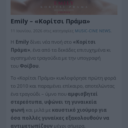
Emily – «Κορίτσι Πράμα»
11 Ιουνίου, 2026
στις κατηγορίες
MUSIC-CINE NEWS
,
Η
Emily
δίνει νέα πνοή στο
«Κορίτσι
Πράμα»
, ένα από τα δεκάδες επιτυχημένα κι
αγαπημένα τραγούδια με την υπογραφή
του
Φοίβου
.
Το
«Κορίτσι Πράμα»
κυκλοφόρησε πρώτη φορά
το 2010 και παραμένει επίκαιρο, αποτελώντας
ένα τραγούδι – ύμνο που
αμφισβητεί
στερεότυπα
,
υψώνει τη γυναικεία
φωνή
και μιλά με
καυστικό χιούμορ για
όσα πολλές γυναίκες εξακολουθούν να
αντιμετωπίζουν
μέχρι σήμερα.