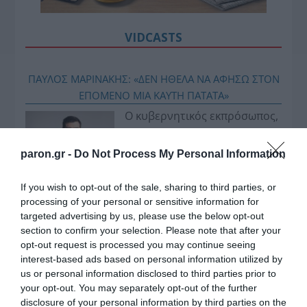
VIDCASTS
ΠΑΥΛΟΣ ΜΑΡΙΝΑΚΗΣ: «ΔΕΝ ΗΘΕΛΑ ΝΑ ΑΦΗΣΩ ΣΤΟΝ
ΕΠΟΜΕΝΟ ΜΙΑ ΚΑΥΤΗ ΠΑΤΑΤΑ»
Ο κυβερνητικός εκπρόσωπος,
Παύλος Μαρινάκης, ανοίγει τα
χαρτιά του στις «Τυπολογίες»
paron.gr -
Do Not Process My Personal Information
σε ένα vidcast που μιλάει για
τις μεγάλες τομές στον χώρο
If you wish to opt-out of the sale, sharing to third parties, or
των Μέσων Μαζικής
processing of your personal or sensitive information for
targeted advertising by us, please use the below opt-out
Ενημέρωσης. Σε μια εφ’ όλης της ύλης
section to confirm your selection. Please note that after your
συνέντευξη στον Βασίλη Κουφόπουλο, αναλύει
opt-out request is processed you may continue seeing
το χρονοδιάγραμμα για τις περιφερειακές και
interest-based ads based on personal information utilized by
ραδιοφωνικές άδειες, το πακέτο στήριξης των 80
us or personal information disclosed to third parties prior to
εκατομμυρίων ευρώ για τον Τύπο, αλλά και την
your opt-out. You may separately opt-out of the further
disclosure of your personal information by third parties on the
πρωτοβουλία για την άρση της ανωνυμίας στο