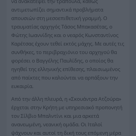
να ανακατέψει την τράπουλα, καθώς
αντιμετωπίζει σημαντικά προβλήματα
απουσιών στη μεσοεπιθετική γραμμή. Ο
τραυματίας αρχηγός Τάσος Μπακασέτας, ο
Φώτης Ιωαννίδης και ο νεαρός Κωνσταντίνος
Καρέτσας έχουν τεθεί εκτός μάχης. Με αυτές τις
συνθήκες, το περιβραχιόνιο του αρχηγού θα
φορέσει ο Βαγγέλης Παυλίδης, ο οποίος θα
ηγηθεί της ελληνικής επίθεσης, πλαισιωμένος
από παίκτες που καλούνται να αρπάξουν την
ευκαιρία.
Από την άλλη πλευρά, η «Σκουάντρα Ατζούρα»
έρχεται στην Κρήτη με υπηρεσιακό προπονητή
τον Σίλβιο Μπαλντίνι και μια αρκετά
ανανεωμένη, νεανική ομάδα. Οι Ιταλοί
ψάχνουν και αυτοί τη δική τους επόμενη μέρα