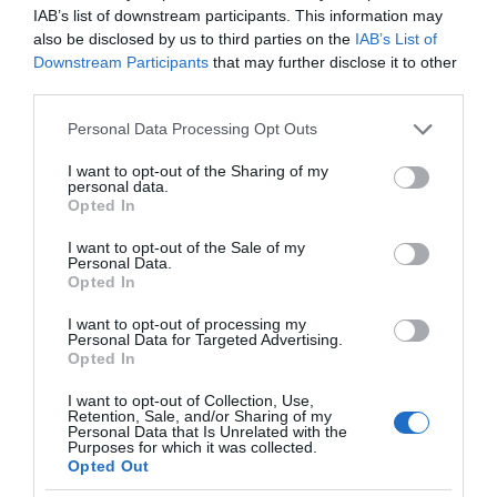
IAB’s list of downstream participants. This information may
διαδίκτυο.
also be disclosed by us to third parties on the
IAB’s List of
Downstream Participants
that may further disclose it to other
third parties.
Please note that this website/app uses one or more Google
Personal Data Processing Opt Outs
services and may gather and store information including but
not limited to your visit or usage behaviour. You may click to
I want to opt-out of the Sharing of my
personal data.
grant or deny consent to Google and its third-party tags to
Opted In
use your data for below specified purposes in below Google
consent section.
I want to opt-out of the Sale of my
Personal Data.
Opted In
I want to opt-out of processing my
Η ΣΤΗΛΗ ΜΑΣ
Personal Data for Targeted Advertising.
Opted In
I want to opt-out of Collection, Use,
Retention, Sale, and/or Sharing of my
Personal Data that Is Unrelated with the
Purposes for which it was collected.
Opted Out