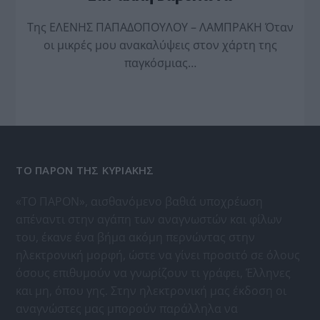
Της ΕΛΕΝΗΣ ΠΑΠΑΔΟΠΟΥΛΟΥ – ΛΑΜΠΡΑΚΗ Όταν
οι μικρές μου ανακαλύψεις στον χάρτη της
παγκόσμιας…
ΤΟ ΠΑΡΟΝ ΤΗΣ ΚΥΡΙΑΚΗΣ
«ΤΟ ΠΑΡΟΝ», αισθανόμενο βαθιά υποχρέωση
απέναντι στην αγάπη των αναγνωστών και φίλων
του, έκανε ένα βήμα ακόμη περνώντας στην
ηλεκτρονική μορφή, ώστε να γίνει προσιτό σε όλους
όσους επιθυμούν να γνωρίζουν τι γράφει, Έλληνες
και μη, όπου γης. Στην ηλεκτρονική μας έκδοση οι
αναγνώστες μας μπορούν παράλληλα να