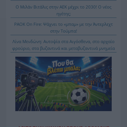
Ο Μιλάν Βιτάλις στην ΑΕΚ μέχρι το 2030! Ο νέος
ηγέτης;
PAOK On Fire: Ψάχνει το «μπαμ» με την Άντερλεχτ
στην Τούμπα!
Λίνα Μενδώνη: Αυτοψία στα Αιγόσθενα, στο αρχαίο
φρούριο, στα βυζαντινά και μεταβυζαντινά μνημεία