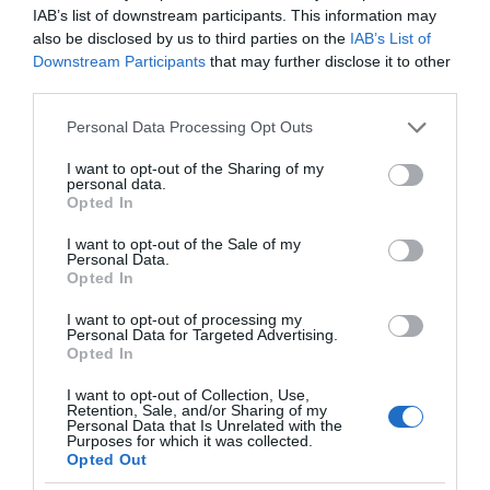
IAB’s list of downstream participants. This information may
σε ένα vidcast που μιλάει για
also be disclosed by us to third parties on the
IAB’s List of
τις μεγάλες τομές στον χώρο
Downstream Participants
that may further disclose it to other
των Μέσων Μαζικής
third parties.
Ενημέρωσης. Σε μια εφ’ όλης της ύλης
Please note that this website/app uses one or more Google
Personal Data Processing Opt Outs
συνέντευξη στον Βασίλη Κουφόπουλο, αναλύει
services and may gather and store information including but
το χρονοδιάγραμμα για τις περιφερειακές και
not limited to your visit or usage behaviour. You may click to
I want to opt-out of the Sharing of my
ραδιοφωνικές άδειες, το πακέτο στήριξης των 80
personal data.
grant or deny consent to Google and its third-party tags to
Opted In
εκατομμυρίων ευρώ για τον Τύπο, αλλά και την
use your data for below specified purposes in below Google
πρωτοβουλία για την άρση της ανωνυμίας στο
consent section.
I want to opt-out of the Sale of my
Personal Data.
διαδίκτυο.
Opted In
I want to opt-out of processing my
Personal Data for Targeted Advertising.
Opted In
I want to opt-out of Collection, Use,
Retention, Sale, and/or Sharing of my
Personal Data that Is Unrelated with the
Purposes for which it was collected.
Opted Out