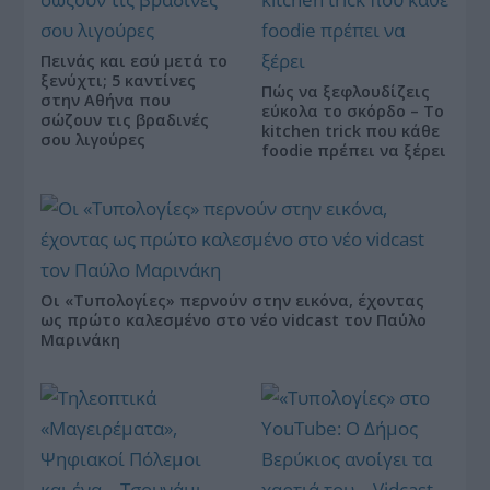
Πεινάς και εσύ μετά το
ξενύχτι; 5 καντίνες
Πώς να ξεφλουδίζεις
στην Αθήνα που
εύκολα το σκόρδο – Το
σώζουν τις βραδινές
kitchen trick που κάθε
σου λιγούρες
foodie πρέπει να ξέρει
Οι «Τυπολογίες» περνούν στην εικόνα, έχοντας
ως πρώτο καλεσμένο στο νέο vidcast τον Παύλο
Μαρινάκη