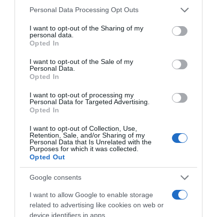
Please note that this website/app uses one or more Google
Personal Data Processing Opt Outs
services and may gather and store information including but
not limited to your visit or usage behaviour. You may click to
I want to opt-out of the Sharing of my
personal data.
grant or deny consent to Google and its third-party tags to
Opted In
use your data for below specified purposes in below Google
consent section.
I want to opt-out of the Sale of my
Personal Data.
Opted In
I want to opt-out of processing my
Personal Data for Targeted Advertising.
Opted In
Η ΣΤΗΛΗ ΜΑΣ
I want to opt-out of Collection, Use,
Retention, Sale, and/or Sharing of my
Personal Data that Is Unrelated with the
Purposes for which it was collected.
Opted Out
Google consents
I want to allow Google to enable storage
related to advertising like cookies on web or
device identifiers in apps.