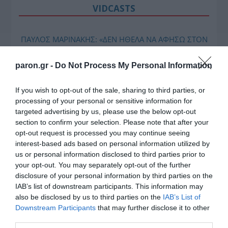
VIDCASTS
ΠΑΥΛΟΣ ΜΑΡΙΝΑΚΗΣ: «ΔΕΝ ΗΘΕΛΑ ΝΑ ΑΦΗΣΩ ΣΤΟΝ
ΕΠΟΜΕΝΟ ΜΙΑ ΚΑΥΤΗ ΠΑΤΑΤΑ»
paron.gr -
Do Not Process My Personal Information
Ο κυβερνητικός εκπρόσωπος,
Παύλος Μαρινάκης, ανοίγει τα
If you wish to opt-out of the sale, sharing to third parties, or
χαρτιά του στις «Τυπολογίες»
processing of your personal or sensitive information for
σε ένα vidcast που μιλάει για
targeted advertising by us, please use the below opt-out
τις μεγάλες τομές στον χώρο
section to confirm your selection. Please note that after your
των Μέσων Μαζικής
opt-out request is processed you may continue seeing
Ενημέρωσης. Σε μια εφ’ όλης της ύλης
interest-based ads based on personal information utilized by
us or personal information disclosed to third parties prior to
συνέντευξη στον Βασίλη Κουφόπουλο, αναλύει
your opt-out. You may separately opt-out of the further
το χρονοδιάγραμμα για τις περιφερειακές και
disclosure of your personal information by third parties on the
ραδιοφωνικές άδειες, το πακέτο στήριξης των 80
IAB’s list of downstream participants. This information may
εκατομμυρίων ευρώ για τον Τύπο, αλλά και την
also be disclosed by us to third parties on the
IAB’s List of
πρωτοβουλία για την άρση της ανωνυμίας στο
Downstream Participants
that may further disclose it to other
διαδίκτυο.
third parties.