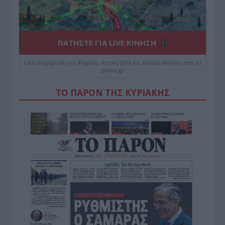
ΠΑΤΗΣΤΕ ΓΙΑ LIVE ΚΙΝΗΣΗ
Live ενημέρωση για Κηφισό, Αττική Οδό και κέντρο Αθήνας από το
paron.gr
ΤΟ ΠΑΡΟΝ ΤΗΣ ΚΥΡΙΑΚΗΣ