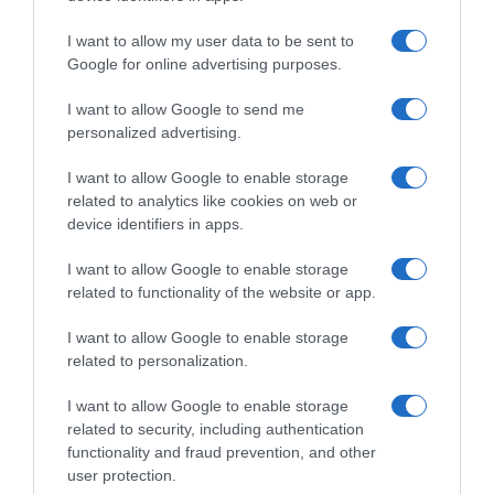
I want to allow my user data to be sent to
Google for online advertising purposes.
I want to allow Google to send me
personalized advertising.
I want to allow Google to enable storage
της Ζωής μας
related to analytics like cookies on web or
device identifiers in apps.
Οι άνθρωποι, οι αυθεντικές ιστορίες,
το ελληνικό καλοκαίρι και ένας
I want to allow Google to enable storage
πολιτισμός που μας ενώνει κάθε μέρα.
related to functionality of the website or app.
I want to allow Google to enable storage
ΌΣΑ ΧΡΕΙΆΖΕΣΑΙ
related to personalization.
ΓΙΑ ΤΟ ΚΑΛΟΚΑΊΡΙ ΣΟΥ →
I want to allow Google to enable storage
related to security, including authentication
ΡΟΗ ΕΙΔΗΣΕΩΝ
functionality and fraud prevention, and other
user protection.