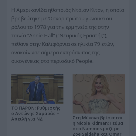
H Αμερικανίδα ηθοποιός Ντάιαν Κίτον, η οποία
βραβεύτηκε με Όσκαρ πρώτου γυναικείου
ρόλου το 1978 για την ερμηνεία της στην
ταινία “Annie Hall” (“Νευρικός Εραστής”),
πέθανε στην Καλιφόρνια σε ηλικία 79 ετών,
ανακοίνωσε σήμερα εκπρόσωπος της
οικογένειας στο περιοδικό People.
ΤΟ ΠΑΡΟΝ: Ρυθμιστής
ο Αντώνης Σαμαράς –
Στη Μύκονο βρίσκεται
Απειλή για ΝΔ
η Nicole Kidman: Γεύμα
στο Nammos μαζί με
Zoe Saldaña και Omar