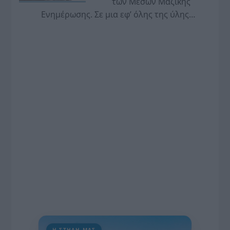
των Μέσων Μαζικής
Ενημέρωσης. Σε μια εφ’ όλης της ύλης
συνέντευξη στον Βασίλη Κουφόπουλο, αναλύει
το χρονοδιάγραμμα για τις περιφερειακές και
ραδιοφωνικές άδειες, το πακέτο στήριξης των 80
εκατομμυρίων ευρώ για τον Τύπο, αλλά και την
πρωτοβουλία για την άρση της ανωνυμίας στο
διαδίκτυο.