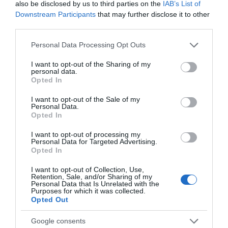
also be disclosed by us to third parties on the
IAB’s List of
Downstream Participants
that may further disclose it to other
third parties.
Please note that this website/app uses one or more Google
Personal Data Processing Opt Outs
services and may gather and store information including but
not limited to your visit or usage behaviour. You may click to
I want to opt-out of the Sharing of my
personal data.
grant or deny consent to Google and its third-party tags to
Opted In
ΔΙΑΒΑΣΤΕ ΚΑΙ ΤΑ ΠΑΡΑΚΑΤΩ
use your data for below specified purposes in below Google
consent section.
I want to opt-out of the Sale of my
Personal Data.
Ο καιρός των επομένων ημερών: Κανονικός
Opted In
Αύγουστος με δυνατούς βοριάδες και σταδιακή
άνοδο της θερμοκρασίας
I want to opt-out of processing my
Personal Data for Targeted Advertising.
Opted In
Ορθόδοξοι υπάρχουν και στα Βαλκάνια, κύριοι του
ΥΠΕΞ!
I want to opt-out of Collection, Use,
Retention, Sale, and/or Sharing of my
Το φαρμακείο των διακοπών: Ο πλήρης οδηγός για
Personal Data that Is Unrelated with the
Purposes for which it was collected.
ασφαλείς εξορμήσεις και τα απαραίτητα Πρώτων
Opted Out
Βοηθειών
Google consents
Προβληματισμός για την εξωτερική πολιτική