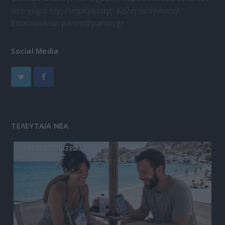
στο χώρο της ενημέρωσης. Καλή ανάγνωση!
Επικοινωνία:
paron@paron.gr
Social Media
ΤΕΛΕΥΤΑΙΑ ΝΕΑ
UNCATEGORIZED