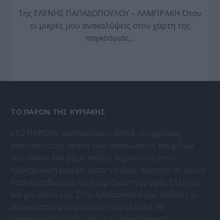
Της ΕΛΕΝΗΣ ΠΑΠΑΔΟΠΟΥΛΟΥ – ΛΑΜΠΡΑΚΗ Όταν
οι μικρές μου ανακαλύψεις στον χάρτη της
παγκόσμιας…
ΤΟ ΠΑΡΟΝ ΤΗΣ ΚΥΡΙΑΚΗΣ
«ΤΟ ΠΑΡΟΝ», αισθανόμενο βαθιά υποχρέωση
απέναντι στην αγάπη των αναγνωστών και φίλων
του, έκανε ένα βήμα ακόμη περνώντας στην
ηλεκτρονική μορφή, ώστε να γίνει προσιτό σε όλους
όσους επιθυμούν να γνωρίζουν τι γράφει, Έλληνες
και μη, όπου γης. Στην ηλεκτρονική μας έκδοση οι
αναγνώστες μας μπορούν παράλληλα να
επικοινωνούν μαζί μας με το ηλεκτρονικό