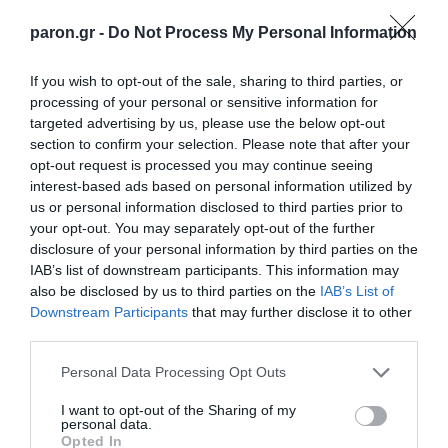
paron.gr -
Do Not Process My Personal Information
*ΤΑ ΆΝΘΗ ΤΟΥ ΚΑΚΟΎ*
If you wish to opt-out of the sale, sharing to third parties, or
processing of your personal or sensitive information for
Ο Μητσοτάκης κάνει σχέδια για την
targeted advertising by us, please use the below opt-out
Ελλάδα του 2030, ο Ανδρουλάκης για
section to confirm your selection. Please note that after your
εκείνη του 2035, ώρα είναι να βγει κι
opt-out request is processed you may continue seeing
interest-based ads based on personal information utilized by
ο Βελόπουλος…
us or personal information disclosed to third parties prior to
your opt-out. You may separately opt-out of the further
…να πει ότι στόχος του είναι η πρωτιά στις
disclosure of your personal information by third parties on the
εκλογές του 2040 (…στον Σύλλογο…
IAB’s list of downstream participants. This information may
also be disclosed by us to third parties on the
IAB’s List of
Downstream Participants
that may further disclose it to other
*ΚΑΤΩ ΣΤΟΝ ΠΕΙΡΑΙΑ* ΤΟΥ Ν. ΠΑΡΑΣΚΕΥΑ
third parties.
Please note that this website/app uses one or more Google
Δήμος Πειραιά: Ασχολήθηκε κανείς
Personal Data Processing Opt Outs
services and may gather and store information including but
με τη σκαλωσιά που κατέρρευσε ή
not limited to your visit or usage behaviour. You may click to
I want to opt-out of the Sharing of my
personal data.
μόνο οι… φωτογράφοι;
grant or deny consent to Google and its third-party tags to
Opted In