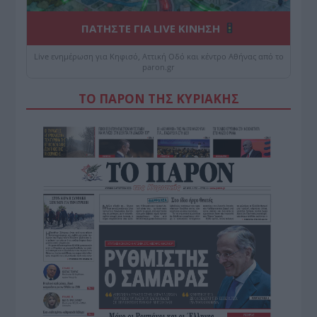
ΠΑΤΗΣΤΕ ΓΙΑ LIVE ΚΙΝΗΣΗ
Live ενημέρωση για Κηφισό, Αττική Οδό και κέντρο Αθήνας από το
paron.gr
ΤΟ ΠΑΡΟΝ ΤΗΣ ΚΥΡΙΑΚΗΣ