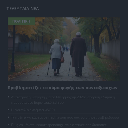
ΤΕΛΕΥΤΑΙΑ ΝΕΑ
ΠΟΛΙΤΙΚΗ
Προβληματίζει το κύμα φυγής των συνταξιούχων
Αντίστροφη μέτρηση για το Μπέρμιγχαμ 2026: Ιστορική ελληνική
παρουσία στο Ευρωπαϊκό Στίβου
Η Ναυτιλία εκπέμπει «SOS»
Τι πρέπει να κάνετε σε περίπτωση που σας τσιμπήσει μωβ μέδουσα
Πώς να κάνετε «smart spending» στις φετινές σας διακοπές