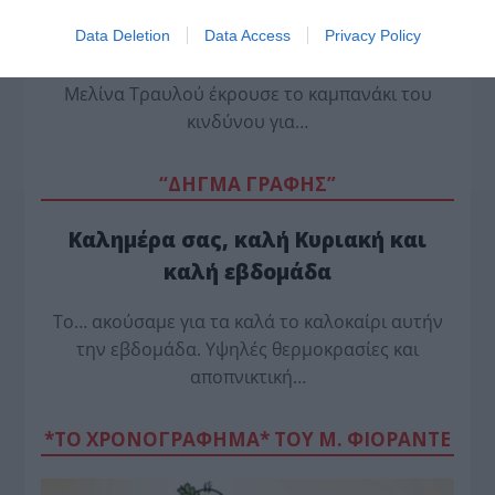
Η Ναυτιλία εκπέμπει «SOS»
Data Deletion
Data Access
Privacy Policy
Η πρόεδρος της Ένωσης Ελλήνων Εφοπλιστών
Μελίνα Τραυλού έ­κρουσε το καμπανάκι του
κινδύνου για…
“ΔΗΓΜΑ ΓΡΑΦΗΣ”
Καλημέρα σας, καλή Κυριακή και
καλή εβδομάδα
Το… ακούσαμε για τα καλά το καλοκαίρι αυτήν
την εβδομάδα. Υψηλές θερμοκρασίες και
αποπνικτική…
*ΤΟ ΧΡΟΝΟΓΡΑΦΗΜΑ* ΤΟΥ Μ. ΦΙΟΡΆΝΤΕ