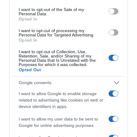
use your data for below specified purposes in below Google
consent section.
Όλοι ακούσαμε στις ειδήσεις, την περασμένη
I want to opt-out of the Sale of my
Personal Data.
εβδομάδα, ότι με τις βροχές και την κακοκαιρία…
Opted In
I want to opt-out of processing my
*ΥΠΟΥΡΓΕΙΟ ΕΞΩ(ΦΡΕΝ)ΙΚΩΝ*
Personal Data for Targeted Advertising.
Opted In
Το σχέδιο του Ισραήλ για τους
I want to opt-out of Collection, Use,
Retention, Sale, and/or Sharing of my
Κούρδους
Personal Data that Is Unrelated with the
Purposes for which it was collected.
Opted Out
Το ενδιαφέρον είναι ότι στο Ισραήλ
διαμορφώνεται ένα σαφώς αντιτουρκικό κλίμα,
Google consents
ενώ ακόμη και…
I want to allow Google to enable storage
related to advertising like cookies on web or
ΓΡΑΦΕΙ Ο ΠΕΡΙΚΛΗΣ ΝΕΑΡΧΟΥ
device identifiers in apps.
Η πρωτοβουλία Γκουτιέρες στο
I want to allow my user data to be sent to
Google for online advertising purposes.
Κυπριακό δεν είναι ευκαιρία, όπως