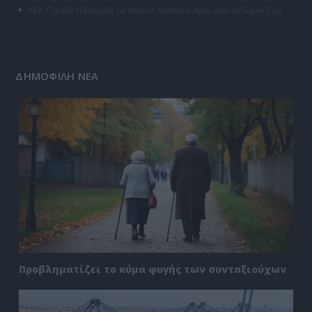
ΑΕΚ: Πρόβα τζενεράλε με Athens Kallithea πριν από το Super Cup
ΔΗΜΟΦΙΛΗ ΝΕΑ
Προβληματίζει το κύμα φυγής των συνταξιούχων