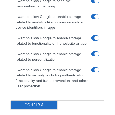
παρουσιάζεται
I want to allow Google to send me
personalized advertising.
Η υπαναχώρηση της Άγκυρας στη συμφωνία για
I want to allow Google to enable storage
σύγκληση Πενταμερούς Διασκέψεως συν 1 για
related to analytics like cookies on web or
το…
device identifiers in apps.
I want to allow Google to enable storage
ΓΡΑΦΕΙ Ο ΧΡΗΣΤΟΣ ΜΠΟΤΖΙΟΣ
related to functionality of the website or app.
Συγκρατημένη αισιοδοξία για τον
I want to allow Google to enable storage
τερματισμό του πολέμου στην
related to personalization.
Ουκρανία
I want to allow Google to enable storage
related to security, including authentication
Κάπως απρόσμενη ήταν η πρωτοβουλία του
functionality and fraud prevention, and other
Αμερικανού Προέδρου για τερματισμό του
user protection.
πολέμου στην Ουκρανία,…
CONFIRM
*ZΙΖΑΝΙΟ*