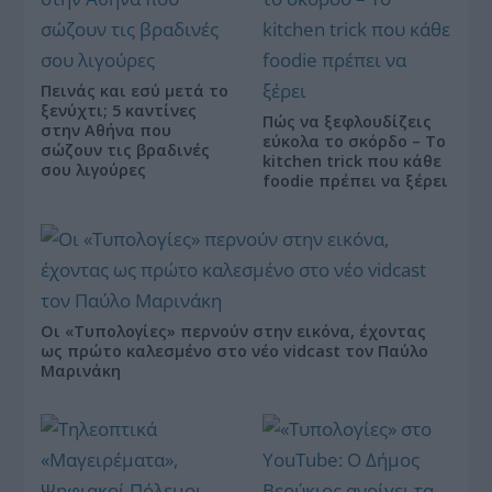
Πεινάς και εσύ μετά το
ξενύχτι; 5 καντίνες
Πώς να ξεφλουδίζεις
στην Αθήνα που
εύκολα το σκόρδο – Το
σώζουν τις βραδινές
kitchen trick που κάθε
σου λιγούρες
foodie πρέπει να ξέρει
Οι «Τυπολογίες» περνούν στην εικόνα, έχοντας
ως πρώτο καλεσμένο στο νέο vidcast τον Παύλο
Μαρινάκη