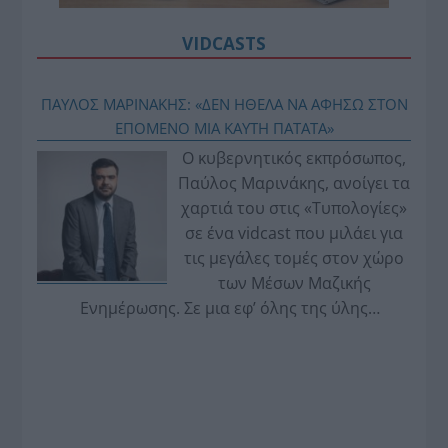
VIDCASTS
ΠΑΥΛΟΣ ΜΑΡΙΝΑΚΗΣ: «ΔΕΝ ΗΘΕΛΑ ΝΑ ΑΦΗΣΩ ΣΤΟΝ
ΕΠΟΜΕΝΟ ΜΙΑ ΚΑΥΤΗ ΠΑΤΑΤΑ»
Ο κυβερνητικός εκπρόσωπος,
Παύλος Μαρινάκης, ανοίγει τα
χαρτιά του στις «Τυπολογίες»
σε ένα vidcast που μιλάει για
τις μεγάλες τομές στον χώρο
των Μέσων Μαζικής
Ενημέρωσης. Σε μια εφ’ όλης της ύλης
συνέντευξη στον Βασίλη Κουφόπουλο, αναλύει
το χρονοδιάγραμμα για τις περιφερειακές και
ραδιοφωνικές άδειες, το πακέτο στήριξης των 80
εκατομμυρίων ευρώ για τον Τύπο, αλλά και την
πρωτοβουλία για την άρση της ανωνυμίας στο