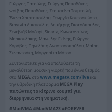
Γιώργος Πατούλης, Γιώργος Παπαδάκης,
Φοίβος Παπαδάκης, Σταματίνα Τσιμτσιλή,
Έλενα Χριστοπούλου, Γεωργία Κουτσοκώστα,
Βιργινία Δικαιούλια, Δημήτρης Γκοτσόπουλος,
Ζενεβιέβ Μαζαρί, Sidarta, Κωνσταντίνος
Μαρκουλάκης, Μανώλης Γκίνης, Γιώργος
Καράβας, Πηνελόπη Αναστασοπούλου, Μαίρη
Συναντσάκη, Μαργαρίτα Μάτσα.
Συντονιστείτε για να απολαύσετε τη
μεγαλύτερη μουσική γιορτή που έγινε θεσμός,
στο
MEGA
, στο
www.megatv.com/live
και
την υβριδική πλατφόρμα
MEGA
Play
πατώντας το κίτρινο κουμπί για
διερμηνεία στη νοηματική.
#
MadVMA
#
MadVMA
23 #
FOREVER