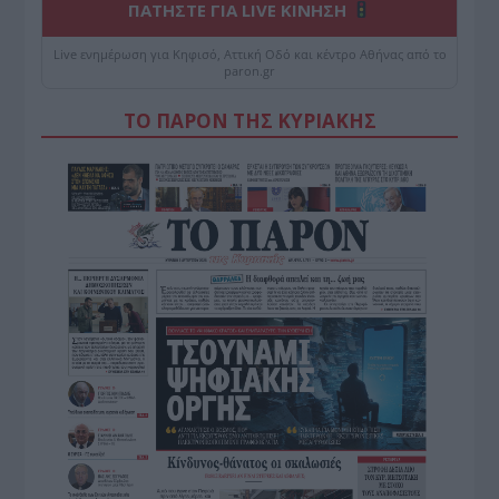
ΠΑΤΗΣΤΕ ΓΙΑ LIVE ΚΙΝΗΣΗ
Live ενημέρωση για Κηφισό, Αττική Οδό και κέντρο Αθήνας από το
paron.gr
ΤΟ ΠΑΡΟΝ ΤΗΣ ΚΥΡΙΑΚΗΣ