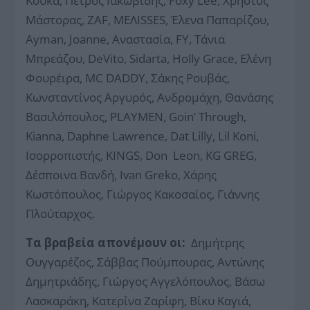
Κούκα, Πέτρος Ιακωβίδης, Foxy Lee, Χρήστος
Μάστορας, ZAF, ΜΕΛΙSSES, Έλενα Παπαρίζου,
Ayman, Joanne, Αναστασία, FY, Τάνια
Μπρεάζου, DeVito, Sidarta, Holly Grace, Ελένη
Φουρέιρα, MC DADDY, Σάκης Ρουβάς,
Κωνσταντίνος Αργυρός, Ανδρομάχη, Θανάσης
Βασιλόπουλος, PLAYMEN, Goin’ Through,
Kianna, Daphne Lawrence, Dat Lilly, Lil Koni,
Ισορροπιστής, KINGS, Don Leon, KG GREG,
Δέσποινα Βανδή, Ivan Greko, Χάρης
Κωστόπουλος, Γιώργος Κακοσαίος, Γιάννης
Πλούταρχος.
Τα βραβεία απονέμουν οι:
Δημήτρης
Ουγγαρέζος, Σάββας Πούμπουρας, Αντώνης
Δημητριάδης, Γιώργος Αγγελόπουλος, Βάσω
Λασκαράκη, Κατερίνα Ζαρίφη, Βίκυ Καγιά,