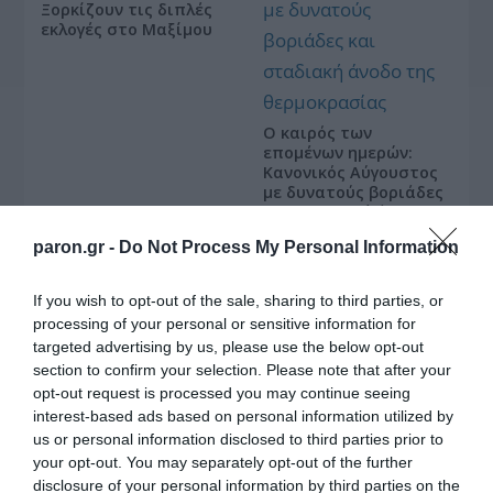
Ξορκίζουν τις διπλές
εκλογές στο Μαξίμου
Ο καιρός των
επομένων ημερών:
Κανονικός Αύγουστος
με δυνατούς βοριάδες
και σταδιακή άνοδο
της θερμοκρασίας
paron.gr -
Do Not Process My Personal Information
Κοινοποιήστε:
If you wish to opt-out of the sale, sharing to third parties, or
processing of your personal or sensitive information for
Facebook
targeted advertising by us, please use the below opt-out
section to confirm your selection. Please note that after your
X
opt-out request is processed you may continue seeing
LinkedIn
interest-based ads based on personal information utilized by
us or personal information disclosed to third parties prior to
Tags:
Mad Video Music Awards
,
Mad Video Music
your opt-out. You may separately opt-out of the further
Awards από τη ΔΕΗ
,
media-τυπολογιεσ
,
MEGA
,
disclosure of your personal information by third parties on the