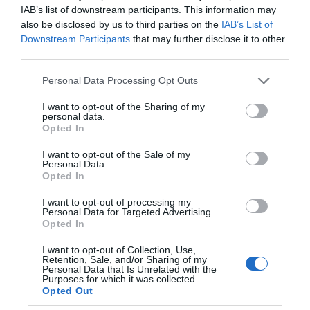
ΤΥΠΟΛΟΓΙΕΣ
IAB’s list of downstream participants. This information may
also be disclosed by us to third parties on the
IAB’s List of
Downstream Participants
that may further disclose it to other
third parties.
Please note that this website/app uses one or more Google
Personal Data Processing Opt Outs
services and may gather and store information including but
not limited to your visit or usage behaviour. You may click to
I want to opt-out of the Sharing of my
personal data.
grant or deny consent to Google and its third-party tags to
Opted In
use your data for below specified purposes in below Google
consent section.
Η διαφθορά απειλεί και τη… ζωή μας
I want to opt-out of the Sale of my
Personal Data.
Opted In
Έκπληκτη, η κοινή γνώμη παρακολουθεί τις
I want to opt-out of processing my
τελευταίες μέρες την αποκάλυψη της κο­μπίνας
Personal Data for Targeted Advertising.
με τα…
Opted In
I want to opt-out of Collection, Use,
Retention, Sale, and/or Sharing of my
Personal Data that Is Unrelated with the
Purposes for which it was collected.
Opted Out