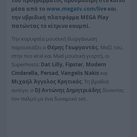
του προγράμματος προσβάσιμη στο κοινό
μέσα από το
www.megatv.com/live
και
την υβριδική πλατφόρμα
MEGA
Play
πατώντας το κίτρινο κουμπί.
Την κορυφαία μουσική διοργάνωση
παρουσιάζει ο
Θέμης Γεωργαντάς
. Μαζί του,
στην πιο viral και Mad μουσική γιορτή, οι
Superhosts:
Dat Lilly, Fipster, Modern
Cinderella, Persad, Vangelis Nakis
και
Μιχαήλ Άγγελος Κρητικός
. Τη βραδιά
ανοίγει ο
DJ Αντώνης Δημητριάδης
δίνοντας
τον παλμό με ένα δυναμικό set.