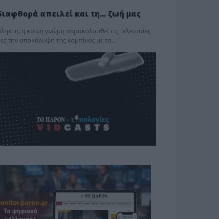
διαφθορά απειλεί και τη… ζωή μας
ληκτη, η κοινή γνώμη παρακολουθεί τις τελευταίες
ες την αποκάλυψη της κο­μπίνας με τα…