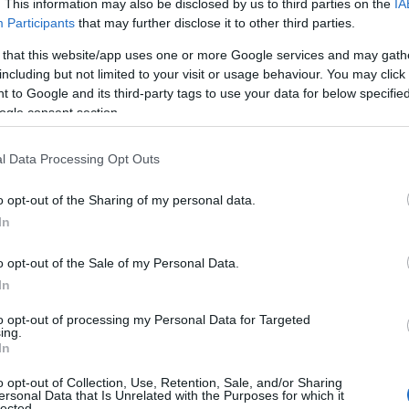
. This information may also be disclosed by us to third parties on the
IA
ή υποστήριξη, απομακρυσμένη επιτήρηση, ετήσιος έλεγχος,
Participants
that may further disclose it to other third parties.
 από τη ΔΕΗ για όλη τη διάρκεια της 10ετούς σύμβασης, χωρίς
 that this website/app uses one or more Google services and may gath
ιλογή προσθήκης συστήματος αποθήκευσης ενέργειας για
including but not limited to your visit or usage behaviour. You may click 
ής.
 to Google and its third-party tags to use your data for below specifi
ogle consent section.
για τις επιχειρήσεις
ργικών εξόδων αποτελεί κρίσιμο παράγοντα ανταγωνιστικότητας.
l Data Processing Opt Outs
γχρονη ενεργειακή υποδομή χωρίς να δεσμεύει εταιρικά
o opt-out of the Sharing of my personal data.
In
o opt-out of the Sale of my Personal Data.
In
to opt-out of processing my Personal Data for Targeted
ing.
In
o opt-out of Collection, Use, Retention, Sale, and/or Sharing
ersonal Data that Is Unrelated with the Purposes for which it
lected.