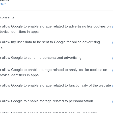
ΡΟ
Out
Προ
consents
Ορθ
ίας περιλαμβάνουν:
ΥΠΕ
o allow Google to enable storage related to advertising like cookies on
evice identifiers in apps.
ια:
Σταθερή, συμφωνημένη τιμή χρέωσης για την παραγόμενη
Ψυ
ιμότητα στα εταιρικά έξοδα.
«μπ
η διαχείριση κάθε σταδίου της διαδικασίας, από τη μελέτη και
o allow my user data to be sent to Google for online advertising
ανα
 και την τεχνική υποστήριξη, εξασφαλίζοντας απρόσκοπτη
s.
ΠΑΟ
τος:
Άμεση μείωση των εκπομπών διοξειδίου του άνθρακα της
αγ
to allow Google to send me personalized advertising.
ς.
Στη
ς μπαταρίας για τη βελτιστοποίηση της κατανάλωσης
Nam
o allow Google to enable storage related to analytics like cookies on
evice identifiers in apps.
Ρέν
ίδες
dei.gr/myenergy-solarsmart
(για οικιακούς πελάτες) και
ερω
 να συμπληρώσουν τη φόρμα εκδήλωσης ενδιαφέροντος και να
o allow Google to enable storage related to functionality of the website
Ελλ
 πρόταση.
Energy Coach
o allow Google to enable storage related to personalization.
α με την ψηφιακή πλατφόρμα
ΔΕΗ myEnergy Coach
. Μέσω
σε πραγματικό χρόνο την παραγωγή του φωτοβολταϊκού τους,
o allow Google to enable storage related to security, including