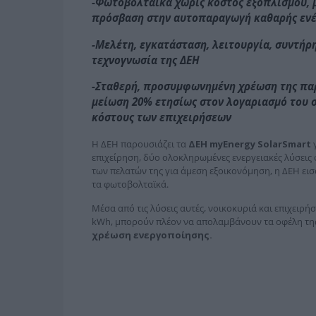
-Φωτοβολταϊκά χωρίς κόστος εξοπλισμού, 
πρόσβαση στην αυτοπαραγωγή καθαρής ενέρ
-Μελέτη, εγκατάσταση, λειτουργία, συντήρ
τεχνογνωσία της ΔΕΗ
-Σταθερή, προσυμφωνημένη χρέωση της παρα
μείωση 20% ετησίως στον λογαριασμό του σ
κόστους των επιχειρήσεων
Η ΔΕΗ παρουσιάζει τα
ΔΕΗ myEnergy SolarSmart
γ
επιχείρηση, δύο ολοκληρωμένες ενεργειακές λύσει
των πελατών της για άμεση εξοικονόμηση, η ΔΕΗ ει
τα φωτοβολταϊκά.
Μέσα από τις λύσεις αυτές, νοικοκυριά και επιχειρή
kWh, μπορούν πλέον να απολαμβάνουν τα οφέλη της
χρέωση ενεργοποίησης.