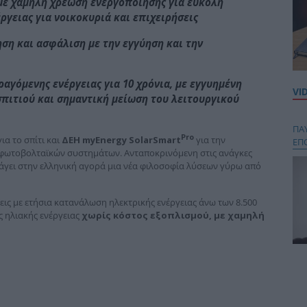
με χαμηλή χρέωση ενεργοποίησης για εύκολη
γειας για νοικοκυριά και επιχειρήσεις
ηση και ασφάλιση με την εγγύηση και την
γόμενης ενέργειας για 10 χρόνια, με εγγυημένη
VI
πιτιού και σημαντική μείωση του λειτουργικού
ΠΑ
Pro
ια το σπίτι και
ΔΕΗ myEnergy SolarSmart
για την
ΕΠ
ς φωτοβολταϊκών συστημάτων. Ανταποκρινόμενη στις ανάγκες
σάγει στην ελληνική αγορά μια νέα φιλοσοφία λύσεων γύρω από
σεις με ετήσια κατανάλωση ηλεκτρικής ενέργειας άνω των 8.500
 ηλιακής ενέργειας
χωρίς κόστος εξοπλισμού, με χαμηλή
Κου
περ
στή
και