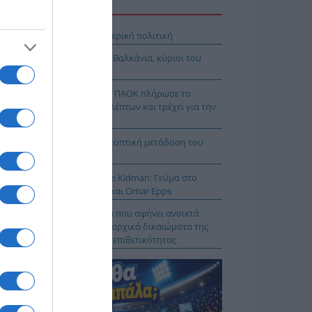
Η ΕΙΔΗΣΕΩΝ
βληματισμός για την εξωτερική πολιτική
όδοξοι υπάρχουν και στα Βαλκάνια, κύριοι του
Ξ!
χρολουσία στην Τούμπα: Ο ΠΑΟΚ πλήρωσε το
λακ άουτ» των 17 δευτερολέπτων και τρέχει για την
τροπή στο Βέλγιο
Κ – Άντερλεχτ LIVE: Η τηλεοπτική μετάδοση του
ώνα (OPEN)
 Μύκονο βρίσκεται η Nicole Kidman: Γεύμα στο
mos μαζί με Zoe Saldaña και Omar Epps
α Δούρου: Θολή συμφωνία που αφήνει ανοικτά
τήματα σχετικά με τα κυριαρχικά δικαιώματα της
άδας έναντι της τουρκικής επιθετικότητας