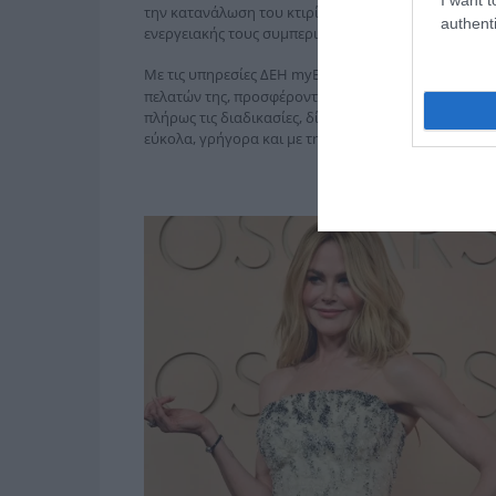
την κατανάλωση του κτιρίου τους και να λαμβάνουν
authenti
ενεργειακής τους συμπεριφοράς.
Με τις υπηρεσίες ΔΕΗ myEnergy SolarSmart και ΔΕΗ
πελατών της, προσφέροντας λύσεις που εξασφαλίζου
πλήρως τις διαδικασίες, δίνει σε κάθε σπίτι και επι
εύκολα, γρήγορα και με την εγγύηση της ΔΕΗ.