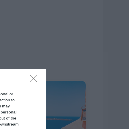
δίκτυο.
Η ΣΤΗΛΗ ΜΑΣ
sonal or
ection to
ou may
 personal
out of the
 downstream