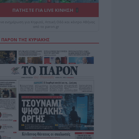
ΠΑΤΗΣΤΕ ΓΙΑ LIVE ΚΙΝΗΣΗ
ive ενημέρωση για Κηφισό, Αττική Οδό και κέντρο Αθήνας
από το paron.gr
 ΠΑΡΟΝ ΤΗΣ ΚΥΡΙΑΚΗΣ