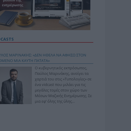
DCASTS
ΥΛΟΣ ΜΑΡΙΝΑΚΗΣ: «ΔΕΝ ΗΘΕΛΑ ΝΑ ΑΦΗΣΩ ΣΤΟΝ
ΟΜΕΝΟ ΜΙΑ ΚΑΥΤΗ ΠΑΤΑΤΑ»
Ο κυβερνητικός εκπρόσωπος,
Παύλος Μαρινάκης, ανοίγει τα
χαρτιά του στις «Τυπολογίες» σε
ένα vidcast που μιλάει για τις
μεγάλες τομές στον χώρο των
Μέσων Μαζικής Ενημέρωσης. Σε
μια εφ’ όλης της ύλης
συνέντευξη στον Βασίλη
φόπουλο, αναλύει το χρονοδιάγραμμα για τις
ιφερειακές και ραδιοφωνικές άδειες, το πακέτο
ριξης των 80 εκατομμυρίων ευρώ για τον Τύπο, αλλά
 την πρωτοβουλία για την άρση της ανωνυμίας στο