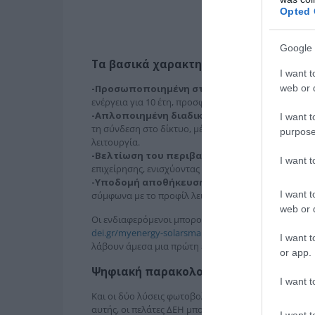
Opted 
Google 
Τα βασικά χαρακτηριστικά της υπηρεσ
I want t
web or d
-Προσωποποιημένη σταθερή τιμή για 10 χρόν
ενέργεια για 10 έτη, προσφέροντας απόλυτη προβλεψ
-Απλοποιημένη διαδικασία:
Η ΔΕΗ αναλαμβάνει τ
I want t
τη σύνδεση στο δίκτυο, μέχρι τη συνεχή συντήρηση
purpose
λειτουργία.
-Βελτίωση του περιβαλλοντικού αποτυπώμα
I want 
επιχείρησης, ενισχύοντας το προφίλ βιωσιμότητας τη
-Υποδομή αποθήκευσης:
Δυνατότητα ενσωμάτωση
I want t
σύμφωνα με το προφίλ λειτουργίας της επιχείρησης.
web or d
Οι ενδιαφερόμενοι μπορούν να επισκεφθούν τις σελ
dei.gr/myenergy-solarsmartpro
(για επιχειρήσεις),
I want t
λάβουν άμεσα μια πρώτη ενδεικτική εξατομικευμένη
or app.
Ψηφιακή παρακολούθηση με το ΔΕΗ my
I want t
Και οι δύο λύσεις φωτοβολταϊκών συνδέονται άμεσ
αυτής, οι πελάτες ΔΕΗ μπορούν να παρακολουθούν 
I want t