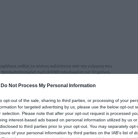
δια
 κεφάλαια, καθώς το κόστος καλύπτεται από την ενέργεια που
, προσωποποιημένη τιμή (€/kWh) κλειδωμένη για 10 χρόνια.
ημένο όφελος 20%
-
Do Not Process My Personal Information
ιακούς καταναλωτές που επιθυμούν να μειώσουν το ενεργειακό
, χωρίς επένδυση σε φωτοβολταϊκό εξοπλισμό.
to opt-out of the sale, sharing to third parties, or processing of your per
formation for targeted advertising by us, please use the below opt-out s
r selection. Please note that after your opt-out request is processed y
ίας περιλαμβάνουν:
eing interest-based ads based on personal information utilized by us or
ΔΕΗ αναλαμβάνει εξολοκλήρου τη μελέτη, την προμήθεια του
disclosed to third parties prior to your opt-out. You may separately opt-
ύ συστήματος.
losure of your personal information by third parties on the IAB’s list of
 τουλάχιστον 20% ετησίως στο κόστος κατανάλωσης.