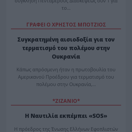
σύγκληση Πενταμερούς Διασκέψεως συν 1 για
το…
ΓΡΑΦΕΙ Ο ΧΡΗΣΤΟΣ ΜΠΟΤΖΙΟΣ
Συγκρατημένη αισιοδοξία για τον
τερματισμό του πολέμου στην
Ουκρανία
Κάπως απρόσμενη ήταν η πρωτοβουλία του
Αμερικανού Προέδρου για τερματισμό του
πολέμου στην Ουκρανία,…
*ZΙΖΑΝΙΟ*
Η Ναυτιλία εκπέμπει «SOS»
Η πρόεδρος της Ένωσης Ελλήνων Εφοπλιστών