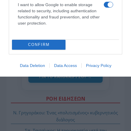
I want to allow Google to enable storage
related to security, including authentication
functionality and fraud prevention, and other
user protection.
της Ζωής μας
Οι άνθρωποι, οι αυθεντικές ιστορίες,
CONFIRM
το ελληνικό καλοκαίρι και ένας
πολιτισμός που μας ενώνει κάθε μέρα.
Data Deletion
Data Access
Privacy Policy
ΌΣΑ ΧΡΕΙΆΖΕΣΑΙ
ΓΙΑ ΤΟ ΚΑΛΟΚΑΊΡΙ ΣΟΥ →
ΡΟΗ ΕΙΔΗΣΕΩΝ
Ν. Γρηγοράκου: Ένας «πολιτισμένος» κυβερνητικός
διάλογος
Σπ. Τσιτσίγκος: Η τρομοκρατία μετά την