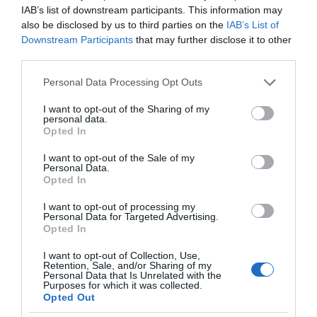
ΠΑΥΛΟΣ ΜΑΡΙΝΑΚΗΣ: «ΔΕΝ ΗΘΕΛΑ ΝΑ ΑΦΗΣΩ ΣΤΟΝ
IAB’s list of downstream participants. This information may
ΕΠΟΜΕΝΟ ΜΙΑ ΚΑΥΤΗ ΠΑΤΑΤΑ»
also be disclosed by us to third parties on the
IAB’s List of
Downstream Participants
that may further disclose it to other
Ο κυβερνητικός εκπρόσωπος,
third parties.
Παύλος Μαρινάκης, ανοίγει τα
χαρτιά του στις «Τυπολογίες»
Please note that this website/app uses one or more Google
Personal Data Processing Opt Outs
services and may gather and store information including but
σε ένα vidcast που μιλάει για
not limited to your visit or usage behaviour. You may click to
I want to opt-out of the Sharing of my
τις μεγάλες τομές στον χώρο
personal data.
grant or deny consent to Google and its third-party tags to
Opted In
των Μέσων Μαζικής
use your data for below specified purposes in below Google
Ενημέρωσης. Σε μια εφ’ όλης της ύλης
consent section.
I want to opt-out of the Sale of my
συνέντευξη στον Βασίλη Κουφόπουλο, αναλύει
Personal Data.
Opted In
το χρονοδιάγραμμα για τις περιφερειακές και
ραδιοφωνικές άδειες, το πακέτο στήριξης των 80
I want to opt-out of processing my
Personal Data for Targeted Advertising.
εκατομμυρίων ευρώ για τον Τύπο, αλλά και την
Opted In
πρωτοβουλία για την άρση της ανωνυμίας στο
I want to opt-out of Collection, Use,
διαδίκτυο.
Retention, Sale, and/or Sharing of my
Personal Data that Is Unrelated with the
Purposes for which it was collected.
Opted Out