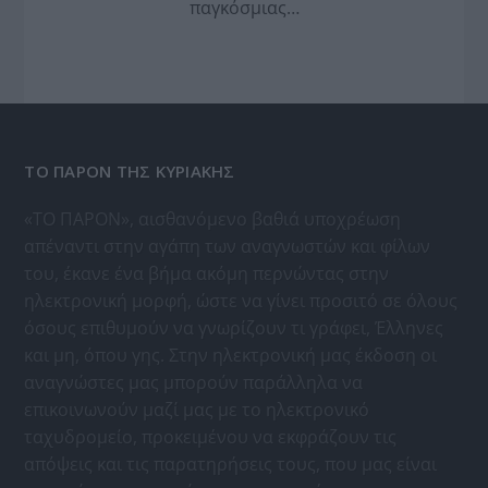
παγκόσμιας…
ΤΟ ΠΑΡΟΝ ΤΗΣ ΚΥΡΙΑΚΗΣ
«ΤΟ ΠΑΡΟΝ», αισθανόμενο βαθιά υποχρέωση
απέναντι στην αγάπη των αναγνωστών και φίλων
του, έκανε ένα βήμα ακόμη περνώντας στην
ηλεκτρονική μορφή, ώστε να γίνει προσιτό σε όλους
όσους επιθυμούν να γνωρίζουν τι γράφει, Έλληνες
και μη, όπου γης. Στην ηλεκτρονική μας έκδοση οι
αναγνώστες μας μπορούν παράλληλα να
επικοινωνούν μαζί μας με το ηλεκτρονικό
ταχυδρομείο, προκειμένου να εκφράζουν τις
απόψεις και τις παρατηρήσεις τους, που μας είναι