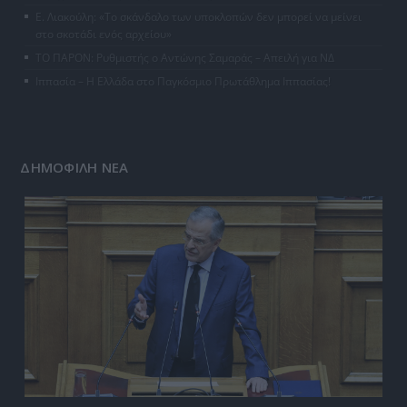
Ε. Λιακούλη: «Το σκάνδαλο των υποκλοπών δεν μπορεί να μείνει
στο σκοτάδι ενός αρχείου»
ΤΟ ΠΑΡΟΝ: Ρυθμιστής ο Αντώνης Σαμαράς – Απειλή για ΝΔ
Ιππασία – Η Ελλάδα στο Παγκόσμιο Πρωτάθλημα Ιππασίας!
ΔΗΜΟΦΙΛΗ ΝΕΑ