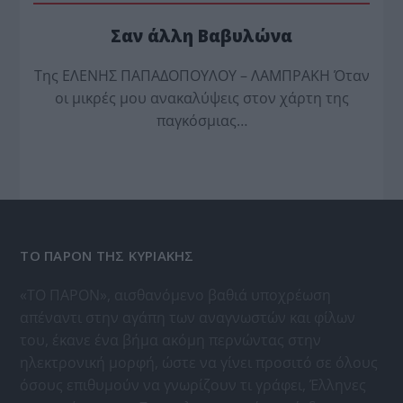
Σαν άλλη Βαβυλώνα
Της ΕΛΕΝΗΣ ΠΑΠΑΔΟΠΟΥΛΟΥ – ΛΑΜΠΡΑΚΗ Όταν
οι μικρές μου ανακαλύψεις στον χάρτη της
παγκόσμιας…
ΤΟ ΠΑΡΟΝ ΤΗΣ ΚΥΡΙΑΚΗΣ
«ΤΟ ΠΑΡΟΝ», αισθανόμενο βαθιά υποχρέωση
απέναντι στην αγάπη των αναγνωστών και φίλων
του, έκανε ένα βήμα ακόμη περνώντας στην
ηλεκτρονική μορφή, ώστε να γίνει προσιτό σε όλους
όσους επιθυμούν να γνωρίζουν τι γράφει, Έλληνες