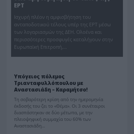
ΕΡΤ
Ισχυρή πλέον η αμφισβήτηση του
ανταποδοτικού τέλους υπέρ της ΕΡΤ μέσω
των λογαριασμών της ΔΕΗ. Ολοένα και
περισσότερες προσφυγές καταλήγουν στην
Ευρωπαϊκή Επιτροπή,…
MEDIA - ΤΥΠΟΛΟΓΙΕΣ
Υπόγειος πόλεμος
Τριανταφυλλόπουλου με
Αναστασιάδη – Καραμήτσο!
Τη σοβαρότερη κρίση από την ημερομηνία
έκδοσής του ζει το «Θέμα». Οι 3 συνέταιροι
διασπάστηκαν σε δύο μέτωπα, με την
πλειοψηφική συμμαχία του 60% των
Αναστασιάδη…