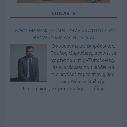
VIDCASTS
ΠΑΥΛΟΣ ΜΑΡΙΝΑΚΗΣ: «ΔΕΝ ΗΘΕΛΑ ΝΑ ΑΦΗΣΩ ΣΤΟΝ
ΕΠΟΜΕΝΟ ΜΙΑ ΚΑΥΤΗ ΠΑΤΑΤΑ»
Ο κυβερνητικός εκπρόσωπος,
Παύλος Μαρινάκης, ανοίγει τα
χαρτιά του στις «Τυπολογίες»
σε ένα vidcast που μιλάει για
τις μεγάλες τομές στον χώρο
των Μέσων Μαζικής
Ενημέρωσης. Σε μια εφ’ όλης της ύλης
συνέντευξη στον Βασίλη Κουφόπουλο, αναλύει
το χρονοδιάγραμμα για τις περιφερειακές και
ραδιοφωνικές άδειες, το πακέτο στήριξης των 80
εκατομμυρίων ευρώ για τον Τύπο, αλλά και την
πρωτοβουλία για την άρση της ανωνυμίας στο