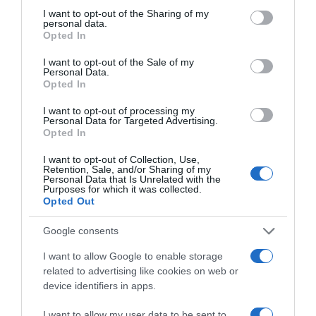
ΔΙΑΒΑΣΤΕ ΚΑΙ ΤΑ ΠΑΡΑΚΑΤΩ
not limited to your visit or usage behaviour. You may click to
I want to opt-out of the Sharing of my
personal data.
grant or deny consent to Google and its third-party tags to
Ο καιρός των επομένων ημερών: Κανονικός
Opted In
use your data for below specified purposes in below Google
Αύγουστος με δυνατούς βοριάδες και σταδιακή
consent section.
I want to opt-out of the Sale of my
άνοδο της θερμοκρασίας
Personal Data.
Opted In
Ορθόδοξοι υπάρχουν και στα Βαλκάνια, κύριοι του
ΥΠΕΞ!
I want to opt-out of processing my
Personal Data for Targeted Advertising.
Opted In
Το φαρμακείο των διακοπών: Ο πλήρης οδηγός για
ασφαλείς εξορμήσεις και τα απαραίτητα Πρώτων
I want to opt-out of Collection, Use,
Retention, Sale, and/or Sharing of my
Βοηθειών
Personal Data that Is Unrelated with the
Purposes for which it was collected.
Προβληματισμός για την εξωτερική πολιτική
Opted Out
Ήλιος και μάτια: Ο αόρατος κίνδυνος του
Google consents
καλοκαιριού για την όραση
I want to allow Google to enable storage
ΤΟ ΠΑΡΟΝ: Ρυθμιστής ο Αντώνης Σαμαράς – Απειλή
related to advertising like cookies on web or
για ΝΔ
device identifiers in apps.
ΤΟ ΒΙΒΛΙΟ ΣΤΟ “Π”
I want to allow my user data to be sent to