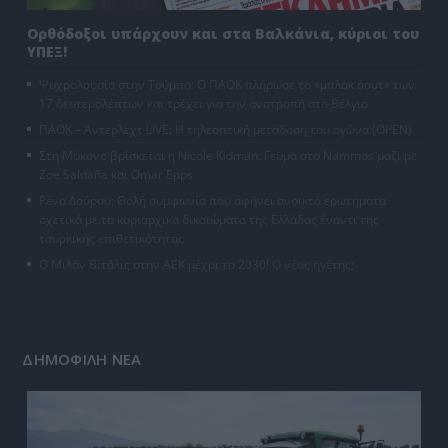
Ορθόδοξοι υπάρχουν και στα Βαλκάνια, κύριοι του
ΥΠΕΞ!
Ψυχρολουσία στην Τούμπα: Ο ΠΑΟΚ πλήρωσε το «μπλακ άουτ» των
17 δευτερολέπτων και τρέχει για την ανατροπή στο Βέλγιο
ΠΑΟΚ – Άντερλεχτ LIVE: Η τηλεοπτική μετάδοση του αγώνα (OPEN)
Στη Μύκονο βρίσκεται η Nicole Kidman: Γεύμα στο Nammos μαζί με
Zoe Saldaña και Omar Epps
Ρένα Δούρου: Θολή συμφωνία που αφήνει ανοικτά ερωτήματα
σχετικά με τα κυριαρχικά δικαιώματα της Ελλάδας έναντι της
τουρκικής επιθετικότητας
Ο Μιλάν Βιτάλις στην ΑΕΚ μέχρι το 2030! Ο νέος ηγέτης;
ΔΗΜΟΦΙΛΗ ΝΕΑ