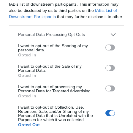
IAB’s list of downstream participants. This information may
also be disclosed by us to third parties on the
IAB’s List of
Downstream Participants
that may further disclose it to other
third parties.
Please note that this website/app uses one or more Google
Personal Data Processing Opt Outs
services and may gather and store information including but
not limited to your visit or usage behaviour. You may click to
I want to opt-out of the Sharing of my
personal data.
grant or deny consent to Google and its third-party tags to
Opted In
use your data for below specified purposes in below Google
consent section.
I want to opt-out of the Sale of my
Personal Data.
Opted In
I want to opt-out of processing my
Personal Data for Targeted Advertising.
Opted In
I want to opt-out of Collection, Use,
Retention, Sale, and/or Sharing of my
Personal Data that Is Unrelated with the
Purposes for which it was collected.
Opted Out