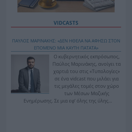
VIDCASTS
ΠΑΥΛΟΣ ΜΑΡΙΝΑΚΗΣ: «ΔΕΝ ΗΘΕΛΑ ΝΑ ΑΦΗΣΩ ΣΤΟΝ
ΕΠΟΜΕΝΟ ΜΙΑ ΚΑΥΤΗ ΠΑΤΑΤΑ»
Ο κυβερνητικός εκπρόσωπος,
Παύλος Μαρινάκης, ανοίγει τα
χαρτιά του στις «Τυπολογίες»
σε ένα vidcast που μιλάει για
τις μεγάλες τομές στον χώρο
των Μέσων Μαζικής
Ενημέρωσης. Σε μια εφ’ όλης της ύλης
συνέντευξη στον Βασίλη Κουφόπουλο, αναλύει
το χρονοδιάγραμμα για τις περιφερειακές και
ραδιοφωνικές άδειες, το πακέτο στήριξης των 80
εκατομμυρίων ευρώ για τον Τύπο, αλλά και την