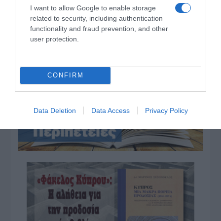
I want to allow Google to enable storage
άνοδο της θερμοκρασίας
related to security, including authentication
Ψυχρολουσία στην Τούμπα: Ο ΠΑΟΚ πλήρωσε το
functionality and fraud prevention, and other
«μπλακ άουτ» των 17 δευτερολέπτων και τρέχει για
user protection.
την ανατροπή στο Βέλγιο
ΤΟ ΒΙΒΛΙΟ ΣΤΟ “Π”
CONFIRM
Data Deletion
Data Access
Privacy Policy