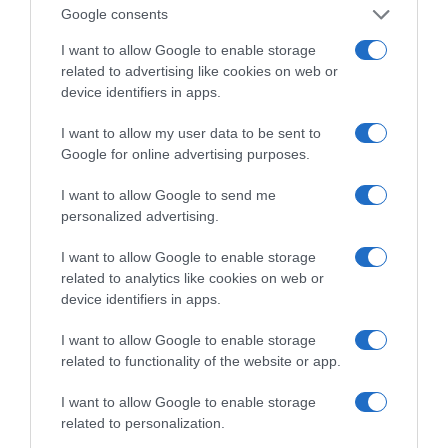
Google consents
I want to allow Google to enable storage
related to advertising like cookies on web or
device identifiers in apps.
ΔΙΑΒΑΣΤΕ ΚΑΙ ΤΑ ΠΑΡΑΚΑΤΩ
I want to allow my user data to be sent to
Google for online advertising purposes.
LIVE: Η Θεία Λειτουργία της Μεταμορφώσεως του
I want to allow Google to send me
Σωτήρος
personalized advertising.
Ο καιρός των επομένων ημερών: Κανονικός
I want to allow Google to enable storage
Αύγουστος με δυνατούς βοριάδες και σταδιακή
related to analytics like cookies on web or
άνοδο της θερμοκρασίας
device identifiers in apps.
Ξύπνησαν, αλλά για τους λάθος λόγους…
I want to allow Google to enable storage
Μεταμόρφωση του Σωτήρος: Τα έθιμα, ο
related to functionality of the website or app.
συμβολισμός και η αλλαγή του καιρού
I want to allow Google to enable storage
Ο καιρός των επομένων ημερών: Κανονικός
related to personalization.
Αύγουστος με δυνατούς βοριάδες και σταδιακή