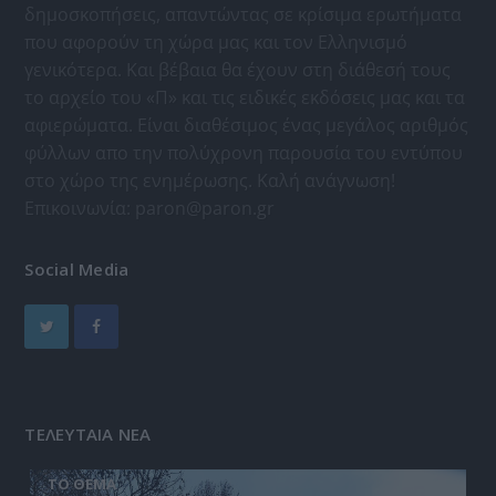
δημοσκοπήσεις, απαντώντας σε κρίσιμα ερωτήματα
που αφορούν τη χώρα μας και τον Ελληνισμό
γενικότερα. Και βέβαια θα έχουν στη διάθεσή τους
το αρχείο του «Π» και τις ειδικές εκδόσεις μας και τα
αφιερώματα. Είναι διαθέσιμος ένας μεγάλος αριθμός
φύλλων απο την πολύχρονη παρουσία του εντύπου
στο χώρο της ενημέρωσης. Καλή ανάγνωση!
Επικοινωνία:
paron@paron.gr
Social Media
ΤΕΛΕΥΤΑΙΑ ΝΕΑ
ΤΟ ΘΕΜΑ