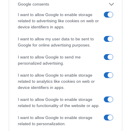
θερμοκρασίες και ισχυρά μελτέμια την εβδομάδα
Google consents
που έρχεται
I want to allow Google to enable storage
ΡΥΘΜΙΣΤΗΣ ο Σαμαράς
related to advertising like cookies on web or
device identifiers in apps.
ΤΟ ΠΑΡΟΝ: Ρυθμιστής ο Αντώνης Σαμαράς – Απειλή
για ΝΔ
I want to allow my user data to be sent to
Google for online advertising purposes.
Πυρκαγιές: Στο ίδιο έργο θεατές
I want to allow Google to send me
Όρθρος και Θεία Λειτουργία live: Δείτε την Κυριακή Ι΄
personalized advertising.
Ματθαίου
I want to allow Google to enable storage
Όλο και λιγοστεύουν τα παιδιά που γράφονται στην
related to analytics like cookies on web or
Α΄ Δημοτικού
device identifiers in apps.
ΤΟ ΒΙΒΛΙΟ ΣΤΟ “Π”
I want to allow Google to enable storage
related to functionality of the website or app.
I want to allow Google to enable storage
related to personalization.