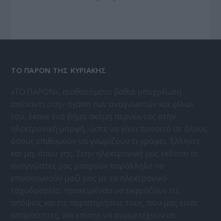
ΤΟ ΠΑΡΟΝ ΤΗΣ ΚΥΡΙΑΚΗΣ
«ΤΟ ΠΑΡΟΝ», αισθανόμενο βαθιά υποχρέωση
απέναντι στην αγάπη των αναγνωστών και φίλων
του, έκανε ένα βήμα ακόμη περνώντας στην
ηλεκτρονική μορφή, ώστε να γίνει προσιτό σε όλους
όσους επιθυμούν να γνωρίζουν τι γράφει, Έλληνες
και μη, όπου γης. Στην ηλεκτρονική μας έκδοση οι
αναγνώστες μας μπορούν παράλληλα να
επικοινωνούν μαζί μας με το ηλεκτρονικό
ταχυδρομείο, προκειμένου να εκφράζουν τις
απόψεις και τις παρατηρήσεις τους, που μας είναι
απαραίτητες, και επίσης να συμμετέχουν σε