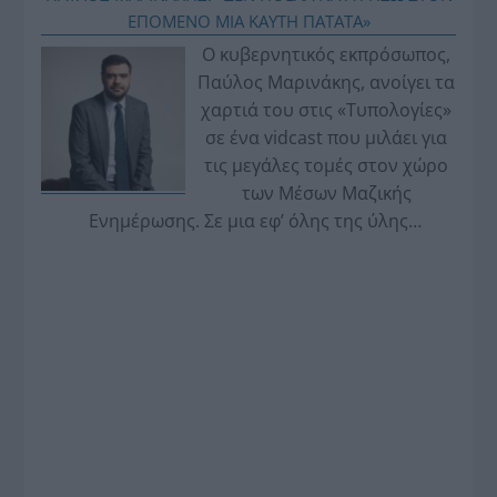
ΕΠΟΜΕΝΟ ΜΙΑ ΚΑΥΤΗ ΠΑΤΑΤΑ»
Ο κυβερνητικός εκπρόσωπος,
Παύλος Μαρινάκης, ανοίγει τα
χαρτιά του στις «Τυπολογίες»
σε ένα vidcast που μιλάει για
τις μεγάλες τομές στον χώρο
των Μέσων Μαζικής
Ενημέρωσης. Σε μια εφ’ όλης της ύλης
συνέντευξη στον Βασίλη Κουφόπουλο, αναλύει
το χρονοδιάγραμμα για τις περιφερειακές και
ραδιοφωνικές άδειες, το πακέτο στήριξης των 80
εκατομμυρίων ευρώ για τον Τύπο, αλλά και την
πρωτοβουλία για την άρση της ανωνυμίας στο
διαδίκτυο.