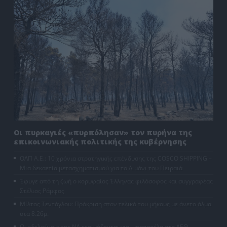
Οι πυρκαγιές «πυρπόλησαν» τον πυρήνα της
επικοινωνιακής πολιτικής της κυβέρνησης
ΟΛΠ Α.Ε.: 10 χρόνια στρατηγικής επένδυσης της COSCO SHIPPING –
Μια δεκαετία μετασχηματισμού για το Λιμάνι του Πειραιά
Έφυγε από τη ζωή ο κορυφαίος Έλληνας φιλόσοφος και συγγραφέας
Στέλιος Ράμφος
Μίλτος Τεντόγλου: Πρόκριση στον τελικό του μήκους με άνετο άλμα
στα 8.26μ.
Οι «δελφίνοι» της ΝΔ ετοιμάζονται για… πασαρέλα στη ΔΕΘ