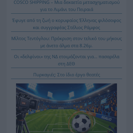
COSCO SHIPPING – Μια δεκαετία μετασχηματισμού
για το Λιμάνι του Πειραιά
Έφυγε από τη ζωή ο κορυφαίος Έλληνας φιλόσοφος
και συγγραφέας Στέλιος Ράμφος
Μίλτος Τεντόγλου: Πρόκριση στον τελικό του μήκους
με άνετο άλμα στα 8.26μ.
Οι «δελφίνοι» της ΝΔ ετοιμάζονται για… πασαρέλα
στη ΔΕΘ
Πυρκαγιές: Στο ίδιο έργο θεατές