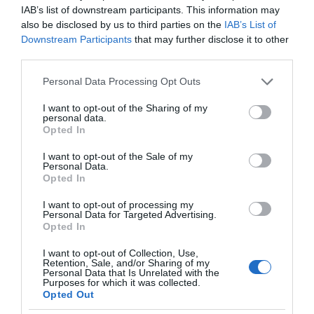
IAB’s list of downstream participants. This information may
also be disclosed by us to third parties on the
IAB’s List of
Downstream Participants
that may further disclose it to other
third parties.
Please note that this website/app uses one or more Google
Personal Data Processing Opt Outs
services and may gather and store information including but
not limited to your visit or usage behaviour. You may click to
I want to opt-out of the Sharing of my
personal data.
grant or deny consent to Google and its third-party tags to
Opted In
use your data for below specified purposes in below Google
consent section.
I want to opt-out of the Sale of my
Personal Data.
Opted In
I want to opt-out of processing my
Personal Data for Targeted Advertising.
Opted In
I want to opt-out of Collection, Use,
Retention, Sale, and/or Sharing of my
ΔΙΑΒΑΣΤΕ ΚΑΙ ΤΑ ΠΑΡΑΚΑΤΩ
Personal Data that Is Unrelated with the
Purposes for which it was collected.
Opted Out
Κλασικός Δεκαπενταύγουστος με ηλιοφάνεια, υψηλές