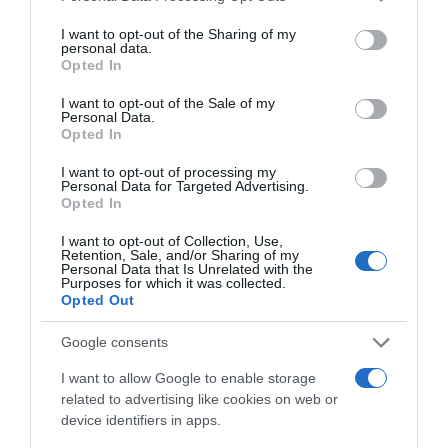
services and may gather and store information including but
not limited to your visit or usage behaviour. You may click to
I want to opt-out of the Sharing of my
personal data.
grant or deny consent to Google and its third-party tags to
Opted In
use your data for below specified purposes in below Google
ΔΙΑΒΑΣΤΕ ΚΑΙ ΤΑ ΠΑΡΑΚΑΤΩ
consent section.
I want to opt-out of the Sale of my
Personal Data.
Opted In
Κλασικός Δεκαπενταύγουστος με ηλιοφάνεια, υψηλές
θερμοκρασίες και ισχυρά μελτέμια την εβδομάδα
I want to opt-out of processing my
Personal Data for Targeted Advertising.
που έρχεται
Opted In
Το σχέδιο του Ισραήλ για τους Κούρδους
I want to opt-out of Collection, Use,
Retention, Sale, and/or Sharing of my
ΤΟ ΠΑΡΟΝ: Ρυθμιστής ο Αντώνης Σαμαράς – Απειλή
Personal Data that Is Unrelated with the
Purposes for which it was collected.
για ΝΔ
Opted Out
Όρθρος και Θεία Λειτουργία live: Δείτε την Κυριακή Ι΄
Google consents
Ματθαίου
I want to allow Google to enable storage
Αντίστροφη μέτρηση για το Μπέρμιγχαμ 2026:
related to advertising like cookies on web or
Ιστορική ελληνική παρουσία στο Ευρωπαϊκό Στίβου
device identifiers in apps.