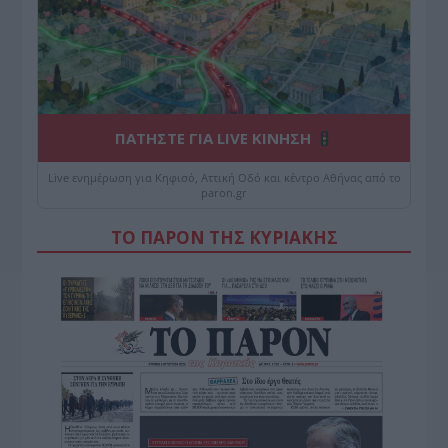
ΠΑΤΗΣΤΕ ΓΙΑ LIVE ΚΙΝΗΣΗ
Live ενημέρωση για Κηφισό, Αττική Οδό και κέντρο Αθήνας από το
paron.gr
ΤΟ ΠΑΡΟΝ ΤΗΣ ΚΥΡΙΑΚΗΣ