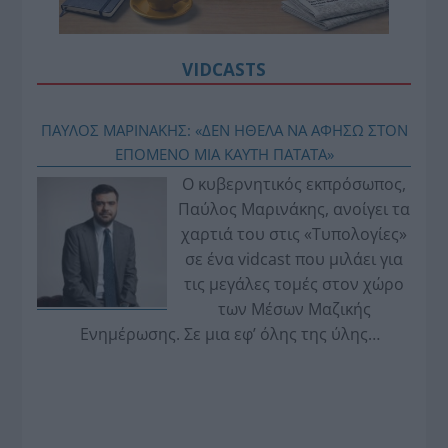
VIDCASTS
ΠΑΥΛΟΣ ΜΑΡΙΝΑΚΗΣ: «ΔΕΝ ΗΘΕΛΑ ΝΑ ΑΦΗΣΩ ΣΤΟΝ
ΕΠΟΜΕΝΟ ΜΙΑ ΚΑΥΤΗ ΠΑΤΑΤΑ»
Ο κυβερνητικός εκπρόσωπος,
Παύλος Μαρινάκης, ανοίγει τα
χαρτιά του στις «Τυπολογίες»
σε ένα vidcast που μιλάει για
τις μεγάλες τομές στον χώρο
των Μέσων Μαζικής
Ενημέρωσης. Σε μια εφ’ όλης της ύλης
συνέντευξη στον Βασίλη Κουφόπουλο, αναλύει
το χρονοδιάγραμμα για τις περιφερειακές και
ραδιοφωνικές άδειες, το πακέτο στήριξης των 80
εκατομμυρίων ευρώ για τον Τύπο, αλλά και την