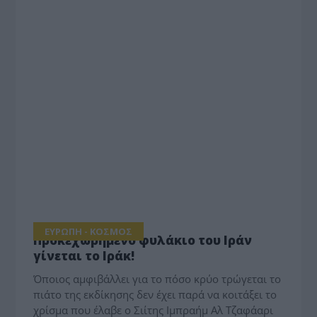
ΕΥΡΩΠΗ - ΚΟΣΜΟΣ
Προκεχωρημένο φυλάκιο του Ιράν
γίνεται το Ιράκ!
Όποιος αμφιβάλλει για το πόσο κρύο τρώγεται το
πιάτο της εκδίκησης δεν έχει παρά να κοιτάξει το
χρίσμα που έλαβε ο Σιίτης Ιμπραήμ Αλ Τζαφάαρι