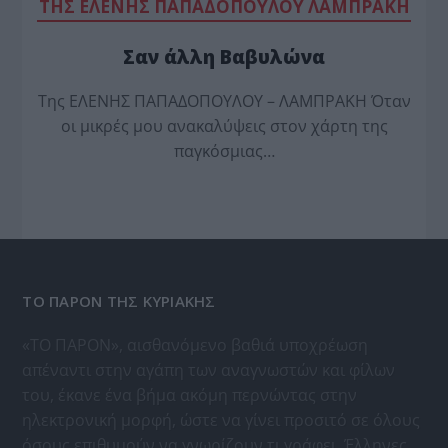
TΗΣ ΕΛΕΝΗΣ ΠΑΠΑΔΟΠΟΥΛΟΥ ΛΑΜΠΡΑΚΗ
Σαν άλλη Βαβυλώνα
Της ΕΛΕΝΗΣ ΠΑΠΑΔΟΠΟΥΛΟΥ – ΛΑΜΠΡΑΚΗ Όταν
οι μικρές μου ανακαλύψεις στον χάρτη της
παγκόσμιας…
ΤΟ ΠΑΡΟΝ ΤΗΣ ΚΥΡΙΑΚΗΣ
«ΤΟ ΠΑΡΟΝ», αισθανόμενο βαθιά υποχρέωση
απέναντι στην αγάπη των αναγνωστών και φίλων
του, έκανε ένα βήμα ακόμη περνώντας στην
ηλεκτρονική μορφή, ώστε να γίνει προσιτό σε όλους
όσους επιθυμούν να γνωρίζουν τι γράφει, Έλληνες