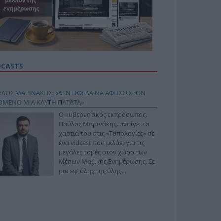
DCASTS
ΥΛΟΣ ΜΑΡΙΝΑΚΗΣ: «ΔΕΝ ΗΘΕΛΑ ΝΑ ΑΦΗΣΩ ΣΤΟΝ
ΟΜΕΝΟ ΜΙΑ ΚΑΥΤΗ ΠΑΤΑΤΑ»
Ο κυβερνητικός εκπρόσωπος,
Παύλος Μαρινάκης, ανοίγει τα
χαρτιά του στις «Τυπολογίες» σε
ένα vidcast που μιλάει για τις
μεγάλες τομές στον χώρο των
Μέσων Μαζικής Ενημέρωσης. Σε
μια εφ’ όλης της ύλης
συνέντευξη στον Βασίλη
φόπουλο, αναλύει το χρονοδιάγραμμα για τις
ιφερειακές και ραδιοφωνικές άδειες, το πακέτο
ριξης των 80 εκατομμυρίων ευρώ για τον Τύπο, αλλά
 την πρωτοβουλία για την άρση της ανωνυμίας στο