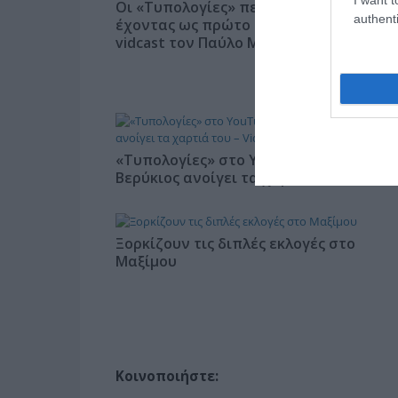
Οι «Τυπολογίες» περνούν στην εικόνα,
authenti
έχοντας ως πρώτο καλεσμένο στο νέο
vidcast τον Παύλο Μαρινάκη
«Τυπολογίες» στο YouTube: Ο Δήμος
Βερύκιος ανοίγει τα χαρτιά του – Vidca
Ξορκίζουν τις διπλές εκλογές στο
Μαξίμου
Κοινοποιήστε: