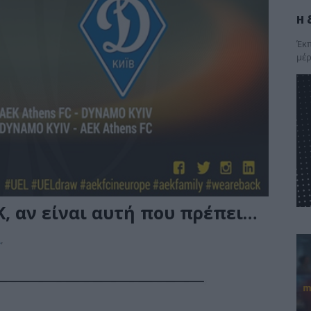
Η 
Έκπ
μέρ
, αν είναι αυτή που πρέπει…
Α
,