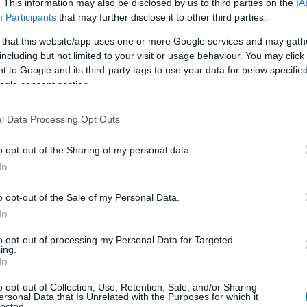
. This information may also be disclosed by us to third parties on the
IA
Participants
that may further disclose it to other third parties.
 that this website/app uses one or more Google services and may gath
ίνεται να υποτιμούν την «Ένωση». Μακάρι αυτό να βγει και στο
including but not limited to your visit or usage behaviour. You may click 
ίεβο… Σιβηρία.
 to Google and its third-party tags to use your data for below specifi
ogle consent section.
l Data Processing Opt Outs
o opt-out of the Sharing of my personal data.
In
o opt-out of the Sale of my Personal Data.
In
to opt-out of processing my Personal Data for Targeted
ea
ing.
In
Ιππασία – Η Ελλάδα στο Παγκόσμιο
Πρωτάθλημα Ιππασίας!
o opt-out of Collection, Use, Retention, Sale, and/or Sharing
ersonal Data that Is Unrelated with the Purposes for which it
lected.