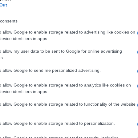
ΡΟ
Out
Τι 
Χωνάκι ή κυπελλάκι; Σε αυτά τα 5
consents
μω
παγωτατζίδικα της Αθήνας η απάντηση
είναι…και τα δύο!
Πώς
o allow Google to enable storage related to advertising like cookies on
δι
evice identifiers in apps.
ΑΕΚ
o allow my user data to be sent to Google for online advertising
Su
s.
s
Αυτά είναι τα 4 prints στα μαγιό που θα
Β. 
φέ
βλέπεις σε κάθε παραλία φέτος!
κυ
to allow Google to send me personalized advertising.
ΜΕ
o allow Google to enable storage related to analytics like cookies on
Το 
evice identifiers in apps.
Πώς να ξεφλουδίζεις εύκολα το σκόρδο –
o allow Google to enable storage related to functionality of the website
Το kitchen trick που κάθε foodie πρέπει
να ξέρει
o allow Google to enable storage related to personalization.
o allow Google to enable storage related to security, including