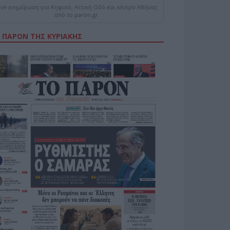
ive ενημέρωση για Κηφισό, Αττική Οδό και κέντρο Αθήνας
από το paron.gr
 ΠΑΡΟΝ ΤΗΣ ΚΥΡΙΑΚΗΣ