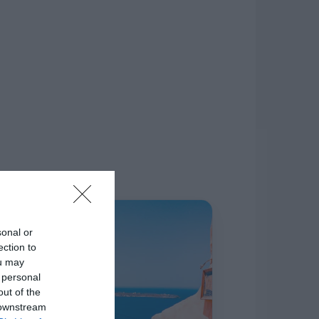
δίκτυο.
Η ΣΤΗΛΗ ΜΑΣ
sonal or
ection to
ou may
 personal
out of the
 downstream