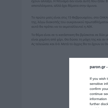
έχουν αλλάξει. Η Ντιναμό δεν είναι αυτή που ήταν. Ε
αποτελέσματα, αλλά έχει θέματα στην άμυνα.
Το πρώτο ματς είναι στις 15 Φεβρουαρίου, στο ΟΑΚΑ,
της, λόγω διακοπής του ουκρανικού πρωταθλήματος. Α
αυτό θα πρέπει να το εκμεταλλευτεί η ΑΕΚ.
Το θέμα είναι σε τι κατάσταση θα βρίσκεται σε δύο μ
είναι χαμένη από χέρι. Θα δώσει τη μάχη της και αν 
Ας τελειώσει και 0-0. Μετά το άγχος θα το έχουν οι 
paron.gr 
If you wish 
sensitive in
confirm you
continue se
information 
further disc