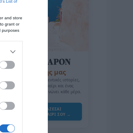
B’s List of
er and store
to grant or
ed purposes
της Ζωής μας
Οι άνθρωποι, οι αυθεντικές ιστορίες,
το ελληνικό καλοκαίρι και ένας
πολιτισμός που μας ενώνει κάθε μέρα.
ΌΣΑ ΧΡΕΙΆΖΕΣΑΙ
ΓΙΑ ΤΟ ΚΑΛΟΚΑΊΡΙ ΣΟΥ →