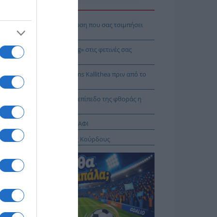
Η ΕΙΔΗΣΕΩΝ
πρέπει να κάνετε σε περίπτωση που σας τσιμπήσει
β μέδουσα
 να κάνετε «smart spending» στις φετινές σας
ακοπές
: Πρόβα τζενεράλε με Athens Kallithea πριν από το
per Cup
Ταλαμάγκας: Στο κεκλιμένο επίπεδο της φθοράς η
βέρνηση Μητσοτάκη
ΤΑΓΡΑΦΕΣ ΑΠΟ ΤΟ ΠΑΝΩ ΡΑΦΙ
σχέδιο του Ισραήλ για τους Κούρδους