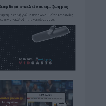
διαφθορά απειλεί και τη… ζωή μας
ληκτη, η κοινή γνώμη παρακολουθεί τις τελευταίες
ες την αποκάλυψη της κο­μπίνας με τα…