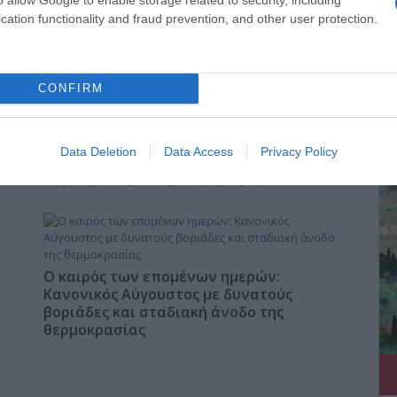
cation functionality and fraud prevention, and other user protection.
Τηλεοπτικά «Μαγειρέματα», Ψηφιακοί
Πόλεμοι και ένα… Τσουνάμι Αλλαγών: Η
Εβδομάδα που Ανακάτεψε την Τράπουλα
των Ελληνικών Media
CONFIRM
ΔΕ
Data Deletion
Data Access
Privacy Policy
ΤΣΟΥΝΑΜΙ ψηφιακής οργής…
st
συμπαρασύρει την κυβέρνηση
Ο καιρός των επομένων ημερών:
Κανονικός Αύγουστος με δυνατούς
βοριάδες και σταδιακή άνοδο της
θερμοκρασίας