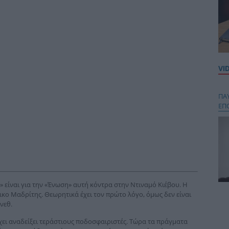
VI
ΠΑ
ΕΠ
» είναι για την «Ένωση» αυτή κόντρα στην Ντιναμό Κιέβου. Η
ικο Μαδρίτης. Θεωρητικά έχει τον πρώτο λόγο, όμως δεν είναι
Κου
νεθ.
περ
στή
χει αναδείξει τεράστιους ποδοσφαιριστές. Τώρα τα πράγματα
και