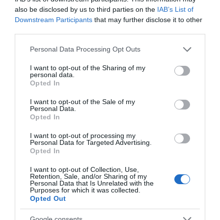
also be disclosed by us to third parties on the
IAB’s List of
Downstream Participants
that may further disclose it to other
ΡΟΗ ΕΙΔΗΣΕΩΝ
third parties.
Please note that this website/app uses one or more Google
Personal Data Processing Opt Outs
ΠΑΟΚ – Άντερλεχτ LIVE: Η τηλεοπτική μετάδοση του
services and may gather and store information including but
αγώνα (OPEN)
not limited to your visit or usage behaviour. You may click to
I want to opt-out of the Sharing of my
personal data.
grant or deny consent to Google and its third-party tags to
Στη Μύκονο βρίσκεται η Nicole Kidman: Γεύμα στο
Opted In
use your data for below specified purposes in below Google
Nammos μαζί με Zoe Saldaña και Omar Epps
consent section.
I want to opt-out of the Sale of my
Personal Data.
Ρένα Δούρου: Θολή συμφωνία που αφήνει ανοικτά
Opted In
ερωτήματα σχετικά με τα κυριαρχικά δικαιώματα της
I want to opt-out of processing my
Ελλάδας έναντι της τουρκικής επιθετικότητας
Personal Data for Targeted Advertising.
Opted In
Ο Μιλάν Βιτάλις στην ΑΕΚ μέχρι το 2030! Ο νέος
ηγέτης;
I want to opt-out of Collection, Use,
Retention, Sale, and/or Sharing of my
Personal Data that Is Unrelated with the
PAOK On Fire: Ψάχνει το «μπαμ» με την Άντερλεχτ
Purposes for which it was collected.
στην Τούμπα!
Opted Out
Λίνα Μενδώνη: Αυτοψία στα Αιγόσθενα, στο αρχαίο
Google consents