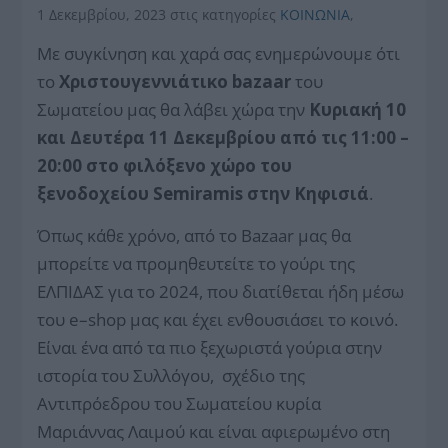
1 Δεκεμβρίου, 2023
στις κατηγορίες
ΚΟΙΝΩΝΙΑ
,
Με συγκίνηση και χαρά σας ενημερώνουμε ότι
το
Χριστουγεννιάτικο
bazaar
του
Σωματείου μας θα λάβει χώρα την
Κυριακή 10
και Δευτέρα 11 Δεκεμβρίου από τις 11:00 –
20:00 στο φιλόξενο χώρο του
ξενοδοχείου
Semiramis
στην Κηφισιά
.
Όπως κάθε χρόνο, από το Bazaar μας θα
μπορείτε να προμηθευτείτε το γούρι της
ΕΛΠΙΔΑΣ για το 2024, που διατίθεται ήδη μέσω
του
e
–
shop
μας και έχει ενθουσιάσει το κοινό.
Είναι ένα από τα πιο ξεχωριστά γούρια στην
ιστορία του Συλλόγου, σχέδιο της
Αντιπρόεδρου του Σωματείου κυρία
Μαριάννας Λαιμού και είναι αφιερωμένο στη