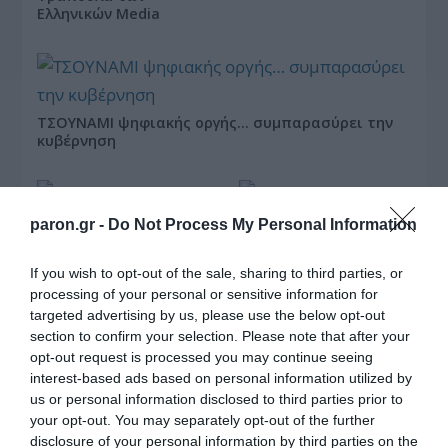
Ελληνικών Media
ΤΣΟΥΝΑΜΙ ψηφιακής οργής… συμπαρασύρει την
κυβέρνηση
paron.gr -
Do Not Process My Personal Information
If you wish to opt-out of the sale, sharing to third parties, or
Ξορκίζουν τις διπλές
processing of your personal or sensitive information for
εκλογές στο Μαξίμου
targeted advertising by us, please use the below opt-out
section to confirm your selection. Please note that after your
opt-out request is processed you may continue seeing
interest-based ads based on personal information utilized by
Ο καιρός των
us or personal information disclosed to third parties prior to
επομένων ημερών:
your opt-out. You may separately opt-out of the further
Κανονικός Αύγουστος
disclosure of your personal information by third parties on the
με δυνατούς βοριάδες