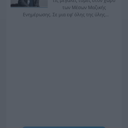
τις μεγάλες τομές στον χώρο
των Μέσων Μαζικής
Ενημέρωσης. Σε μια εφ’ όλης της ύλης
συνέντευξη στον Βασίλη Κουφόπουλο, αναλύει
το χρονοδιάγραμμα για τις περιφερειακές και
ραδιοφωνικές άδειες, το πακέτο στήριξης των 80
εκατομμυρίων ευρώ για τον Τύπο, αλλά και την
πρωτοβουλία για την άρση της ανωνυμίας στο
διαδίκτυο.