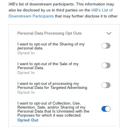
και σταδιακή άνοδο
IAB’s list of downstream participants. This information may
της θερμοκρασίας
also be disclosed by us to third parties on the
IAB’s List of
Downstream Participants
that may further disclose it to other
third parties.
Κοινοποιήστε:
Please note that this website/app uses one or more Google
Personal Data Processing Opt Outs
services and may gather and store information including but
Facebook
not limited to your visit or usage behaviour. You may click to
I want to opt-out of the Sharing of my
X
personal data.
grant or deny consent to Google and its third-party tags to
Opted In
LinkedIn
use your data for below specified purposes in below Google
consent section.
I want to opt-out of the Sale of my
Tags:
featslider
,
homeslider
,
to-thema
,
Personal Data.
ΑΝΑΘΕΩΡΗΣΗ ΣΥΝΤΑΓΜΑΤΟΣ
,
απλή αναλογική
,
Opted In
ΕΚΛΟΓΗ ΠΡΟΕΔΡΟΥ ΤΗΣ ΔΗΜΟΚΡΑΤΙΑΣ
,
I want to opt-out of processing my
ΕΚΛΟΓΙΚΟΣ ΝΟΜΟΣ
,
ΠΟΛΙΤΙΚΗ
Personal Data for Targeted Advertising.
Opted In
I want to opt-out of Collection, Use,
Retention, Sale, and/or Sharing of my
Personal Data that Is Unrelated with the
Purposes for which it was collected.
Opted Out