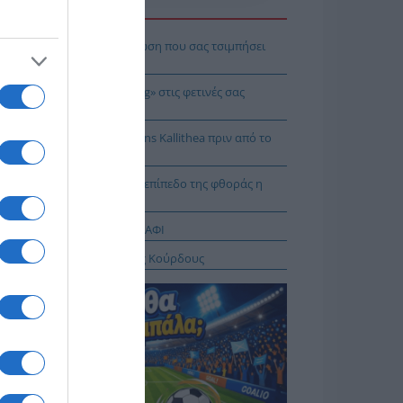
Η ΕΙΔΗΣΕΩΝ
πρέπει να κάνετε σε περίπτωση που σας τσιμπήσει
β μέδουσα
 να κάνετε «smart spending» στις φετινές σας
ακοπές
: Πρόβα τζενεράλε με Athens Kallithea πριν από το
per Cup
Ταλαμάγκας: Στο κεκλιμένο επίπεδο της φθοράς η
βέρνηση Μητσοτάκη
ΤΑΓΡΑΦΕΣ ΑΠΟ ΤΟ ΠΑΝΩ ΡΑΦΙ
σχέδιο του Ισραήλ για τους Κούρδους