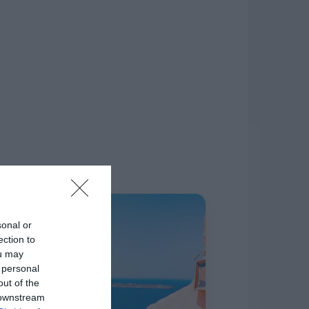
δίκτυο.
Η ΣΤΗΛΗ ΜΑΣ
sonal or
ection to
ou may
 personal
out of the
 downstream