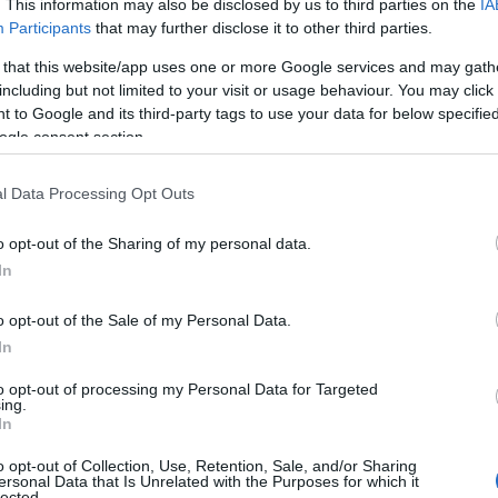
. This information may also be disclosed by us to third parties on the
IA
οάστια του Αργοστολίου σβηστές, με τη μόνιμη απάντηση του
Participants
that may further disclose it to other third parties.
α έχουμε λάμπες να βάλουμε»…
η. Δεν υπάρχει πεζοδρόμιο, στροφή σε δρόμο που να μην έχει
 that this website/app uses one or more Google services and may gath
ύφωμα δρόμοι διπλής κατεύθυνσης να έχουν μόνο μια λωρίδα
including but not limited to your visit or usage behaviour. You may click 
ήτων), από την οποία περνάει όποιος προλάβει και ό,τι ήθελε
 to Google and its third-party tags to use your data for below specifi
ogle consent section.
αν η απόφαση του υπεύθυνου για τη λειτουργία του δημοτικού
α, με τη δικαιολογία ότι λείπει προσωπικό. Ας μην πούμε για το
l Data Processing Opt Outs
από τα λίγα κοιμητήρια στην Ελλάδα που μνήματά του
Μνημείων. Εκεί μέσα υπάρχει η ιστορία δύο περίπου αιώνων
o opt-out of the Sharing of my personal data.
In
όντων του Libro d’Oro, μα και των ποπολάρων της Κεφαλονιάς.
o opt-out of the Sale of my Personal Data.
ός σεισμός του 1953 και κινδυνεύουν να χαθούν από την
In
τικών και περιφερειακών αρχόντων του νησιού.
to opt-out of processing my Personal Data for Targeted
ing.
In
o opt-out of Collection, Use, Retention, Sale, and/or Sharing
ersonal Data that Is Unrelated with the Purposes for which it
lected.