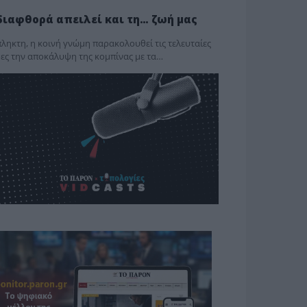
διαφθορά απειλεί και τη… ζωή μας
ληκτη, η κοινή γνώμη παρακολουθεί τις τελευταίες
ες την αποκάλυψη της κο­μπίνας με τα…