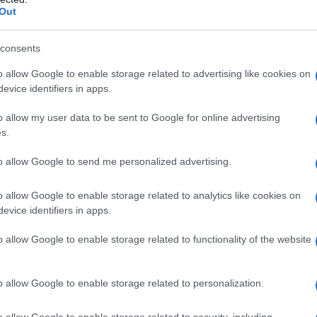
ΡΟ
Out
Τι 
consents
μω
Πώς
o allow Google to enable storage related to advertising like cookies on
δι
evice identifiers in apps.
ΑΕΚ
o allow my user data to be sent to Google for online advertising
Su
s.
τουργίας του κοιμητηρίου αναγκάστηκε να πάρει πίσω ο
Β. 
εικίνητης Αργοστολιώτισσας Αμαλίας Μοσχονά, που του
κυ
to allow Google to send me personalized advertising.
μέντο της τι σκόπευε να κάνει αν επέμενε στο ωράριο 9 το πρωί
ΜΕ
o allow Google to enable storage related to analytics like cookies on
ενε μόνο στα λόγια και επειδή οι μέρες είναι πονηρές, με τις
Το 
evice identifiers in apps.
οταχώς…
o allow Google to enable storage related to functionality of the website
o allow Google to enable storage related to personalization.
o allow Google to enable storage related to security, including