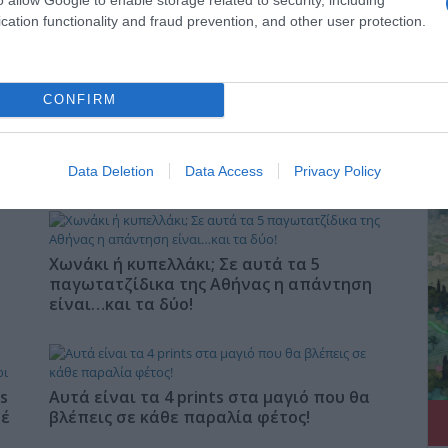
cation functionality and fraud prevention, and other user protection.
CONFIRM
ΔΕ
ς,
Coolcation: Τι είναι η νέα τάση και πώς
θα βρείτε προορισμούς δροσιάς στην
Ελλάδα
Data Deletion
Data Access
Privacy Policy
Χωνάκι ή κυπελλάκι; Σε αυτά τα 5
παγωτατζίδικα της Αθήνας η απάντηση
είναι…και τα δύο!
s
Αυτά είναι τα 4 prints στα μαγιό που θα
φέ
βλέπεις σε κάθε παραλία φέτος!