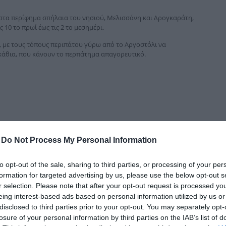
δια
 στα περίφημα σπήλαια του νησιού, Μελισσάνη και Δρο­γκαράτη,
 10 το πρωί έως τις 2 το μεσημέρι.
ά, με τους τόπους περιπάτου γύρω από το Αργοστόλι να
γκάθια, που κάνουν το περπάτημα απαγορευτικό.
-
Do Not Process My Personal Information
to opt-out of the sale, sharing to third parties, or processing of your per
formation for targeted advertising by us, please use the below opt-out s
r selection. Please note that after your opt-out request is processed y
eing interest-based ads based on personal information utilized by us or
disclosed to third parties prior to your opt-out. You may separately opt-
losure of your personal information by third parties on the IAB’s list of
νος και σκοτεινός, γεμάτος με κάθε λογής σκουπίδια… Οι