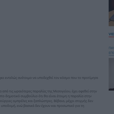
VI
ΠΑ
ΕΠ
έθηκε εντελώς ανέτοιμο να υποδεχθεί τον κόσμο που το προτίμησε
 από τις ωραιότερες παραλίες της Μεσογείου, έχει αφεθεί στην
το δημοτικό συμβούλιο ότι θα είναι έτοιμη η παραλία στην
Κου
ούργιες ομπρέλες και ξαπλώστρες. Βέβαια, μέχρι στιγμής δεν
περ
α υποδομή, ενώ βασικά δεν έχουν και προσωπικό για τη
στή
και