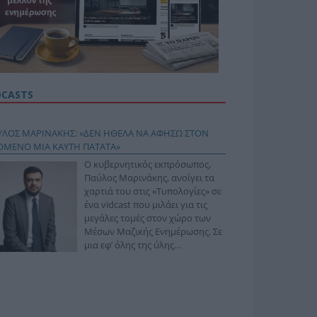
DCASTS
ΥΛΟΣ ΜΑΡΙΝΑΚΗΣ: «ΔΕΝ ΗΘΕΛΑ ΝΑ ΑΦΗΣΩ ΣΤΟΝ
ΟΜΕΝΟ ΜΙΑ ΚΑΥΤΗ ΠΑΤΑΤΑ»
Ο κυβερνητικός εκπρόσωπος,
Παύλος Μαρινάκης, ανοίγει τα
χαρτιά του στις «Τυπολογίες» σε
ένα vidcast που μιλάει για τις
μεγάλες τομές στον χώρο των
Μέσων Μαζικής Ενημέρωσης. Σε
μια εφ’ όλης της ύλης
συνέντευξη στον Βασίλη
φόπουλο, αναλύει το χρονοδιάγραμμα για τις
ιφερειακές και ραδιοφωνικές άδειες, το πακέτο
ριξης των 80 εκατομμυρίων ευρώ για τον Τύπο, αλλά
 την πρωτοβουλία για την άρση της ανωνυμίας στο