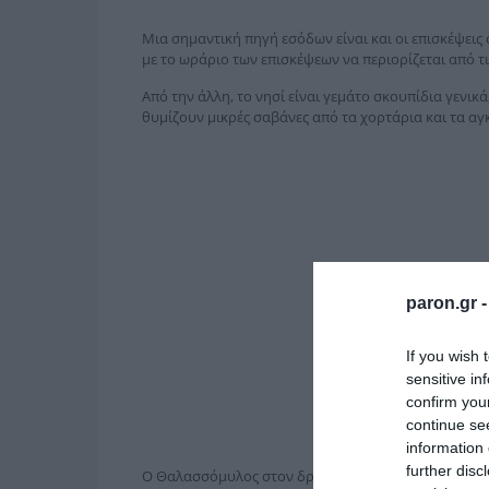
Μια σημαντική πηγή εσόδων είναι και οι επισκέψεις
με το ωράριο των επισκέψεων να περιορίζεται από τις
Από την άλλη, το νησί είναι γεμάτο σκουπίδια γενικ
θυμίζουν μικρές σαβάνες από τα χορτάρια και τα α
paron.gr 
If you wish 
sensitive in
confirm you
continue se
information 
further disc
Ο Θαλασσόμυλος στον δρόμο για το Φανάρι παρατημέ