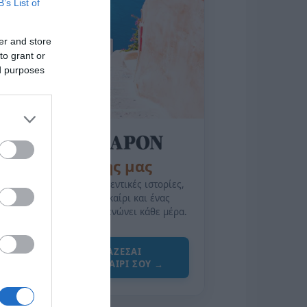
B’s List of
er and store
to grant or
ed purposes
της Ζωής μας
Οι άνθρωποι, οι αυθεντικές ιστορίες,
το ελληνικό καλοκαίρι και ένας
πολιτισμός που μας ενώνει κάθε μέρα.
ΌΣΑ ΧΡΕΙΆΖΕΣΑΙ
ΓΙΑ ΤΟ ΚΑΛΟΚΑΊΡΙ ΣΟΥ →