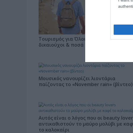
authenti
Τουρισμός για Όλους 2026-2027: Αιτήσει
δικαιούχοι & ποσά
Μουσικός νανουρίζει λιοντάρια
παίζοντας το «November rain» (βίντεο)
Αυτός είναι ο λόγος που οι beauty lover
αντικαθιστούν το μαύρο μολύβι με κα
το καλοκαίρι