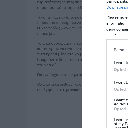
participants
περισσότερες λάμπες στις κολώνες μέσα και στα πρ
Downstream 
αρμοδίου τμήματος του δήμου «θα ανάψουν όταν θ
Τι να πει κανείς για το κυκλοφοριακό μέσα στην πόλ
Please note
παράνομα παρκαρισμένα αυτοκίνητα, με το αποκορ
information 
κυκλοφορίας (λόγω των διπλοπαρκαρισμένων αυτοκιν
deny consent
προκύψει.
in below Go
Το αποκορύφωμα, την εβδομάδα που μας πέρασε, ήτ
κοιμητηρίου να είναι ανοικτό μέχρι τις 4 το απόγευμ
Persona
τι επικρατεί μέσα στο κοιμητήριο… Μιλάμε για ένα 
θεωρούνται διατηρητέα από την Εφορεία Νεωτέρων 
I want t
του νησιού.
Opted 
Εκεί υπάρχουν τα μνημεία των Ριζοσπαστών, των αρχ
I want t
Όλα αυτά τα σεβάστηκε ο χρόνος και ο καταστροφικ
Opted 
αναλγησία και την ανικανότητα των σημερινών δημο
I want 
Advertis
Opted 
I want t
of my P
was col