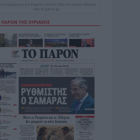
ive ενημέρωση για Κηφισό, Αττική Οδό και κέντρο Αθήνας
από το paron.gr
 ΠΑΡΟΝ ΤΗΣ ΚΥΡΙΑΚΗΣ