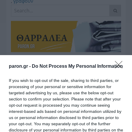
,
γράφουν
Η διαφθορά απειλεί και τη… ζωή μας
paron.gr -
Do Not Process My Personal Information
Έκπληκτη, η κοινή γνώμη παρακολουθεί τις
If you wish to opt-out of the sale, sharing to third parties, or
τελευταίες μέρες την αποκάλυψη της κο­μπίνας
processing of your personal or sensitive information for
με τα…
targeted advertising by us, please use the below opt-out
section to confirm your selection. Please note that after your
opt-out request is processed you may continue seeing
interest-based ads based on personal information utilized by
us or personal information disclosed to third parties prior to
your opt-out. You may separately opt-out of the further
disclosure of your personal information by third parties on the