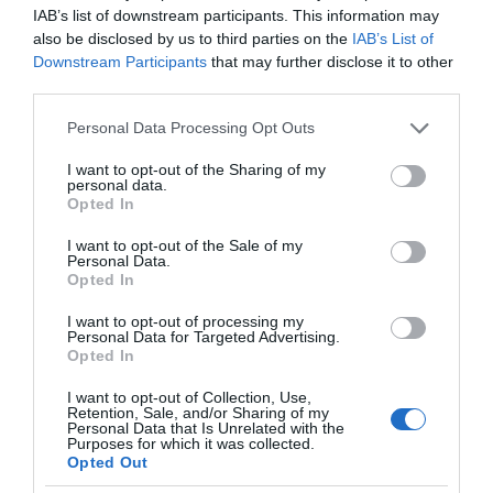
IAB’s list of downstream participants. This information may
also be disclosed by us to third parties on the
IAB’s List of
Downstream Participants
that may further disclose it to other
third parties.
Please note that this website/app uses one or more Google
Personal Data Processing Opt Outs
services and may gather and store information including but
not limited to your visit or usage behaviour. You may click to
I want to opt-out of the Sharing of my
personal data.
grant or deny consent to Google and its third-party tags to
Opted In
use your data for below specified purposes in below Google
consent section.
I want to opt-out of the Sale of my
Personal Data.
Opted In
I want to opt-out of processing my
Personal Data for Targeted Advertising.
Opted In
I want to opt-out of Collection, Use,
Retention, Sale, and/or Sharing of my
VIDCASTS
Personal Data that Is Unrelated with the
Purposes for which it was collected.
Opted Out
ΠΑΥΛΟΣ ΜΑΡΙΝΑΚΗΣ: «ΔΕΝ ΗΘΕΛΑ ΝΑ ΑΦΗΣΩ ΣΤΟΝ