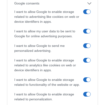
Google consents
ΕΠΟΜΕΝΟ ΜΙΑ ΚΑΥΤΗ ΠΑΤΑΤΑ»
Ο κυβερνητικός εκπρόσωπος,
I want to allow Google to enable storage
Παύλος Μαρινάκης, ανοίγει τα
related to advertising like cookies on web or
device identifiers in apps.
χαρτιά του στις «Τυπολογίες»
σε ένα vidcast που μιλάει για
I want to allow my user data to be sent to
τις μεγάλες τομές στον χώρο
Google for online advertising purposes.
των Μέσων Μαζικής
Ενημέρωσης. Σε μια εφ’ όλης της ύλης
I want to allow Google to send me
personalized advertising.
συνέντευξη στον Βασίλη Κουφόπουλο, αναλύει
το χρονοδιάγραμμα για τις περιφερειακές και
I want to allow Google to enable storage
ραδιοφωνικές άδειες, το πακέτο στήριξης των 80
related to analytics like cookies on web or
εκατομμυρίων ευρώ για τον Τύπο, αλλά και την
device identifiers in apps.
πρωτοβουλία για την άρση της ανωνυμίας στο
I want to allow Google to enable storage
διαδίκτυο.
related to functionality of the website or app.
I want to allow Google to enable storage
related to personalization.