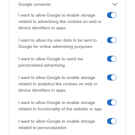
Google consents
Βερύκιος ανοίγει τα
χαρτιά του – Vidcast
I want to allow Google to enable storage
related to advertising like cookies on web or
device identifiers in apps.
Τηλεοπτικά
I want to allow my user data to be sent to
«Μαγειρέματα»,
Google for online advertising purposes.
Ψηφιακοί Πόλεμοι και
ένα… Τσουνάμι
Αλλαγών: Η Εβδομάδα
I want to allow Google to send me
που Ανακάτεψε την
personalized advertising.
Τράπουλα των
Ελληνικών Media
I want to allow Google to enable storage
related to analytics like cookies on web or
device identifiers in apps.
I want to allow Google to enable storage
ΤΣΟΥΝΑΜΙ ψηφιακής οργής… συμπαρασύρει την
related to functionality of the website or app.
κυβέρνηση
I want to allow Google to enable storage
related to personalization.