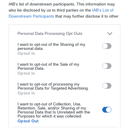
Πεινάς και εσύ μετά το
IAB’s list of downstream participants. This information may
ξενύχτι; 5 καντίνες
also be disclosed by us to third parties on the
IAB’s List of
Πώς να ξεφλουδίζεις
στην Αθήνα που
εύκολα το σκόρδο – Το
Downstream Participants
that may further disclose it to other
σώζουν τις βραδινές
kitchen trick που κάθε
third parties.
σου λιγούρες
foodie πρέπει να ξέρει
Please note that this website/app uses one or more Google
Personal Data Processing Opt Outs
services and may gather and store information including but
not limited to your visit or usage behaviour. You may click to
I want to opt-out of the Sharing of my
personal data.
grant or deny consent to Google and its third-party tags to
Opted In
use your data for below specified purposes in below Google
consent section.
I want to opt-out of the Sale of my
Οι «Τυπολογίες» περνούν στην εικόνα, έχοντας
Personal Data.
ως πρώτο καλεσμένο στο νέο vidcast τον Παύλο
Opted In
Μαρινάκη
I want to opt-out of processing my
Personal Data for Targeted Advertising.
Opted In
I want to opt-out of Collection, Use,
Retention, Sale, and/or Sharing of my
Personal Data that Is Unrelated with the
Purposes for which it was collected.
Opted Out
«Τυπολογίες» στο
YouTube: Ο Δήμος