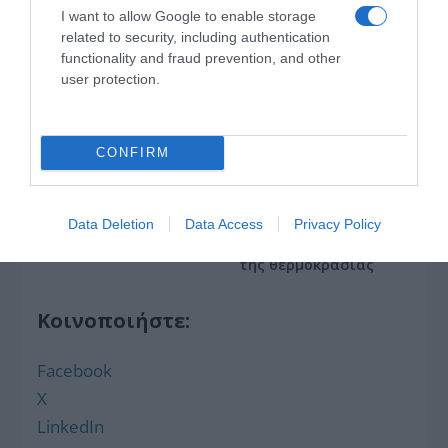
I want to allow Google to enable storage
related to security, including authentication
functionality and fraud prevention, and other
Ξορκίζουν τις διπλές
user protection.
εκλογές στο Μαξίμου
CONFIRM
Ο καιρός των
επομένων ημερών:
Κανονικός Αύγουστος
Data Deletion
Data Access
Privacy Policy
με δυνατούς βοριάδες
και σταδιακή άνοδο
της θερμοκρασίας
Κοινοποιήστε:
Facebook
X
LinkedIn