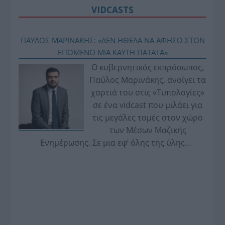
VIDCASTS
ΠΑΥΛΟΣ ΜΑΡΙΝΑΚΗΣ: «ΔΕΝ ΗΘΕΛΑ ΝΑ ΑΦΗΣΩ ΣΤΟΝ
ΕΠΟΜΕΝΟ ΜΙΑ ΚΑΥΤΗ ΠΑΤΑΤΑ»
Ο κυβερνητικός εκπρόσωπος,
Παύλος Μαρινάκης, ανοίγει τα
χαρτιά του στις «Τυπολογίες»
σε ένα vidcast που μιλάει για
τις μεγάλες τομές στον χώρο
των Μέσων Μαζικής
Ενημέρωσης. Σε μια εφ’ όλης της ύλης
συνέντευξη στον Βασίλη Κουφόπουλο, αναλύει
το χρονοδιάγραμμα για τις περιφερειακές και
ραδιοφωνικές άδειες, το πακέτο στήριξης των 80
εκατομμυρίων ευρώ για τον Τύπο, αλλά και την
πρωτοβουλία για την άρση της ανωνυμίας στο
διαδίκτυο.