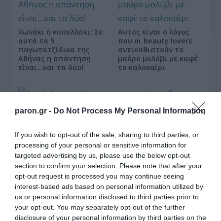
Χωνάκι ή κυπελλάκι; Σε
Αυτός είναι ο λόγος
αυτά τα 5
που οι beauty lovers
παγωτατζίδικα της
αντικαθιστούν το
Αθήνας η απάντηση
μαύρο μολύβι με καφέ
είναι…και τα δύο!
το καλοκαίρι
paron.gr -
Do Not Process My Personal Information
Αυτά είναι τα 4 prints στα μαγιό που θα βλέπεις
σε κάθε παραλία φέτος!
If you wish to opt-out of the sale, sharing to third parties, or
processing of your personal or sensitive information for
targeted advertising by us, please use the below opt-out
section to confirm your selection. Please note that after your
opt-out request is processed you may continue seeing
interest-based ads based on personal information utilized by
us or personal information disclosed to third parties prior to
your opt-out. You may separately opt-out of the further
disclosure of your personal information by third parties on the