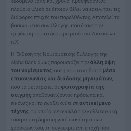
δεδομένο τόπο και χρόνο, προσφέροντας
πλούσιο υλικό σε όποιον θέλει να ερευνήσει τις
διάφορες πτυχές του παρελθόντος. Αποτελεί το
βασικό μέσο συναλλαγής, που έκανε την
εμφάνισή του το δεύτερο μισό του 7ου αιώνα
π.Χ.
Η Έκθεση της Νομισματικής Συλλογής της
Alpha Bank όμως παρουσιάζει την
άλλη όψη
του νομίσματος
: αυτή που το καθιστά
μέσο
επικοινωνίας και διάδοσης μηνυμάτων
,
που το μετατρέπει σε
φωτογραφία της
στιγμής
απαθανατίζοντας πρόσωπα και
εικόνες και το αναδεικνύει σε
αντικείμενο
τέχνης
, το οποίο αντανακλά την καλλιτεχνική
τάση και τη δημιουργική ικανότητα των
χαρακτών του, τη συγκεκριμένη εποχή που