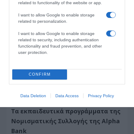
σημαντικότερες στιγμές της πορείας της
related to functionality of the website or app.
Νομισματικής Συλλογής.
I want to allow Google to enable storage
related to personalization.
I want to allow Google to enable storage
related to security, including authentication
functionality and fraud prevention, and other
user protection.
CONFIRM
Data Deletion
Data Access
Privacy Policy
Τα εκπαιδευτικά προγράμματα της
Νομισματικής Συλλογής της Alpha
Bank