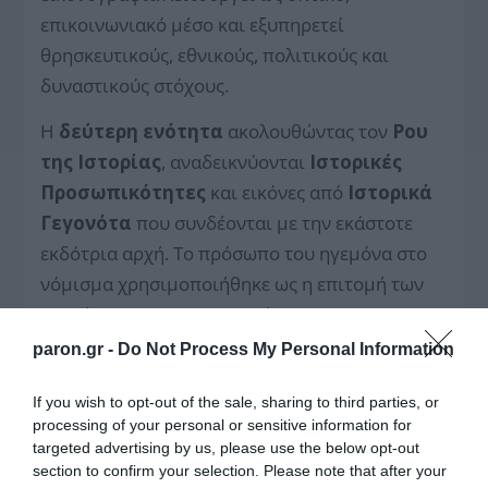
επικοινωνιακό μέσο και εξυπηρετεί
θρησκευτικούς, εθνικούς, πολιτικούς και
δυναστικούς στόχους.
Η
δεύτερη ενότητα
ακολουθώντας τον
Ρου
της Ιστορίας
, αναδεικνύονται
Ιστορικές
Προσωπικότητες
και εικόνες από
Ιστορικά
Γεγονότα
που συνδέονται με την εκάστοτε
εκδότρια αρχή. Το πρόσωπο του ηγεμόνα στο
νόμισμα χρησιμοποιήθηκε ως η επιτομή των
αρετών και των προτερημάτων του και ως
υπόμνηση του κληρονομικού δικαιώματός του
paron.gr -
Do Not Process My Personal Information
στην εξουσία. Την ίδια στιγμή, μία εικόνα από
If you wish to opt-out of the sale, sharing to third parties, or
συγκεκριμένο ιστορικό γεγονός αφηγείται το
processing of your personal or sensitive information for
πολιτικό και ιστορικό πλαίσιο της εποχής.
targeted advertising by us, please use the below opt-out
section to confirm your selection. Please note that after your
Η
τρίτη ενότητα
κλείνει την αφήγηση και