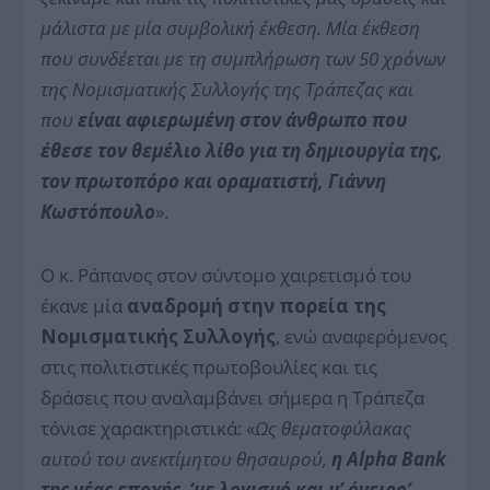
μάλιστα με μία συμβολική έκθεση. Μία έκθεση
που συνδέεται με τη συμπλήρωση των 50 χρόνων
της Νομισματικής Συλλογής της Τράπεζας και
που
είναι αφιερωμένη στον άνθρωπο που
έθεσε τον θεμέλιο λίθο για τη δημιουργία της,
τον πρωτοπόρο και οραματιστή, Γιάννη
Κωστόπουλο
».
Ο κ. Ράπανος στον σύντομο χαιρετισμό του
έκανε μία
αναδρομή στην πορεία της
Νομισματικής Συλλογής
, ενώ αναφερόμενος
στις πολιτιστικές πρωτοβουλίες και τις
δράσεις που αναλαμβάνει σήμερα η Τράπεζα
τόνισε χαρακτηριστικά: «
Ως θεματοφύλακας
αυτού του ανεκτίμητου θησαυρού,
η Alpha Bank
της νέας εποχής
,
‘με λογισμό και μ’ όνειρο’
,