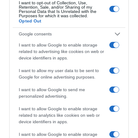
Το Χρονολόγιο της Νομισματικής
I want to opt-out of Collection, Use,
Retention, Sale, and/or Sharing of my
Συλλογής Alpha Bank
Personal Data that Is Unrelated with the
Purposes for which it was collected.
Opted Out
Σε μία ειδικά διαμορφωμένη αίθουσα του
Google consents
εκθεσιακού χώρου, σε τρεις τοίχους απλώνεται
το
Χρονολόγιο της Νομισματικής
I want to allow Google to enable storage
related to advertising like cookies on web or
Συλλογής της Τράπεζας
, από το 1972 έως το
device identifiers in apps.
2022, με
τα κύρια ορόσημα από την πορεία
της
, μέσα από επιλεγμένα έγγραφα και
I want to allow my user data to be sent to
Google for online advertising purposes.
φωτογραφίες που σφράγισαν την εξέλιξή της.
Σε μία προθήκη εκτίθενται έγγραφα και
I want to allow Google to send me
εκδόσεις της Συλλογής, μαζί με το αρχαίο
personalized advertising.
νόμισμα της Αίγινας, τον αργυρό στατήρα του
I want to allow Google to enable storage
5ου αιώνα π.Χ., από τον οποίο προέρχεται το
related to analytics like cookies on web or
λογότυπο της Alpha Bank. Στην ίδια αίθουσα
device identifiers in apps.
προβάλλεται μία σύντομη ταινία, με τις
I want to allow Google to enable storage