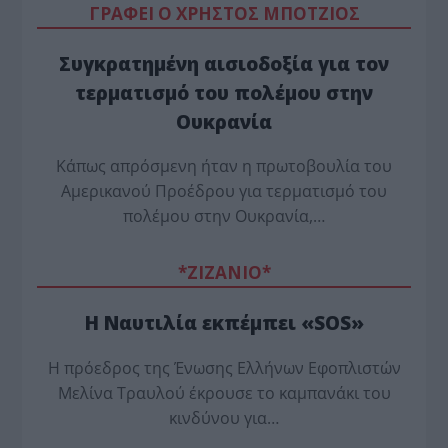
ΓΡΑΦΕΙ Ο ΧΡΗΣΤΟΣ ΜΠΟΤΖΙΟΣ
Συγκρατημένη αισιοδοξία για τον
τερματισμό του πολέμου στην
Ουκρανία
Κάπως απρόσμενη ήταν η πρωτοβουλία του
Αμερικανού Προέδρου για τερματισμό του
πολέμου στην Ουκρανία,…
*ZΙΖΑΝΙΟ*
Η Ναυτιλία εκπέμπει «SOS»
Η πρόεδρος της Ένωσης Ελλήνων Εφοπλιστών
Μελίνα Τραυλού έ­κρουσε το καμπανάκι του
κινδύνου για…