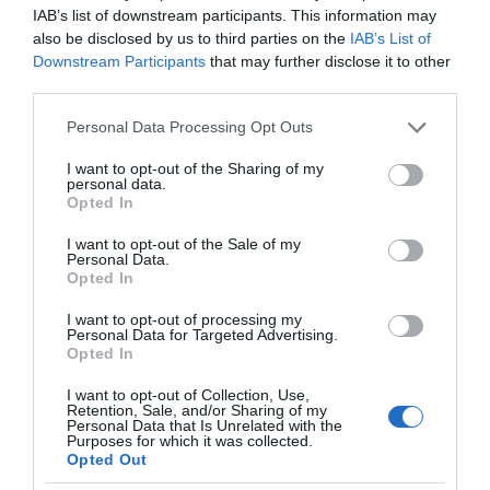
Ο καιρός των
IAB’s list of downstream participants. This information may
επομένων ημερών:
also be disclosed by us to third parties on the
IAB’s List of
Κανονικός Αύγουστος
Downstream Participants
that may further disclose it to other
με δυνατούς βοριάδες
third parties.
και σταδιακή άνοδο
της θερμοκρασίας
Please note that this website/app uses one or more Google
Personal Data Processing Opt Outs
services and may gather and store information including but
Κοινοποιήστε:
not limited to your visit or usage behaviour. You may click to
I want to opt-out of the Sharing of my
personal data.
grant or deny consent to Google and its third-party tags to
Opted In
use your data for below specified purposes in below Google
Facebook
consent section.
I want to opt-out of the Sale of my
X
Personal Data.
Opted In
LinkedIn
I want to opt-out of processing my
Tags:
featslider
,
homeslider
,
to-thema
,
Personal Data for Targeted Advertising.
ΕΚΛΟΓΙΚΟΣ ΝΟΜΟΣ
,
ΜΗΤΣΟΤΑΚΗΣ
,
ΠΟΛΙΤΙΚΗ
,
Opted In
ΣΥΝΤΑΓΜΑ
I want to opt-out of Collection, Use,
Retention, Sale, and/or Sharing of my
Personal Data that Is Unrelated with the
Purposes for which it was collected.
Opted Out