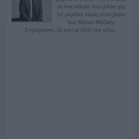
σε ένα vidcast που μιλάει για
τις μεγάλες τομές στον χώρο
των Μέσων Μαζικής
Ενημέρωσης. Σε μια εφ’ όλης της ύλης
συνέντευξη στον Βασίλη Κουφόπουλο, αναλύει
το χρονοδιάγραμμα για τις περιφερειακές και
ραδιοφωνικές άδειες, το πακέτο στήριξης των 80
εκατομμυρίων ευρώ για τον Τύπο, αλλά και την
πρωτοβουλία για την άρση της ανωνυμίας στο
διαδίκτυο.