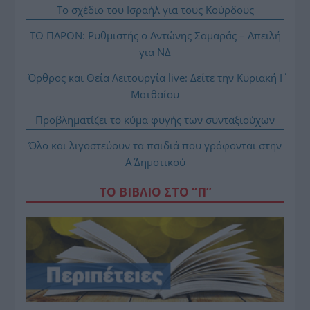
Το σχέδιο του Ισραήλ για τους Κούρδους
ΤΟ ΠΑΡΟΝ: Ρυθμιστής ο Αντώνης Σαμαράς – Απειλή
για ΝΔ
Όρθρος και Θεία Λειτουργία live: Δείτε την Κυριακή Ι΄
Ματθαίου
Προβληματίζει το κύμα φυγής των συνταξιούχων
Όλο και λιγοστεύουν τα παιδιά που γράφονται στην
Α΄ Δημοτικού
ΤΟ ΒΙΒΛΙΟ ΣΤΟ “Π”