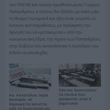
του ΠΑΣΟΚ και πρώην πρωθυπουργός Γιώργος
Παπανδρέου, ο οποίος δεν βλέπει με καλό μάτι
τη Φώφη Γεννηματά και ήδη είναι γνωστές οι
έντονες αντιπαραθέσεις, με πρόσφατη την
άρνησή του να «μετακομίσει» από την
οικογενειακή έδρα, την Αχαΐα των Παπανδρέου,
στην Εύβοια που αναγκάστηκε η πρόεδρος του
ΚΙΝΑΛ να αποδεχθεί.
Όλο και λιγοστεύουν
τα παιδιά που
Απ. Αποστόλου: Seyla
γράφονται στην Α΄
Benhabib: «Η
Δημοτικού
δημοκρατία κρίνεται
από τη δικαιοσύνη και