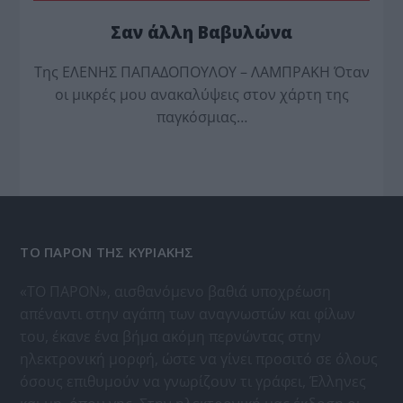
Σαν άλλη Βαβυλώνα
Της ΕΛΕΝΗΣ ΠΑΠΑΔΟΠΟΥΛΟΥ – ΛΑΜΠΡΑΚΗ Όταν
οι μικρές μου ανακαλύψεις στον χάρτη της
παγκόσμιας…
ΤΟ ΠΑΡΟΝ ΤΗΣ ΚΥΡΙΑΚΗΣ
«ΤΟ ΠΑΡΟΝ», αισθανόμενο βαθιά υποχρέωση
απέναντι στην αγάπη των αναγνωστών και φίλων
του, έκανε ένα βήμα ακόμη περνώντας στην
ηλεκτρονική μορφή, ώστε να γίνει προσιτό σε όλους
όσους επιθυμούν να γνωρίζουν τι γράφει, Έλληνες