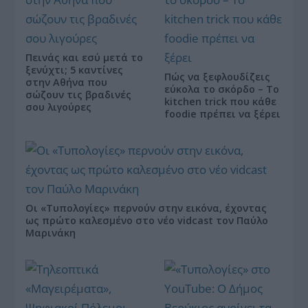
Πεινάς και εσύ μετά το
ξενύχτι; 5 καντίνες
Πώς να ξεφλουδίζεις
στην Αθήνα που
εύκολα το σκόρδο – Το
σώζουν τις βραδινές
kitchen trick που κάθε
σου λιγούρες
foodie πρέπει να ξέρει
Οι «Τυπολογίες» περνούν στην εικόνα, έχοντας
ως πρώτο καλεσμένο στο νέο vidcast τον Παύλο
Μαρινάκη