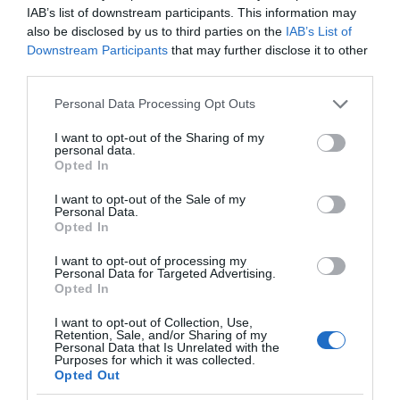
IAB’s list of downstream participants. This information may
also be disclosed by us to third parties on the
IAB’s List of
Downstream Participants
that may further disclose it to other
third parties.
Please note that this website/app uses one or more Google
Personal Data Processing Opt Outs
services and may gather and store information including but
not limited to your visit or usage behaviour. You may click to
I want to opt-out of the Sharing of my
personal data.
grant or deny consent to Google and its third-party tags to
Opted In
use your data for below specified purposes in below Google
consent section.
I want to opt-out of the Sale of my
Personal Data.
Opted In
Η ΣΤΗΛΗ ΜΑΣ
I want to opt-out of processing my
Personal Data for Targeted Advertising.
Opted In
I want to opt-out of Collection, Use,
Retention, Sale, and/or Sharing of my
Personal Data that Is Unrelated with the
Purposes for which it was collected.
Opted Out