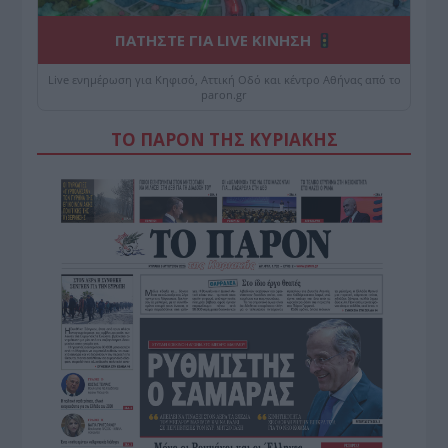
ΠΑΤΗΣΤΕ ΓΙΑ LIVE ΚΙΝΗΣΗ
Live ενημέρωση για Κηφισό, Αττική Οδό και κέντρο Αθήνας από το
paron.gr
ΤΟ ΠΑΡΟΝ ΤΗΣ ΚΥΡΙΑΚΗΣ