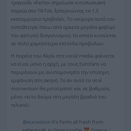
τραγούδι «Ferto» σημείωσε εντυπωσιακή
πορεία στο TikTok, ξεπερνώντας το 1,5
εκατομμύριο προβολές. Το νούμερο αυτό τον
τοποθέτησε πάνω από αρκετά μεγάλα φαβορί
του φετινού διαγωνισμού, τα οποία κινούνται
σε πολύ χαμηλότερα επίπεδα προβολών.
Η πορεία του Akyla στα social media φαίνεται
να είναι μόνο η αρχή, με τους Eurofans να
περιμένουν με ανυπομονησία την επίσημη
εμφάνιση στη σκηνή. Το αν αυτό το viral
momentum θα μετατραπεί και σε βαθμούς,
μένει να το δούμε στη μεγάλη βραδιά του
τελικού.
@eurovision
It’s Ferto all fresh from
rehearsals in Vienna today
Greece |