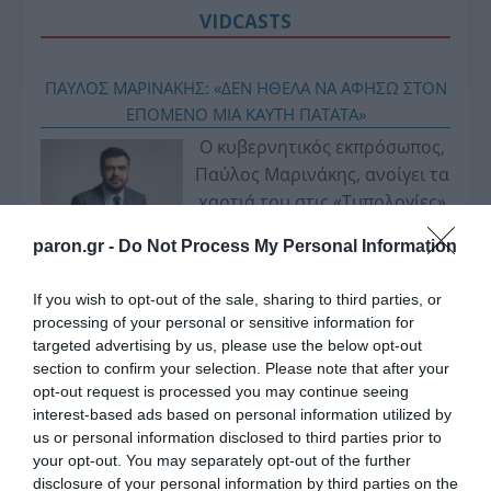
VIDCASTS
ΠΑΥΛΟΣ ΜΑΡΙΝΑΚΗΣ: «ΔΕΝ ΗΘΕΛΑ ΝΑ ΑΦΗΣΩ ΣΤΟΝ
ΕΠΟΜΕΝΟ ΜΙΑ ΚΑΥΤΗ ΠΑΤΑΤΑ»
Ο κυβερνητικός εκπρόσωπος,
Παύλος Μαρινάκης, ανοίγει τα
χαρτιά του στις «Τυπολογίες»
σε ένα vidcast που μιλάει για
paron.gr -
Do Not Process My Personal Information
τις μεγάλες τομές στον χώρο
των Μέσων Μαζικής
If you wish to opt-out of the sale, sharing to third parties, or
Ενημέρωσης. Σε μια εφ’ όλης της ύλης
processing of your personal or sensitive information for
συνέντευξη στον Βασίλη Κουφόπουλο, αναλύει
targeted advertising by us, please use the below opt-out
το χρονοδιάγραμμα για τις περιφερειακές και
section to confirm your selection. Please note that after your
ραδιοφωνικές άδειες, το πακέτο στήριξης των 80
opt-out request is processed you may continue seeing
interest-based ads based on personal information utilized by
εκατομμυρίων ευρώ για τον Τύπο, αλλά και την
us or personal information disclosed to third parties prior to
πρωτοβουλία για την άρση της ανωνυμίας στο
your opt-out. You may separately opt-out of the further
διαδίκτυο.
disclosure of your personal information by third parties on the