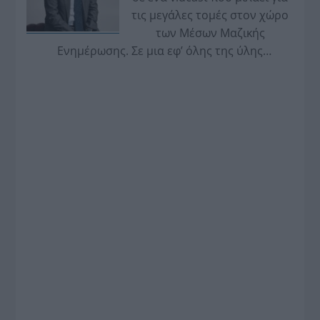
τις μεγάλες τομές στον χώρο
των Μέσων Μαζικής
Ενημέρωσης. Σε μια εφ’ όλης της ύλης
συνέντευξη στον Βασίλη Κουφόπουλο, αναλύει
το χρονοδιάγραμμα για τις περιφερειακές και
ραδιοφωνικές άδειες, το πακέτο στήριξης των 80
εκατομμυρίων ευρώ για τον Τύπο, αλλά και την
πρωτοβουλία για την άρση της ανωνυμίας στο
διαδίκτυο.