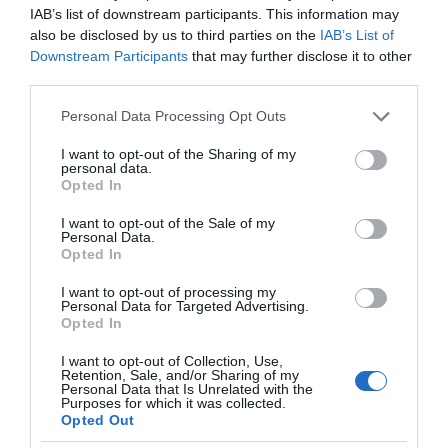
Οι άνθρωποι, οι αυθεντικές ιστορίες,
IAB’s list of downstream participants. This information may
το ελληνικό καλοκαίρι και ένας
also be disclosed by us to third parties on the
IAB’s List of
πολιτισμός που μας ενώνει κάθε μέρα.
Downstream Participants
that may further disclose it to other
third parties.
ΌΣΑ ΧΡΕΙΆΖΕΣΑΙ
Please note that this website/app uses one or more Google
Personal Data Processing Opt Outs
ΓΙΑ ΤΟ ΚΑΛΟΚΑΊΡΙ ΣΟΥ →
services and may gather and store information including but
not limited to your visit or usage behaviour. You may click to
I want to opt-out of the Sharing of my
personal data.
grant or deny consent to Google and its third-party tags to
Opted In
ΡΟΗ ΕΙΔΗΣΕΩΝ
use your data for below specified purposes in below Google
consent section.
I want to opt-out of the Sale of my
Personal Data.
ΤΟ ΠΑΡΟΝ: Ρυθμιστής ο Αντώνης Σαμαράς – Απειλή
Opted In
για ΝΔ
I want to opt-out of processing my
Προβληματίζει το κύμα φυγής των συνταξιούχων
Personal Data for Targeted Advertising.
Opted In
Αντίστροφη μέτρηση για το Μπέρμιγχαμ 2026:
I want to opt-out of Collection, Use,
Ιστορική ελληνική παρουσία στο Ευρωπαϊκό Στίβου
Retention, Sale, and/or Sharing of my
Personal Data that Is Unrelated with the
Η Ναυτιλία εκπέμπει «SOS»
Purposes for which it was collected.
Opted Out
Τι πρέπει να κάνετε σε περίπτωση που σας τσιμπήσει