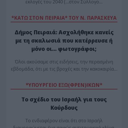
εκλογές του 2040 (…στον Σύλλογο…
*ΚΑΤΩ ΣΤΟΝ ΠΕΙΡΑΙΑ* ΤΟΥ Ν. ΠΑΡΑΣΚΕΥΑ
Δήμος Πειραιά: Ασχολήθηκε κανείς
με τη σκαλωσιά που κατέρρευσε ή
μόνο οι… φωτογράφοι;
Όλοι ακούσαμε στις ειδήσεις, την περασμένη
εβδομάδα, ότι με τις βροχές και την κακοκαιρία…
*ΥΠΟΥΡΓΕΙΟ ΕΞΩ(ΦΡΕΝ)ΙΚΩΝ*
Το σχέδιο του Ισραήλ για τους
Κούρδους
Το ενδιαφέρον είναι ότι στο Ισραήλ
διαμορφώνεται ένα σαφώς αντιτουρκικό κλίμα,