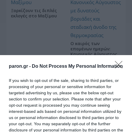
Ξορκίζουν τις διπλές
εκλογές στο Μαξίμου
Ο καιρός των
επομένων ημερών:
Κανονικός Αύγουστος
με δυνατούς βοριάδες
και σταδιακή άνοδο
paron.gr -
Do Not Process My Personal Information
της θερμοκρασίας
If you wish to opt-out of the sale, sharing to third parties, or
Κοινοποιήστε:
processing of your personal or sensitive information for
targeted advertising by us, please use the below opt-out
section to confirm your selection. Please note that after your
Facebook
opt-out request is processed you may continue seeing
X
interest-based ads based on personal information utilized by
LinkedIn
us or personal information disclosed to third parties prior to
your opt-out. You may separately opt-out of the further
Tags:
FESTIVAL
,
music-news
,
Μουσικό Φεστιβάλ
disclosure of your personal information by third parties on the