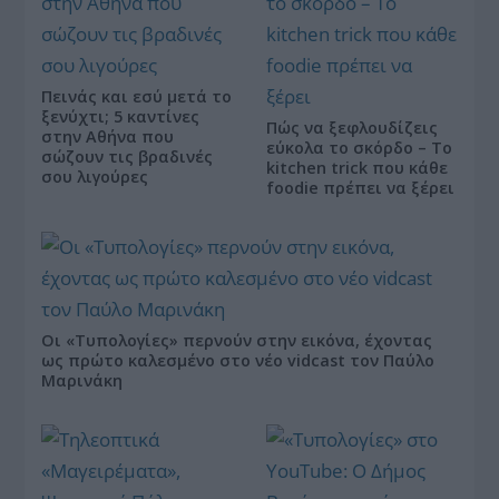
Πεινάς και εσύ μετά το
ξενύχτι; 5 καντίνες
Πώς να ξεφλουδίζεις
στην Αθήνα που
εύκολα το σκόρδο – Το
σώζουν τις βραδινές
kitchen trick που κάθε
σου λιγούρες
foodie πρέπει να ξέρει
Οι «Τυπολογίες» περνούν στην εικόνα, έχοντας
ως πρώτο καλεσμένο στο νέο vidcast τον Παύλο
Μαρινάκη