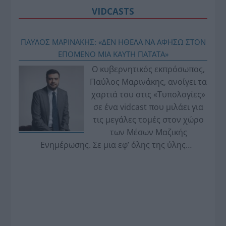
VIDCASTS
ΠΑΥΛΟΣ ΜΑΡΙΝΑΚΗΣ: «ΔΕΝ ΗΘΕΛΑ ΝΑ ΑΦΗΣΩ ΣΤΟΝ
ΕΠΟΜΕΝΟ ΜΙΑ ΚΑΥΤΗ ΠΑΤΑΤΑ»
Ο κυβερνητικός εκπρόσωπος,
Παύλος Μαρινάκης, ανοίγει τα
χαρτιά του στις «Τυπολογίες»
σε ένα vidcast που μιλάει για
τις μεγάλες τομές στον χώρο
των Μέσων Μαζικής
Ενημέρωσης. Σε μια εφ’ όλης της ύλης
συνέντευξη στον Βασίλη Κουφόπουλο, αναλύει
το χρονοδιάγραμμα για τις περιφερειακές και
ραδιοφωνικές άδειες, το πακέτο στήριξης των 80
εκατομμυρίων ευρώ για τον Τύπο, αλλά και την
πρωτοβουλία για την άρση της ανωνυμίας στο
διαδίκτυο.