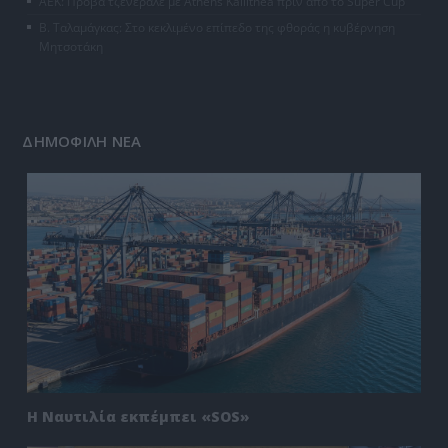
ΑΕΚ: Πρόβα τζενεράλε με Athens Kallithea πριν από το Super Cup
Β. Ταλαμάγκας: Στο κεκλιμένο επίπεδο της φθοράς η κυβέρνηση
Μητσοτάκη
ΔΗΜΟΦΙΛΗ ΝΕΑ
Η Ναυτιλία εκπέμπει «SOS»