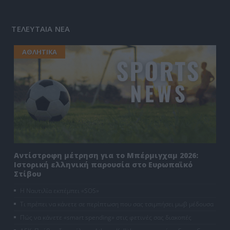
ΤΕΛΕΥΤΑΙΑ ΝΕΑ
ΑΘΛΗΤΙΚΑ
Αντίστροφη μέτρηση για το Μπέρμιγχαμ 2026:
Ιστορική ελληνική παρουσία στο Ευρωπαϊκό
Στίβου
Η Ναυτιλία εκπέμπει «SOS»
Τι πρέπει να κάνετε σε περίπτωση που σας τσιμπήσει μωβ μέδουσα
Πώς να κάνετε «smart spending» στις φετινές σας διακοπές