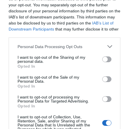
ΔΙΑΒΑΣΤΕ ΚΑΙ ΤΑ ΠΑΡΑΚΑΤΩ
your opt-out. You may separately opt-out of the further
disclosure of your personal information by third parties on the
Ο καιρός των επομένων ημερών: Κανονικός
IAB’s list of downstream participants. This information may
Αύγουστος με δυνατούς βοριάδες και σταδιακή
also be disclosed by us to third parties on the
IAB’s List of
άνοδο της θερμοκρασίας
Downstream Participants
that may further disclose it to other
third parties.
Ορθόδοξοι υπάρχουν και στα Βαλκάνια, κύριοι του
ΥΠΕΞ!
Please note that this website/app uses one or more Google
Personal Data Processing Opt Outs
services and may gather and store information including but
Το φαρμακείο των διακοπών: Ο πλήρης οδηγός για
not limited to your visit or usage behaviour. You may click to
I want to opt-out of the Sharing of my
personal data.
ασφαλείς εξορμήσεις και τα απαραίτητα Πρώτων
grant or deny consent to Google and its third-party tags to
Opted In
Βοηθειών
use your data for below specified purposes in below Google
consent section.
I want to opt-out of the Sale of my
Προβληματισμός για την εξωτερική πολιτική
Personal Data.
Opted In
Ήλιος και μάτια: Ο αόρατος κίνδυνος του
I want to opt-out of processing my
καλοκαιριού για την όραση
Personal Data for Targeted Advertising.
Opted In
ΤΟ ΠΑΡΟΝ: Ρυθμιστής ο Αντώνης Σαμαράς – Απειλή
για ΝΔ
I want to opt-out of Collection, Use,
Retention, Sale, and/or Sharing of my
Personal Data that Is Unrelated with the
ΤΟ ΒΙΒΛΙΟ ΣΤΟ “Π”