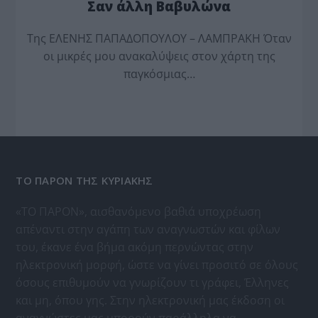
Σαν άλλη Βαβυλώνα
Της ΕΛΕΝΗΣ ΠΑΠΑΔΟΠΟΥΛΟΥ – ΛΑΜΠΡΑΚΗ Όταν
οι μικρές μου ανακαλύψεις στον χάρτη της
παγκόσμιας…
ΤΟ ΠΑΡΟΝ ΤΗΣ ΚΥΡΙΑΚΗΣ
«ΤΟ ΠΑΡΟΝ», αισθανόμενο βαθιά υποχρέωση
απέναντι στην αγάπη των αναγνωστών και φίλων
του, έκανε ένα βήμα ακόμη περνώντας στην
ηλεκτρονική μορφή, ώστε να γίνει προσιτό σε όλους
όσους επιθυμούν να γνωρίζουν τι γράφει, Έλληνες
και μη, όπου γης. Στην ηλεκτρονική μας έκδοση οι