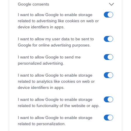
Google consents
ευρωπαϊκή της πορεία, για άλλη μια φορά
στάθηκε απέναντί μας. Και ήταν απ’ τις χώρες
I want to allow Google to enable storage
related to advertising like cookies on web or
εκείνες που τάχθηκαν στο πλευρό των
device identifiers in apps.
Σκοπίων.
I want to allow my user data to be sent to
Πάντως το γεγονός ότι απ’ τον Ιούνη
Google for online advertising purposes.
αναλαμβάνει η Γαλλία την προεδρία της ΕΕ
I want to allow Google to send me
είναι ευνοϊκό για μας, αφού στο Ευρωπαϊκό
personalized advertising.
Συμβούλιο του Δεκέμβρη θα συζητηθεί και η
ενταξιακή πορεία των Σκοπίων στην ΕΕ.
I want to allow Google to enable storage
related to analytics like cookies on web or
Ενώ θα πρέπει να επισημανθεί ότι σε αυτήν τη
device identifiers in apps.
σύνοδο του ΝΑΤΟ ο Πρόεδρος Μπους ήταν ο
I want to allow Google to enable storage
μεγάλος ηττημένος. Εκτός απ’ τις εξελίξεις στο
related to functionality of the website or app.
ζήτημα των Σκοπίων έφαγε και το «χαστούκι»
I want to allow Google to enable storage
της μη συμφωνίας για πρόσκληση σε Ουκρανία
related to personalization.
και Γεωργία.