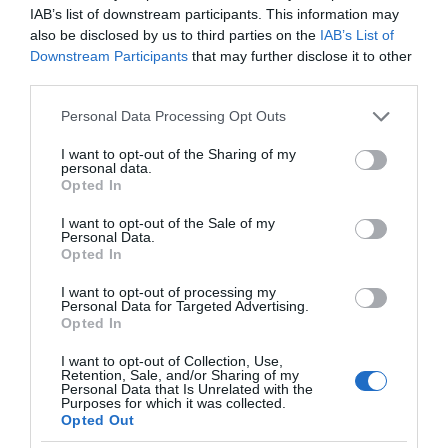
Η οργή -φυσικά- της Ουάσινγκτον μετά και τη
IAB’s list of downstream participants. This information may
νέα «ανταρσία» Καραμανλή θα πρέπει να
also be disclosed by us to third parties on the
IAB’s List of
Downstream Participants
that may further disclose it to other
θεωρείται δεδομένη. Άλλωστε ο Κ. Καραμανλής
third parties.
ποτέ δεν ήταν ο αρεστός των ΗΠΑ. Σε άλλα
Please note that this website/app uses one or more Google
«ταμπλό» παίζει η αμερικανική πλευρά.
Personal Data Processing Opt Outs
services and may gather and store information including but
not limited to your visit or usage behaviour. You may click to
I want to opt-out of the Sharing of my
Αυτό ο πρωθυπουργός το έχει προϋπολογίσει
personal data.
grant or deny consent to Google and its third-party tags to
στη στρατηγική του. Γνωρίζει ότι αντίδραση
Opted In
use your data for below specified purposes in below Google
της Ουάσινγκτον θα υπάρξει…
consent section.
I want to opt-out of the Sale of my
Personal Data.
Εξάλλου έγκυροι πολιτικοί-διπλωματικοί
Opted In
κύκλοι επισήμαιναν και κάτι άλλο, που επίσης
I want to opt-out of processing my
Personal Data for Targeted Advertising.
θα πρέπει επιτέλους κάποια στιγμή να μας
Opted In
απασχολήσει στα σοβαρά και να οδηγήσει σε
I want to opt-out of Collection, Use,
αναθεώρηση της πολιτικής μας:
Retention, Sale, and/or Sharing of my
Personal Data that Is Unrelated with the
Purposes for which it was collected.
• Ότι η Τουρκία, παρότι η Ελλάδα την
Opted Out
υποστηρίζει και μάλιστα σθεναρά στην