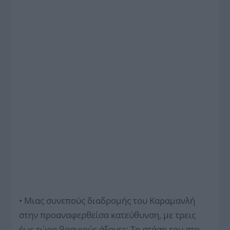
• Μιας συνεπούς διαδρομής του Καραμανλή
στην προαναφερθείσα κατεύθυνση, με τρεις
έως τώρα βασικούς άξονες: Τη στάση του στο