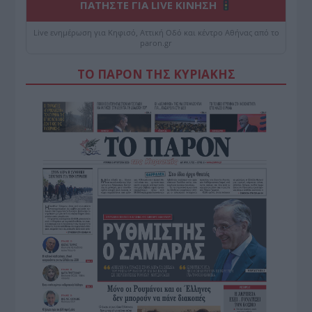
ΠΑΤΗΣΤΕ ΓΙΑ LIVE ΚΙΝΗΣΗ
Live ενημέρωση για Κηφισό, Αττική Οδό και κέντρο Αθήνας από το
paron.gr
ΤΟ ΠΑΡΟΝ ΤΗΣ ΚΥΡΙΑΚΗΣ