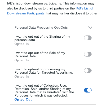
IAB’s list of downstream participants. This information may
also be disclosed by us to third parties on the
IAB’s List of
Downstream Participants
that may further disclose it to other
third parties.
Please note that this website/app uses one or more Google
Personal Data Processing Opt Outs
services and may gather and store information including but
not limited to your visit or usage behaviour. You may click to
I want to opt-out of the Sharing of my
personal data.
grant or deny consent to Google and its third-party tags to
Opted In
use your data for below specified purposes in below Google
consent section.
I want to opt-out of the Sale of my
Η ΣΤΗΛΗ ΜΑΣ
Personal Data.
Opted In
I want to opt-out of processing my
Personal Data for Targeted Advertising.
Opted In
I want to opt-out of Collection, Use,
Retention, Sale, and/or Sharing of my
Personal Data that Is Unrelated with the
Purposes for which it was collected.
Opted Out