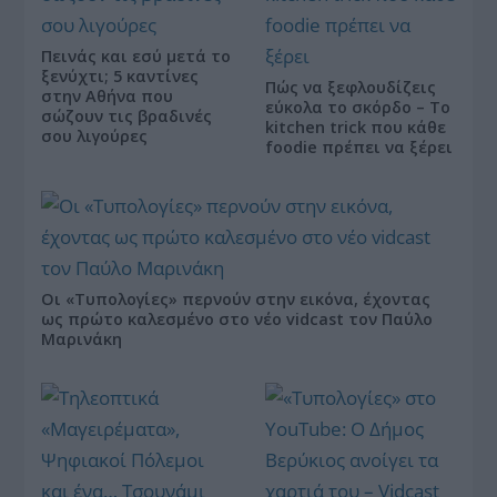
Πεινάς και εσύ μετά το
ξενύχτι; 5 καντίνες
Πώς να ξεφλουδίζεις
στην Αθήνα που
εύκολα το σκόρδο – Το
σώζουν τις βραδινές
kitchen trick που κάθε
σου λιγούρες
foodie πρέπει να ξέρει
Οι «Τυπολογίες» περνούν στην εικόνα, έχοντας
ως πρώτο καλεσμένο στο νέο vidcast τον Παύλο
Μαρινάκη