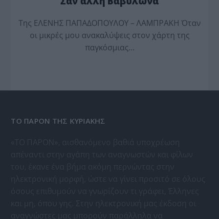
Σαν άλλη Βαβυλώνα
Της ΕΛΕΝΗΣ ΠΑΠΑΔΟΠΟΥΛΟΥ – ΛΑΜΠΡΑΚΗ Όταν
οι μικρές μου ανακαλύψεις στον χάρτη της
παγκόσμιας…
ΤΟ ΠΑΡΟΝ ΤΗΣ ΚΥΡΙΑΚΗΣ
«ΤΟ ΠΑΡΟΝ», αισθανόμενο βαθιά υποχρέωση
απέναντι στην αγάπη των αναγνωστών και φίλων
του, έκανε ένα βήμα ακόμη περνώντας στην
ηλεκτρονική μορφή, ώστε να γίνει προσιτό σε όλους
όσους επιθυμούν να γνωρίζουν τι γράφει, Έλληνες
και μη, όπου γης. Στην ηλεκτρονική μας έκδοση οι
αναγνώστες μας μπορούν παράλληλα να