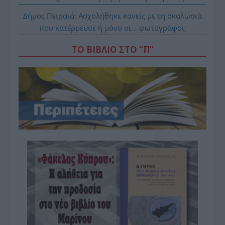
Δήμος Πειραιά: Ασχολήθηκε κανείς με τη σκαλωσιά
που κατέρρευσε ή μόνο οι… φωτογράφοι;
ΤΟ ΒΙΒΛΙΟ ΣΤΟ “Π”