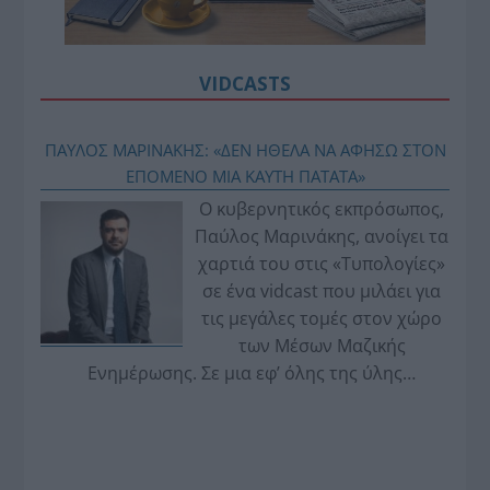
VIDCASTS
ΠΑΥΛΟΣ ΜΑΡΙΝΑΚΗΣ: «ΔΕΝ ΗΘΕΛΑ ΝΑ ΑΦΗΣΩ ΣΤΟΝ
ΕΠΟΜΕΝΟ ΜΙΑ ΚΑΥΤΗ ΠΑΤΑΤΑ»
Ο κυβερνητικός εκπρόσωπος,
Παύλος Μαρινάκης, ανοίγει τα
χαρτιά του στις «Τυπολογίες»
σε ένα vidcast που μιλάει για
τις μεγάλες τομές στον χώρο
των Μέσων Μαζικής
Ενημέρωσης. Σε μια εφ’ όλης της ύλης
συνέντευξη στον Βασίλη Κουφόπουλο, αναλύει
το χρονοδιάγραμμα για τις περιφερειακές και
ραδιοφωνικές άδειες, το πακέτο στήριξης των 80
εκατομμυρίων ευρώ για τον Τύπο, αλλά και την