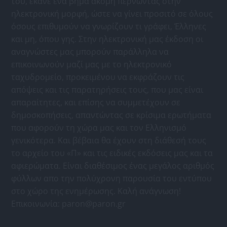
του, έκανε ένα βήμα ακόμη περνώντας στην
ηλεκτρονική μορφή, ώστε να γίνει προσιτό σε όλους
όσους επιθυμούν να γνωρίζουν τι γράφει, Έλληνες
και μη, όπου γης. Στην ηλεκτρονική μας έκδοση οι
αναγνώστες μας μπορούν παράλληλα να
επικοινωνούν μαζί μας με το ηλεκτρονικό
ταχυδρομείο, προκειμένου να εκφράζουν τις
απόψεις και τις παρατηρήσεις τους, που μας είναι
απαραίτητες, και επίσης να συμμετέχουν σε
δημοσκοπήσεις, απαντώντας σε κρίσιμα ερωτήματα
που αφορούν τη χώρα μας και τον Ελληνισμό
γενικότερα. Και βέβαια θα έχουν στη διάθεσή τους
το αρχείο του «Π» και τις ειδικές εκδόσεις μας και τα
αφιερώματα. Είναι διαθέσιμος ένας μεγάλος αριθμός
φύλλων απο την πολύχρονη παρουσία του εντύπου
στο χώρο της ενημέρωσης. Καλή ανάγνωση!
Επικοινωνία:
paron@paron.gr