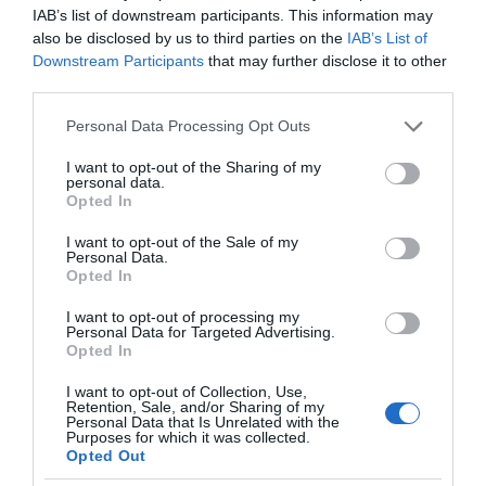
ΡΟΗ ΕΙΔΗΣΕΩΝ
IAB’s list of downstream participants. This information may
also be disclosed by us to third parties on the
IAB’s List of
Downstream Participants
that may further disclose it to other
Χρ. Τσιλώνης: Συνεχής αγώνας μέχρι τη δικαίωση
third parties.
Β. Ζωγράφος: Το ελληνικό ψηφιακό κράτος και η
Please note that this website/app uses one or more Google
Personal Data Processing Opt Outs
θεσμική ανεπάρκεια της πρόληψης των δασικών
services and may gather and store information including but
πυρκαγιών
not limited to your visit or usage behaviour. You may click to
I want to opt-out of the Sharing of my
personal data.
grant or deny consent to Google and its third-party tags to
Απ. Αποστόλου: Seyla Benhabib: «Η δημοκρατία
Opted In
use your data for below specified purposes in below Google
κρίνεται από τη δικαιοσύνη και όχι μόνο από τις
consent section.
I want to opt-out of the Sale of my
διαδικασίες»
Personal Data.
Opted In
Όλο και λιγοστεύουν τα παιδιά που γράφονται στην
I want to opt-out of processing my
Α΄ Δημοτικού
Personal Data for Targeted Advertising.
Opted In
Η Ελληνική Ολυμπιακή Επιτροπή ξεκινά τον
καθαρισμό των μαρμάρων του Παναθηναϊκού
I want to opt-out of Collection, Use,
Retention, Sale, and/or Sharing of my
Σταδίου
Personal Data that Is Unrelated with the
Purposes for which it was collected.
Μ. Βακόνδιος: H σημασία του οικονομικού
Opted Out
αλφαβητισμού των νέων