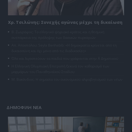
Χρ. Τσιλώνης: Συνεχής αγώνας μέχρι τη δικαίωση
Β. Ζωγράφος: Το ελληνικό ψηφιακό κράτος και η θεσμική
ανεπάρκεια της πρόληψης των δασικών πυρκαγιών
Απ. Αποστόλου: Seyla Benhabib: «Η δημοκρατία κρίνεται από τη
δικαιοσύνη και όχι μόνο από τις διαδικασίες»
Όλο και λιγοστεύουν τα παιδιά που γράφονται στην Α΄ Δημοτικού
Η Ελληνική Ολυμπιακή Επιτροπή ξεκινά τον καθαρισμό των
μαρμάρων του Παναθηναϊκού Σταδίου
Μ. Βακόνδιος: H σημασία του οικονομικού αλφαβητισμού των νέων
ΔΗΜΟΦΙΛΗ ΝΕΑ