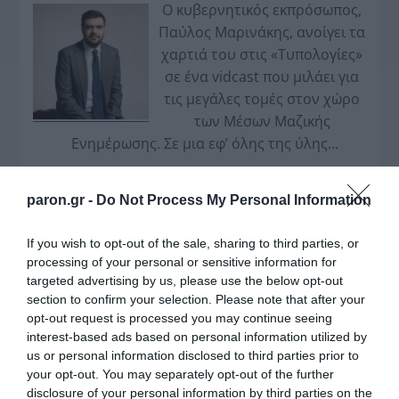
Ο κυβερνητικός εκπρόσωπος,
Παύλος Μαρινάκης, ανοίγει τα
χαρτιά του στις «Τυπολογίες»
σε ένα vidcast που μιλάει για
τις μεγάλες τομές στον χώρο
των Μέσων Μαζικής
Ενημέρωσης. Σε μια εφ’ όλης της ύλης
συνέντευξη στον Βασίλη Κουφόπουλο, αναλύει
το χρονοδιάγραμμα για τις περιφερειακές και
paron.gr -
Do Not Process My Personal Information
ραδιοφωνικές άδειες, το πακέτο στήριξης των 80
εκατομμυρίων ευρώ για τον Τύπο, αλλά και την
If you wish to opt-out of the sale, sharing to third parties, or
πρωτοβουλία για την άρση της ανωνυμίας στο
processing of your personal or sensitive information for
διαδίκτυο.
targeted advertising by us, please use the below opt-out
section to confirm your selection. Please note that after your
opt-out request is processed you may continue seeing
interest-based ads based on personal information utilized by
us or personal information disclosed to third parties prior to
your opt-out. You may separately opt-out of the further
disclosure of your personal information by third parties on the