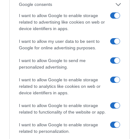
Google consents
I want to allow Google to enable storage
της Ζωής μας
related to advertising like cookies on web or
device identifiers in apps.
Οι άνθρωποι, οι αυθεντικές ιστορίες,
το ελληνικό καλοκαίρι και ένας
I want to allow my user data to be sent to
πολιτισμός που μας ενώνει κάθε μέρα.
Google for online advertising purposes.
ΌΣΑ ΧΡΕΙΆΖΕΣΑΙ
I want to allow Google to send me
ΓΙΑ ΤΟ ΚΑΛΟΚΑΊΡΙ ΣΟΥ →
personalized advertising.
I want to allow Google to enable storage
related to analytics like cookies on web or
ΡΟΗ ΕΙΔΗΣΕΩΝ
device identifiers in apps.
Ορθόδοξοι υπάρχουν και στα Βαλκάνια, κύριοι του
I want to allow Google to enable storage
ΥΠΕΞ!
related to functionality of the website or app.
Ψυχρολουσία στην Τούμπα: Ο ΠΑΟΚ πλήρωσε το
I want to allow Google to enable storage
«μπλακ άουτ» των 17 δευτερολέπτων και τρέχει για
related to personalization.
την ανατροπή στο Βέλγιο