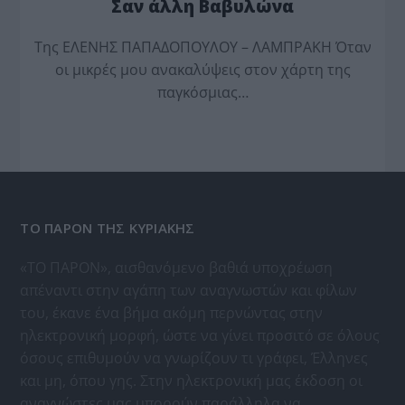
Σαν άλλη Βαβυλώνα
Της ΕΛΕΝΗΣ ΠΑΠΑΔΟΠΟΥΛΟΥ – ΛΑΜΠΡΑΚΗ Όταν
οι μικρές μου ανακαλύψεις στον χάρτη της
παγκόσμιας…
ΤΟ ΠΑΡΟΝ ΤΗΣ ΚΥΡΙΑΚΗΣ
«ΤΟ ΠΑΡΟΝ», αισθανόμενο βαθιά υποχρέωση
απέναντι στην αγάπη των αναγνωστών και φίλων
του, έκανε ένα βήμα ακόμη περνώντας στην
ηλεκτρονική μορφή, ώστε να γίνει προσιτό σε όλους
όσους επιθυμούν να γνωρίζουν τι γράφει, Έλληνες
και μη, όπου γης. Στην ηλεκτρονική μας έκδοση οι
αναγνώστες μας μπορούν παράλληλα να