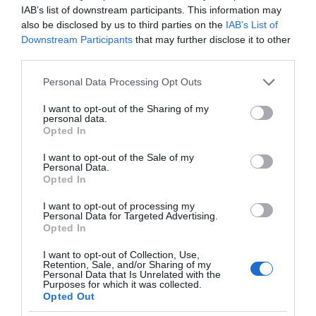
IAB’s list of downstream participants. This information may
also be disclosed by us to third parties on the
IAB’s List of
Downstream Participants
that may further disclose it to other
third parties.
Please note that this website/app uses one or more Google
Personal Data Processing Opt Outs
services and may gather and store information including but
Η ΣΤΗΛΗ ΜΑΣ
not limited to your visit or usage behaviour. You may click to
I want to opt-out of the Sharing of my
personal data.
grant or deny consent to Google and its third-party tags to
Opted In
use your data for below specified purposes in below Google
consent section.
I want to opt-out of the Sale of my
Personal Data.
Opted In
I want to opt-out of processing my
Personal Data for Targeted Advertising.
Opted In
I want to opt-out of Collection, Use,
Retention, Sale, and/or Sharing of my
Personal Data that Is Unrelated with the
Purposes for which it was collected.
Opted Out