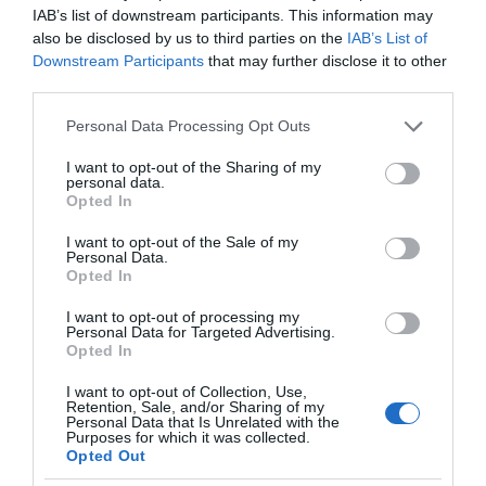
IAB’s list of downstream participants. This information may
also be disclosed by us to third parties on the
IAB’s List of
ΔΕΙΤΕ ΤΗΝ ΚΙΝΗΣΗ ΣΤΟΥΣ ΔΡΌΜΟΥΣ
Downstream Participants
that may further disclose it to other
third parties.
Κίνηση Τώρα: Live Χάρτης Αθήνας
Please note that this website/app uses one or more Google
Personal Data Processing Opt Outs
services and may gather and store information including but
not limited to your visit or usage behaviour. You may click to
I want to opt-out of the Sharing of my
personal data.
grant or deny consent to Google and its third-party tags to
Opted In
use your data for below specified purposes in below Google
consent section.
I want to opt-out of the Sale of my
Personal Data.
Opted In
I want to opt-out of processing my
Personal Data for Targeted Advertising.
Opted In
I want to opt-out of Collection, Use,
Retention, Sale, and/or Sharing of my
Personal Data that Is Unrelated with the
ΠΑΤΗΣΤΕ ΓΙΑ LIVE ΚΙΝΗΣΗ
Purposes for which it was collected.
Opted Out
Live ενημέρωση για Κηφισό, Αττική Οδό και κέντρο Αθήνας από το