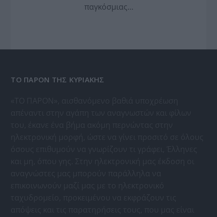
παγκόσμιας…
ΤΟ ΠΑΡΟΝ ΤΗΣ ΚΥΡΙΑΚΗΣ
«ΤΟ ΠΑΡΟΝ», αισθανόμενο βαθιά υποχρέωση
απέναντι στην αγάπη των αναγνωστών και φίλων
του, έκανε ένα βήμα ακόμη περνώντας στην
ηλεκτρονική μορφή, ώστε να γίνει προσιτό σε όλους
όσους επιθυμούν να γνωρίζουν τι γράφει, Έλληνες
και μη, όπου γης. Στην ηλεκτρονική μας έκδοση οι
αναγνώστες μας μπορούν παράλληλα να
επικοινωνούν μαζί μας με το ηλεκτρονικό
ταχυδρομείο, προκειμένου να εκφράζουν τις
απόψεις και τις παρατηρήσεις τους, που μας είναι