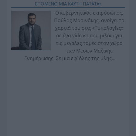
ΕΠΟΜΕΝΟ ΜΙΑ ΚΑΥΤΗ ΠΑΤΑΤΑ»
Ο κυβερνητικός εκπρόσωπος,
Παύλος Μαρινάκης, ανοίγει τα
χαρτιά του στις «Τυπολογίες»
σε ένα vidcast που μιλάει για
τις μεγάλες τομές στον χώρο
των Μέσων Μαζικής
Ενημέρωσης. Σε μια εφ’ όλης της ύλης
συνέντευξη στον Βασίλη Κουφόπουλο, αναλύει
το χρονοδιάγραμμα για τις περιφερειακές και
ραδιοφωνικές άδειες, το πακέτο στήριξης των 80
εκατομμυρίων ευρώ για τον Τύπο, αλλά και την
πρωτοβουλία για την άρση της ανωνυμίας στο
διαδίκτυο.