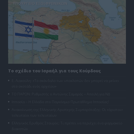
ΥΠΟΥΡΓΕΙΟ ΕΞΩ(ΦΡΕΝ)ΙΚΩΝ
Το σχέδιο του Ισραήλ για τους Κούρδους
Ε. Λιακούλη: «Το σκάνδαλο των υποκλοπών δεν μπορεί να μείνει
στο σκοτάδι ενός αρχείου»
ΤΟ ΠΑΡΟΝ: Ρυθμιστής ο Αντώνης Σαμαράς – Απειλή για ΝΔ
Ιππασία – Η Ελλάδα στο Παγκόσμιο Πρωτάθλημα Ιππασίας!
Ανακοίνωση της Ελληνικής Αριστερής Συμπαράταξης: Οι «άριστοι»
τελευταίοι των τελευταίων
Ελληνικός Ερυθρός Σταυρός: Τι πρέπει να περιέχει ένα φαρμακείο
διακοπών