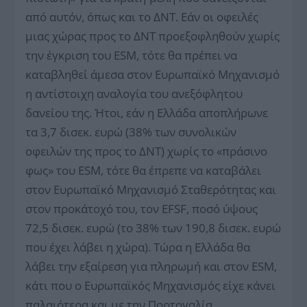
από αυτόν, όπως και το ΔΝΤ. Εάν οι οφειλές
μιας χώρας προς το ΔΝΤ προεξοφληθούν χωρίς
την έγκριση του ESM, τότε θα πρέπει να
καταβληθεί άμεσα στον Ευρωπαϊκό Μηχανισμό
η αντίστοιχη αναλογία του ανεξόφλητου
δανείου της. Ήτοι, εάν η Ελλάδα αποπλήρωνε
τα 3,7 δισεκ. ευρώ (38% των συνολικών
οφειλών της προς το ΔΝΤ) χωρίς το «πράσινο
φως» του ESM, τότε θα έπρεπε να καταβάλει
στον Ευρωπαϊκό Μηχανισμό Σταθερότητας και
στον προκάτοχό του, τον EFSF, ποσό ύψους
72,5 δισεκ. ευρώ (το 38% των 190,8 δισεκ. ευρώ
που έχει λάβει η χώρα). Τώρα η Ελλάδα θα
λάβει την εξαίρεση για πληρωμή και στον ESM,
κάτι που ο Ευρωπαϊκός Μηχανισμός είχε κάνει
παλαιότερα και με την Πορτογαλία.