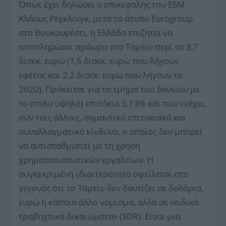
Όπως έχει δηλώσει ο επικεφαλής του ESM
Κλάους Ρέγκλινγκ, μετά το άτυπο Eurogroup
στο Βουκουρέστι, η Ελλάδα επιζητεί να
αποπληρώσει πρόωρα στο Ταμείο περί τα 3,7
δισεκ. ευρώ (1,5 δισεκ. ευρώ που λήγουν
εφέτος και 2,2 δισεκ. ευρώ που λήγουν το
2020). Πρόκειται για το τμήμα του δανείου με
το (πολύ υψηλό) επιτόκιο 5,13% και που ενέχει,
συν τοις άλλοις, σημαντικό επιτοκιακό και
συναλλαγματικό κίνδυνο, ο οποίος δεν μπορεί
να αντισταθμιστεί με τη χρήση
χρηματοπιστωτικών εργαλείων. Η
συγκεκριμένη ιδιαιτερότητα οφείλεται στο
γεγονός ότι το Ταμείο δεν δανείζει σε δολάρια,
ευρώ ή κάποιο άλλο νόμισμα, αλλά σε «ειδικά
τραβηχτικά δικαιώματα» (SDR). Είναι μια