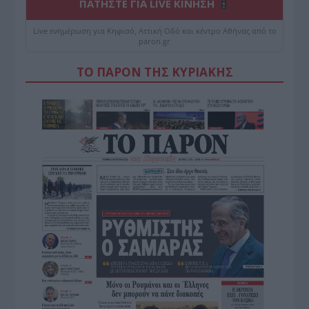
ΠΑΤΗΣΤΕ ΓΙΑ LIVE ΚΙΝΗΣΗ
Live ενημέρωση για Κηφισό, Αττική Οδό και κέντρο Αθήνας από το
paron.gr
ΤΟ ΠΑΡΟΝ ΤΗΣ ΚΥΡΙΑΚΗΣ