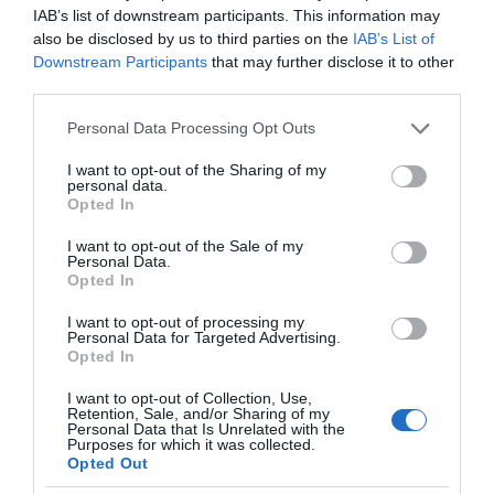
IAB’s list of downstream participants. This information may
also be disclosed by us to third parties on the
IAB’s List of
Downstream Participants
that may further disclose it to other
third parties.
Please note that this website/app uses one or more Google
Personal Data Processing Opt Outs
services and may gather and store information including but
not limited to your visit or usage behaviour. You may click to
I want to opt-out of the Sharing of my
personal data.
grant or deny consent to Google and its third-party tags to
Opted In
use your data for below specified purposes in below Google
consent section.
I want to opt-out of the Sale of my
Personal Data.
Opted In
I want to opt-out of processing my
Personal Data for Targeted Advertising.
Opted In
I want to opt-out of Collection, Use,
Retention, Sale, and/or Sharing of my
Personal Data that Is Unrelated with the
Purposes for which it was collected.
Opted Out
VIDCASTS