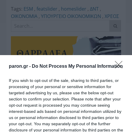
Tags:
ESM
,
featslider
,
homeslider
,
ΔΝΤ
,
ΟΙΚΟΝΟΜΙΑ
,
ΥΠΟΥΡΓΕΙΟ ΟΙΚΟΝΟΜΙΚΩΝ
,
ΧΡΕΟΣ
paron.gr -
Do Not Process My Personal Information
Η διαφθορά απειλεί και τη… ζωή μας
If you wish to opt-out of the sale, sharing to third parties, or
processing of your personal or sensitive information for
Έκπληκτη, η κοινή γνώμη παρακολουθεί τις
targeted advertising by us, please use the below opt-out
section to confirm your selection. Please note that after your
τελευταίες μέρες την αποκάλυψη της κο­μπίνας
opt-out request is processed you may continue seeing
με τα…
interest-based ads based on personal information utilized by
us or personal information disclosed to third parties prior to
your opt-out. You may separately opt-out of the further
disclosure of your personal information by third parties on the