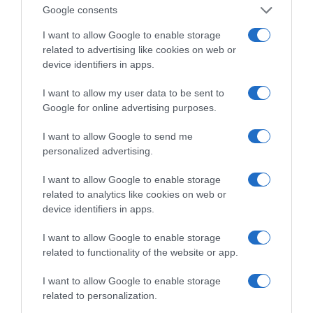
Google consents
ΠΑΥΛΟΣ ΜΑΡΙΝΑΚΗΣ: «ΔΕΝ ΗΘΕΛΑ ΝΑ ΑΦΗΣΩ ΣΤΟΝ
I want to allow Google to enable storage
ΕΠΟΜΕΝΟ ΜΙΑ ΚΑΥΤΗ ΠΑΤΑΤΑ»
related to advertising like cookies on web or
device identifiers in apps.
Ο κυβερνητικός εκπρόσωπος,
Παύλος Μαρινάκης, ανοίγει τα
I want to allow my user data to be sent to
χαρτιά του στις «Τυπολογίες»
Google for online advertising purposes.
σε ένα vidcast που μιλάει για
I want to allow Google to send me
τις μεγάλες τομές στον χώρο
personalized advertising.
των Μέσων Μαζικής
Ενημέρωσης. Σε μια εφ’ όλης της ύλης
I want to allow Google to enable storage
συνέντευξη στον Βασίλη Κουφόπουλο, αναλύει
related to analytics like cookies on web or
το χρονοδιάγραμμα για τις περιφερειακές και
device identifiers in apps.
ραδιοφωνικές άδειες, το πακέτο στήριξης των 80
I want to allow Google to enable storage
εκατομμυρίων ευρώ για τον Τύπο, αλλά και την
related to functionality of the website or app.
πρωτοβουλία για την άρση της ανωνυμίας στο
διαδίκτυο.
I want to allow Google to enable storage
related to personalization.