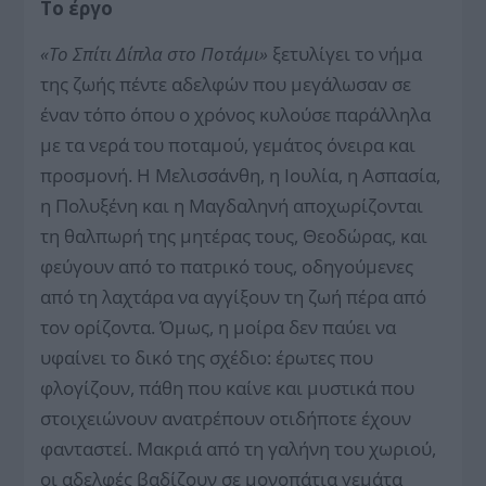
Το έργο
«Το Σπίτι Δίπλα στο Ποτάμι»
ξετυλίγει το νήμα
της ζωής πέντε αδελφών που μεγάλωσαν σε
έναν τόπο όπου ο χρόνος κυλούσε παράλληλα
με τα νερά του ποταμού, γεμάτος όνειρα και
προσμονή. Η Μελισσάνθη, η Ιουλία, η Ασπασία,
η Πολυξένη και η Μαγδαληνή αποχωρίζονται
τη θαλπωρή της μητέρας τους, Θεοδώρας, και
φεύγουν από το πατρικό τους, οδηγούμενες
από τη λαχτάρα να αγγίξουν τη ζωή πέρα από
τον ορίζοντα. Όμως, η μοίρα δεν παύει να
υφαίνει το δικό της σχέδιο: έρωτες που
φλογίζουν, πάθη που καίνε και μυστικά που
στοιχειώνουν ανατρέπουν οτιδήποτε έχουν
φανταστεί. Μακριά από τη γαλήνη του χωριού,
οι αδελφές βαδίζουν σε μονοπάτια γεμάτα