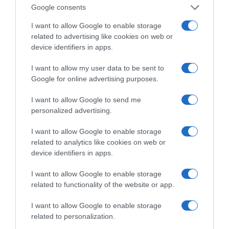
Google consents
VIDCASTS
I want to allow Google to enable storage
related to advertising like cookies on web or
device identifiers in apps.
ΠΑΥΛΟΣ ΜΑΡΙΝΑΚΗΣ: «ΔΕΝ ΗΘΕΛΑ ΝΑ ΑΦΗΣΩ ΣΤΟΝ
I want to allow my user data to be sent to
ΕΠΟΜΕΝΟ ΜΙΑ ΚΑΥΤΗ ΠΑΤΑΤΑ»
Google for online advertising purposes.
Ο κυβερνητικός εκπρόσωπος,
Παύλος Μαρινάκης, ανοίγει τα
I want to allow Google to send me
χαρτιά του στις «Τυπολογίες»
personalized advertising.
σε ένα vidcast που μιλάει για
I want to allow Google to enable storage
τις μεγάλες τομές στον χώρο
related to analytics like cookies on web or
των Μέσων Μαζικής
device identifiers in apps.
Ενημέρωσης. Σε μια εφ’ όλης της ύλης
συνέντευξη στον Βασίλη Κουφόπουλο, αναλύει
I want to allow Google to enable storage
related to functionality of the website or app.
το χρονοδιάγραμμα για τις περιφερειακές και
ραδιοφωνικές άδειες, το πακέτο στήριξης των 80
I want to allow Google to enable storage
εκατομμυρίων ευρώ για τον Τύπο, αλλά και την
related to personalization.
πρωτοβουλία για την άρση της ανωνυμίας στο