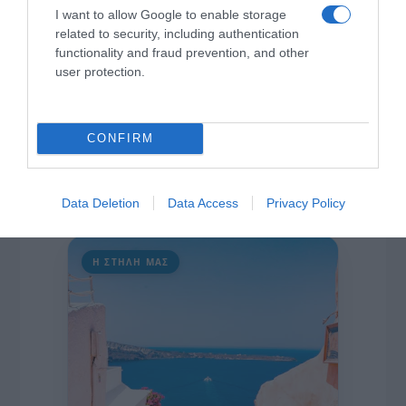
I want to allow Google to enable storage
διαδίκτυο.
related to security, including authentication
functionality and fraud prevention, and other
user protection.
CONFIRM
Data Deletion
Data Access
Privacy Policy
Η ΣΤΗΛΗ ΜΑΣ