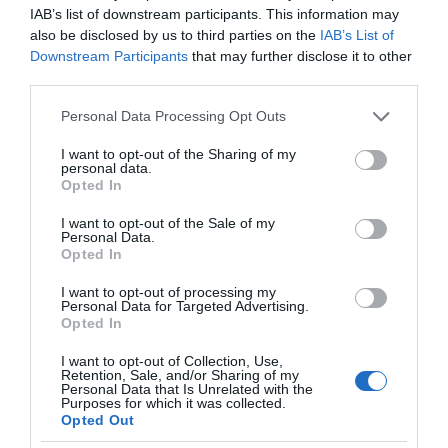
IAB’s list of downstream participants. This information may
also be disclosed by us to third parties on the
IAB’s List of
Downstream Participants
that may further disclose it to other
third parties.
Please note that this website/app uses one or more Google
Personal Data Processing Opt Outs
services and may gather and store information including but
not limited to your visit or usage behaviour. You may click to
I want to opt-out of the Sharing of my
personal data.
grant or deny consent to Google and its third-party tags to
Opted In
use your data for below specified purposes in below Google
consent section.
I want to opt-out of the Sale of my
Personal Data.
Opted In
I want to opt-out of processing my
Personal Data for Targeted Advertising.
Opted In
I want to opt-out of Collection, Use,
Retention, Sale, and/or Sharing of my
Personal Data that Is Unrelated with the
Purposes for which it was collected.
Opted Out