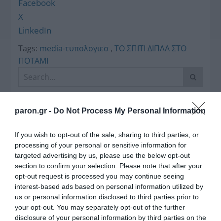
Facebook
X
LinkedIn
Tags:
media-τυπολογιεσ
,
ΤΟ ΣΠΙΤΙ ΔΙΠΛΑ ΣΤΟ
ΠΟΤΑΜΙ
paron.gr -
Do Not Process My Personal Information
If you wish to opt-out of the sale, sharing to third parties, or
processing of your personal or sensitive information for
targeted advertising by us, please use the below opt-out
Η διαφθορά απειλεί και τη… ζωή μας
section to confirm your selection. Please note that after your
opt-out request is processed you may continue seeing
interest-based ads based on personal information utilized by
Έκπληκτη, η κοινή γνώμη παρακολουθεί τις
us or personal information disclosed to third parties prior to
τελευταίες μέρες την αποκάλυψη της κο­μπίνας
your opt-out. You may separately opt-out of the further
με τα…
disclosure of your personal information by third parties on the