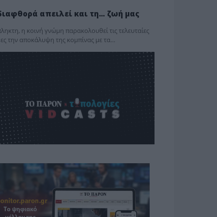
διαφθορά απειλεί και τη… ζωή μας
ληκτη, η κοινή γνώμη παρακολουθεί τις τελευταίες
ες την αποκάλυψη της κο­μπίνας με τα…