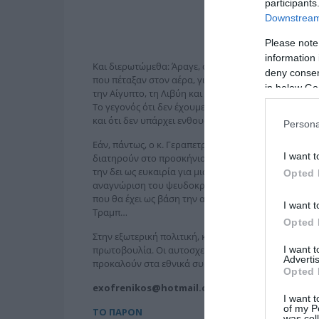
participants
Downstream 
Please note
information 
Και διερωτώμεθα: Άραγε, ο πρωθυπουργός και ο υπ
deny consent
που πέταξαν στον αέρα, για συ­γκρότηση Φόρουμ Ανα
in below Go
την Αίγυπτο, τη Λιβύη και την Κύπρο; Έχει υπάρξει
Το γεγονός ότι δεν έχουμε δει καμία αντίδραση ακό
και ότι δεν υπάρχει ενθουσιασμός για την ιδέα.
Persona
Εάν, πάντως, ο κ. Γεραπετρίτης και οι ομόλογοί του
I want t
διατηρούν στο προσκήνιο, ας προσέξουν, γιατί μπορε
την δει ως ευκαιρία για μια «λύση» στα ελληνοτουρκ
Opted 
αναγνώριση του ψευδοκράτους, ώστε να μη… ναυαγή
που θα έχει ως βάση την αντίληψη περί δίκαιης εμπ
I want t
Τραμπ…
Opted 
Στην εξωτερική πολιτική, και ειδικά στα ελληνοτουρ
I want 
πρωτοβουλία. Οι αυτοσχεδιασμοί, η αλαζονική στάσ
Advertis
προκαλούν στα εθνικά συμφέροντα.
Opted 
exofrenikos@hotmail.com
I want t
of my P
ΤΟ ΠΑΡΟΝ
was col