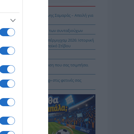
Η ΕΙΔΗΣΕΩΝ
ΠΑΡΟΝ: Ρυθμιστής ο Αντώνης Σαμαράς – Απειλή για
βληματίζει το κύμα φυγής των συνταξιούχων
ίστροφη μέτρηση για το Μπέρμιγχαμ 2026: Ιστορική
ηνική παρουσία στο Ευρωπαϊκό Στίβου
αυτιλία εκπέμπει «SOS»
πρέπει να κάνετε σε περίπτωση που σας τσιμπήσει
β μέδουσα
 να κάνετε «smart spending» στις φετινές σας
ακοπές