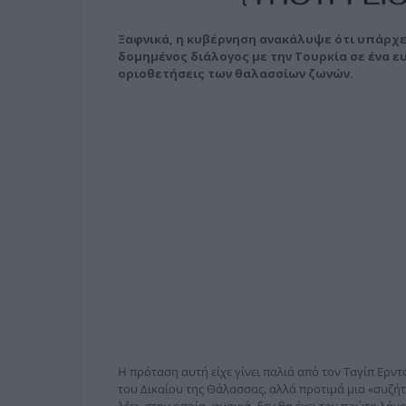
Ξαφνικά, η κυβέρνηση ανακάλυψε ότι υπάρχε
δομημένος διάλογος με την Τουρκία σε ένα ε
οριοθετήσεις των θαλασσίων ζωνών.
Η πρόταση αυτή είχε γίνει παλιά από τον Ταγίπ Ερντο
του Δικαίου της Θάλασσας, αλλά προτιμά μια «συζή
λέει, στην οποία, φυσικά, δεν θα έχει τον πρώτο λόγ