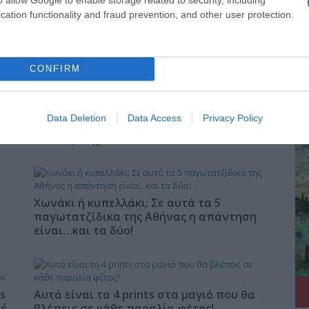
cation functionality and fraud prevention, and other user protection.
CONFIRM
ΔΕ
Data Deletion
Data Access
Privacy Policy
Προβληματίζει το κύμα φυγής των
συνταξιούχων
Χωνάκι ή κυπελλάκι; Σε αυτά τα 5
παγωτατζίδικα της Αθήνας η απάντηση
είναι…και τα δύο!
s
Αυτά είναι τα 4 prints στα μαγιό που θα
φέ
βλέπεις σε κάθε παραλία φέτος!