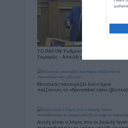
authenti
ΤΟ ΠΑΡΟΝ: Ρυθμιστής ο Αντώνης
Σαμαράς – Απειλή για ΝΔ
Μουσικός νανουρίζει λιοντάρια
παίζοντας το «November rain» (βίντεο)
Αυτός είναι ο λόγος που οι beauty lover
αντικαθιστούν το μαύρο μολύβι με κα