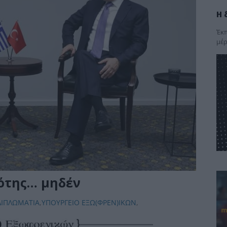
Η 
Έκπ
μέρ
ότης… μηδέν
ΔΙΠΛΩΜΑΤΙΑ
,
ΥΠΟΥΡΓΕΙΟ ΕΞΩ(ΦΡΕΝ)ΙΚΩΝ
,