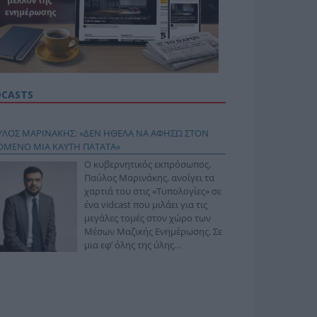
DCASTS
ΥΛΟΣ ΜΑΡΙΝΑΚΗΣ: «ΔΕΝ ΗΘΕΛΑ ΝΑ ΑΦΗΣΩ ΣΤΟΝ
ΟΜΕΝΟ ΜΙΑ ΚΑΥΤΗ ΠΑΤΑΤΑ»
Ο κυβερνητικός εκπρόσωπος,
Παύλος Μαρινάκης, ανοίγει τα
χαρτιά του στις «Τυπολογίες» σε
ένα vidcast που μιλάει για τις
μεγάλες τομές στον χώρο των
Μέσων Μαζικής Ενημέρωσης. Σε
μια εφ’ όλης της ύλης
συνέντευξη στον Βασίλη
φόπουλο, αναλύει το χρονοδιάγραμμα για τις
ιφερειακές και ραδιοφωνικές άδειες, το πακέτο
ριξης των 80 εκατομμυρίων ευρώ για τον Τύπο, αλλά
 την πρωτοβουλία για την άρση της ανωνυμίας στο