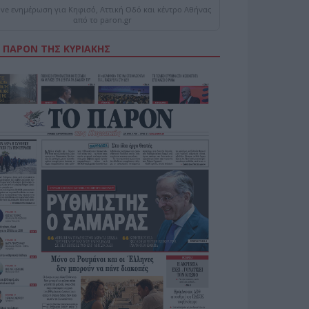
ive ενημέρωση για Κηφισό, Αττική Οδό και κέντρο Αθήνας
από το paron.gr
 ΠΑΡΟΝ ΤΗΣ ΚΥΡΙΑΚΗΣ