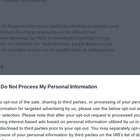
δια
ε τις διερευνητικές επαφές επειδή δεν αποδίδουν, ωστόσο, μετά
πίστωνε ότι υπήρχε «ευκαιρία» για την επίλυση των
που προφανώς δεν θέλει να παραδεχθεί δημοσίως ότι έχει
ική» την πρόταση του Ταγίπ Ερντογάν για ένα Φόρουμ ή μία
θα αναλάβει να κάνει και τις οριοθετήσεις. Ας σοβαρευτούν
ιο
-
Do Not Process My Personal Information
to opt-out of the sale, sharing to third parties, or processing of your per
formation for targeted advertising by us, please use the below opt-out s
r selection. Please note that after your opt-out request is processed y
eing interest-based ads based on personal information utilized by us or
disclosed to third parties prior to your opt-out. You may separately opt-
losure of your personal information by third parties on the IAB’s list of