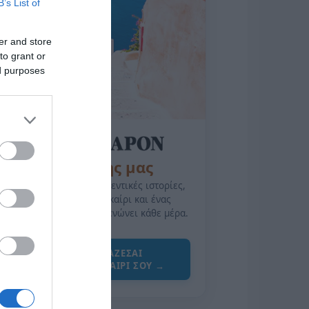
B’s List of
er and store
to grant or
ed purposes
της Ζωής μας
Οι άνθρωποι, οι αυθεντικές ιστορίες,
το ελληνικό καλοκαίρι και ένας
πολιτισμός που μας ενώνει κάθε μέρα.
ΌΣΑ ΧΡΕΙΆΖΕΣΑΙ
ΓΙΑ ΤΟ ΚΑΛΟΚΑΊΡΙ ΣΟΥ →