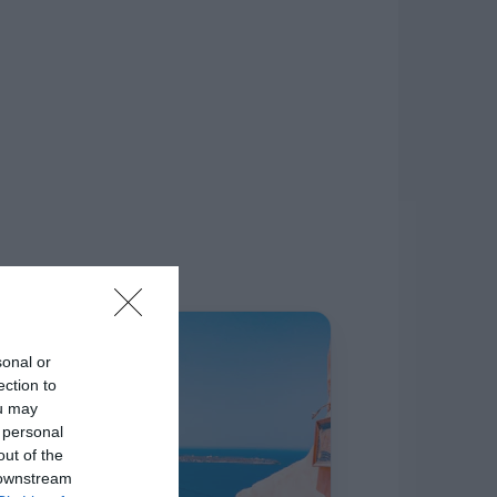
δίκτυο.
Η ΣΤΗΛΗ ΜΑΣ
sonal or
ection to
ou may
 personal
out of the
 downstream