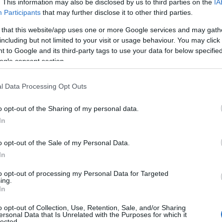
. This information may also be disclosed by us to third parties on the
IA
Participants
that may further disclose it to other third parties.
 that this website/app uses one or more Google services and may gath
including but not limited to your visit or usage behaviour. You may click 
ουργός Εξωτερικών έχουν επεξεργαστεί σοβαρά την πρόταση
 to Google and its third-party tags to use your data for below specifi
τολικής Μεσογείου από πέντε χώρες, την Ελλάδα, την Τουρκία,
ogle consent section.
 στοιχειώδης συνεννόηση με τη Λευκωσία για αυτήν την πρόταση;
μη από τη Λευκωσία μάλλον δείχνει ότι αγνοεί την πρόταση αυτή
l Data Processing Opt Outs
 επιμένουν να «ζυμώνουν» αυτήν την πρόταση και να τη
o opt-out of the Sharing of my personal data.
ί να θελήσει να εμπλακεί και η αμερικανική πλευρά, η οποία θα
ικά, έστω και αν αυτό οδηγήσει αρχικά σε μια άτυπη
In
σει το Φόρουμ, και αμέσως μετά σε μια υποχρεωτική λύση,
ορικής μοιρασιάς, από την οποία διακατέχεται ο Προέδρος
o opt-out of the Sale of my Personal Data.
In
κικά, απαιτείται σοβαρός σχεδιασμός για κάθε κίνηση και κάθε
to opt-out of processing my Personal Data for Targeted
η και ο ξερολισμός δεν οδηγούν πουθενά και μάλλον ζημιά
ing.
In
o opt-out of Collection, Use, Retention, Sale, and/or Sharing
ersonal Data that Is Unrelated with the Purposes for which it
lected.