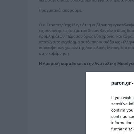
Πραγματικά, απορούμε.
Ο κ. Γεραπετρίτης έλεγε ότι η κυβέρνηση εγκατέλειψ
τις συναντήσεις του με τον Χακάν Φιντάν ο ίδιος δια
προβλημάτων. Πέρασαν όμως δύο χρόνια, και τώρα, 
αποτύχει το εγχείρημα αυτό, παρουσιάζει ως «ελλην
Διάσκεψη των χωρών της Ανατολικής Μεσογείου που 
στην κυβέρνηση.
Η Αμερική καραδοκεί στην Ανατολική Μεσόγε
paron.gr 
If you wish 
sensitive in
confirm you
continue se
information 
further disc