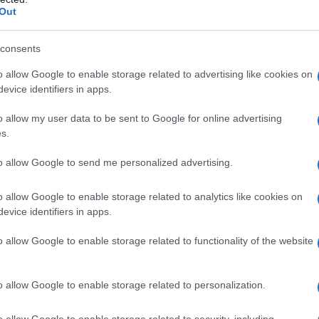
ΡΟ
Out
ΤΟ 
consents
ΝΔ
Προ
o allow Google to enable storage related to advertising like cookies on
evice identifiers in apps.
Αντ
ελλ
o allow my user data to be sent to Google for online advertising
Η Ν
s.
Τι 
to allow Google to send me personalized advertising.
μω
Πώς
o allow Google to enable storage related to analytics like cookies on
δι
evice identifiers in apps.
o allow Google to enable storage related to functionality of the website
ενικών” ΕΔΩ
o allow Google to enable storage related to personalization.
o allow Google to enable storage related to security, including