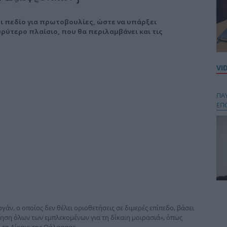
ι πεδίο για πρωτοβουλίες, ώστε να υπάρξει
υρύτερο πλαίσιο, που θα περιλαμβάνει και τις
VI
ΠΑ
ΕΠ
Κου
περ
γάν, ο οποίος δεν θέλει οριοθετήσεις σε διμερές επίπεδο, βάσει
στή
τηση όλων των εμπλεκομένων για τη δίκαιη μοιρασιά», όπως
και
ο το Δίκαιο της Θάλασσας.