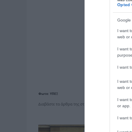
Opted 
Google 
I want t
web or d
I want t
purpose
I want 
I want t
web or d
Φωτο: ΥΠΕΞ
I want t
Διαβάστε τα άρθρα της στήλης
“ΥΠΟΥΡΓΕΙΟ Εξωφρ
or app.
I want t
I want t