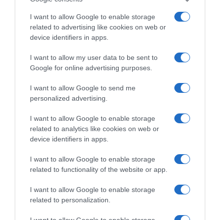
LIVE: Η Θεία Λειτουργία της Μεταμορφώσεως του
I want to allow Google to enable storage
Σωτήρος
related to advertising like cookies on web or
device identifiers in apps.
Ο καιρός των επομένων ημερών: Κανονικός
Αύγουστος με δυνατούς βοριάδες και σταδιακή
I want to allow my user data to be sent to
άνοδο της θερμοκρασίας
Google for online advertising purposes.
Ουδεμία ενημέρωση για τις συνομιλίες με τη Λιβύη
I want to allow Google to send me
personalized advertising.
ΤΟ ΒΙΒΛΙΟ ΣΤΟ “Π”
I want to allow Google to enable storage
related to analytics like cookies on web or
device identifiers in apps.
I want to allow Google to enable storage
related to functionality of the website or app.
I want to allow Google to enable storage
related to personalization.
I want to allow Google to enable storage