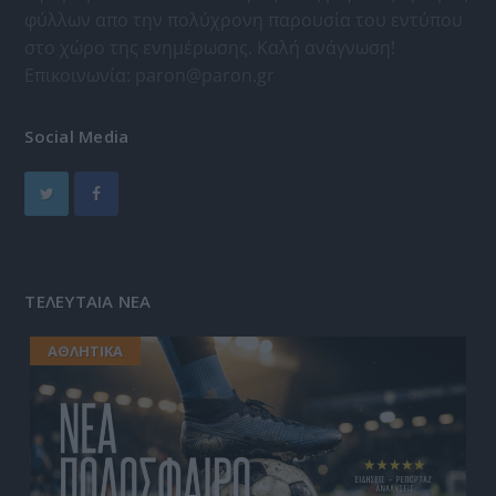
φύλλων απο την πολύχρονη παρουσία του εντύπου
στο χώρο της ενημέρωσης. Καλή ανάγνωση!
Επικοινωνία:
paron@paron.gr
Social Media
ΤΕΛΕΥΤΑΙΑ ΝΕΑ
ΑΘΛΗΤΙΚΑ