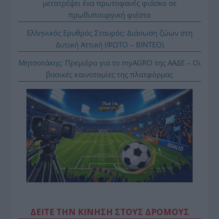
μετατρέψει ένα πρωτοφανές φιάσκο σε
πρωθυπουργική φιέστα
Ελληνικός Ερυθρός Σταυρός: Διάσωση ζώων στη
Δυτική Αττική (ΦΩΤΟ – ΒΙΝΤΕΟ)
Μητσοτάκης: Πρεμιέρα για το myAGRO της ΑΑΔΕ – Οι
βασικές καινοτομίες της πλατφόρμας
ΔΕΙΤΕ ΤΗΝ ΚΙΝΗΣΗ ΣΤΟΥΣ ΔΡΌΜΟΥΣ