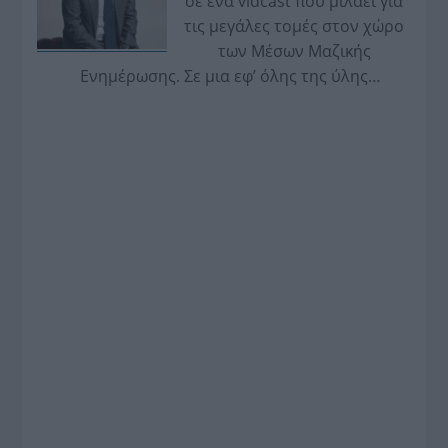
σε ένα vidcast που μιλάει για
τις μεγάλες τομές στον χώρο
των Μέσων Μαζικής
Ενημέρωσης. Σε μια εφ’ όλης της ύλης
συνέντευξη στον Βασίλη Κουφόπουλο, αναλύει
το χρονοδιάγραμμα για τις περιφερειακές και
ραδιοφωνικές άδειες, το πακέτο στήριξης των 80
εκατομμυρίων ευρώ για τον Τύπο, αλλά και την
πρωτοβουλία για την άρση της ανωνυμίας στο
διαδίκτυο.