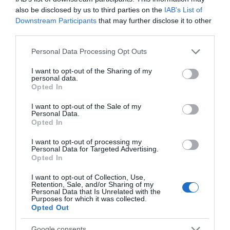
also be disclosed by us to third parties on the
IAB’s List of
Downstream Participants
that may further disclose it to other
third parties.
Please note that this website/app uses one or more Google
Personal Data Processing Opt Outs
services and may gather and store information including but
not limited to your visit or usage behaviour. You may click to
I want to opt-out of the Sharing of my
personal data.
grant or deny consent to Google and its third-party tags to
Opted In
use your data for below specified purposes in below Google
consent section.
I want to opt-out of the Sale of my
Personal Data.
Opted In
I want to opt-out of processing my
ΔΙΑΒΑΣΤΕ ΚΑΙ ΤΑ ΠΑΡΑΚΑΤΩ
Personal Data for Targeted Advertising.
Opted In
Τίτλοι τέλους
I want to opt-out of Collection, Use,
Retention, Sale, and/or Sharing of my
Μεταμόρφωση του Σωτήρος: Τα έθιμα, ο
Personal Data that Is Unrelated with the
Purposes for which it was collected.
συμβολισμός και η αλλαγή του καιρού
Opted Out
Κάποιοι εντός ΕΛΑΣ εκθέτουν τον Τσίπρα
Google consents