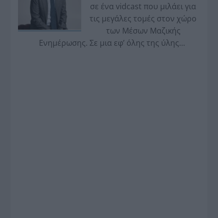
σε ένα vidcast που μιλάει για
τις μεγάλες τομές στον χώρο
των Μέσων Μαζικής
Ενημέρωσης. Σε μια εφ’ όλης της ύλης
συνέντευξη στον Βασίλη Κουφόπουλο, αναλύει
το χρονοδιάγραμμα για τις περιφερειακές και
ραδιοφωνικές άδειες, το πακέτο στήριξης των 80
εκατομμυρίων ευρώ για τον Τύπο, αλλά και την
πρωτοβουλία για την άρση της ανωνυμίας στο
διαδίκτυο.