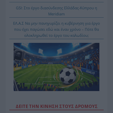
GSI: Στο έργο διασύνδεσης Ελλάδας-Κύπρου η
Meridiam
ΕΛ.Α.Σ Να μην πανηγυρίζει η κυβέρνηση για έργο
που έχει παγώσει εδώ και έναν χρόνο – Πότε θα
ολοκληρωθεί το έργο του καλωδίου;
ΔΕΙΤΕ ΤΗΝ ΚΙΝΗΣΗ ΣΤΟΥΣ ΔΡΌΜΟΥΣ