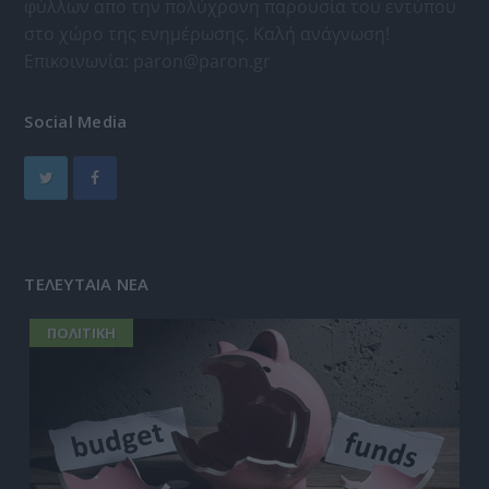
φύλλων απο την πολύχρονη παρουσία του εντύπου
στο χώρο της ενημέρωσης. Καλή ανάγνωση!
Επικοινωνία:
paron@paron.gr
Social Media
ΤΕΛΕΥΤΑΙΑ ΝΕΑ
ΠΟΛΙΤΙΚΗ