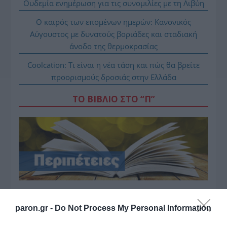
Ουδεμία ενημέρωση για τις συνομιλίες με τη Λιβύη
Ο καιρός των επομένων ημερών: Κανονικός
Αύγουστος με δυνατούς βοριάδες και σταδιακή
άνοδο της θερμοκρασίας
Coolcation: Τι είναι η νέα τάση και πώς θα βρείτε
προορισμούς δροσιάς στην Ελλάδα
ΤΟ ΒΙΒΛΙΟ ΣΤΟ “Π”
paron.gr -
Do Not Process My Personal Information