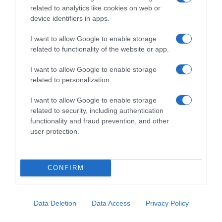
related to analytics like cookies on web or
device identifiers in apps.
I want to allow Google to enable storage
related to functionality of the website or app.
I want to allow Google to enable storage
related to personalization.
I want to allow Google to enable storage
related to security, including authentication
functionality and fraud prevention, and other
user protection.
*ΤΑ ΆΝΘΗ ΤΟΥ ΚΑΚΟΎ*
Ο Μητσοτάκης κάνει σχέδια για την
CONFIRM
Ελλάδα του 2030, ο Ανδρουλάκης για
εκείνη του 2035, ώρα είναι να βγει κι
Data Deletion
Data Access
Privacy Policy
ο Βελόπουλος…