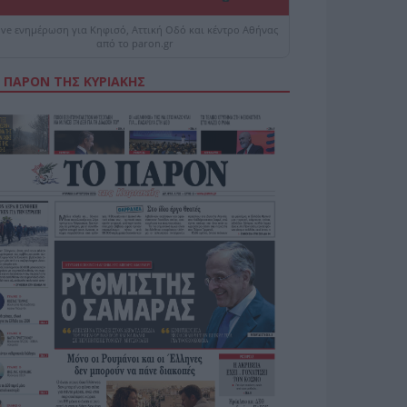
ive ενημέρωση για Κηφισό, Αττική Οδό και κέντρο Αθήνας
από το paron.gr
 ΠΑΡΟΝ ΤΗΣ ΚΥΡΙΑΚΗΣ