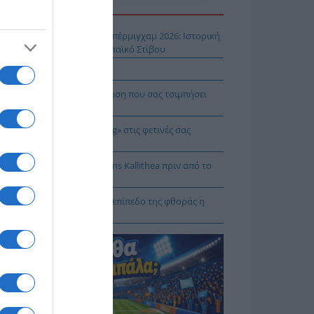
Η ΕΙΔΗΣΕΩΝ
ίστροφη μέτρηση για το Μπέρμιγχαμ 2026: Ιστορική
ηνική παρουσία στο Ευρωπαϊκό Στίβου
αυτιλία εκπέμπει «SOS»
πρέπει να κάνετε σε περίπτωση που σας τσιμπήσει
β μέδουσα
 να κάνετε «smart spending» στις φετινές σας
ακοπές
: Πρόβα τζενεράλε με Athens Kallithea πριν από το
per Cup
Ταλαμάγκας: Στο κεκλιμένο επίπεδο της φθοράς η
βέρνηση Μητσοτάκη