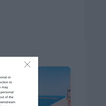
δίκτυο.
Η ΣΤΗΛΗ ΜΑΣ
sonal or
ection to
ou may
 personal
out of the
 downstream