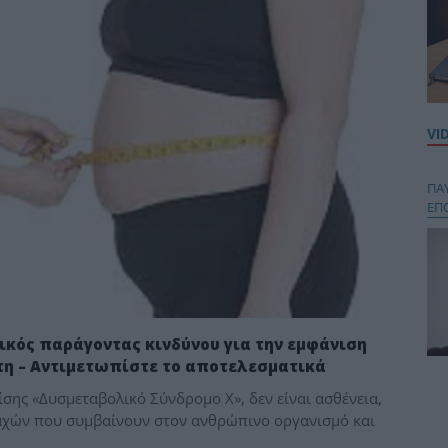
VI
ΠΑ
ΕΠ
ικός παράγοντας κινδύνου για την εμφάνιση
τη – Αντιμετωπίστε το αποτελεσματικά
Κου
σης «Δυσμεταβολικό Σύνδρομο Χ», δεν είναι ασθένεια,
περ
αχών που συμβαίνουν στον ανθρώπινο οργανισμό και
στή
και