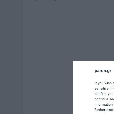
paron.gr 
If you wish 
sensitive in
confirm you
continue se
information 
further disc