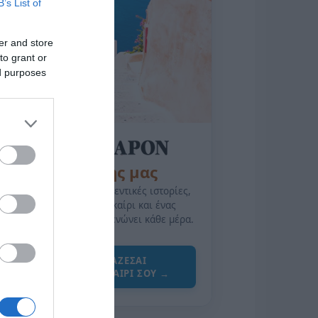
B’s List of
er and store
to grant or
ed purposes
της Ζωής μας
Οι άνθρωποι, οι αυθεντικές ιστορίες,
το ελληνικό καλοκαίρι και ένας
πολιτισμός που μας ενώνει κάθε μέρα.
ΌΣΑ ΧΡΕΙΆΖΕΣΑΙ
ΓΙΑ ΤΟ ΚΑΛΟΚΑΊΡΙ ΣΟΥ →