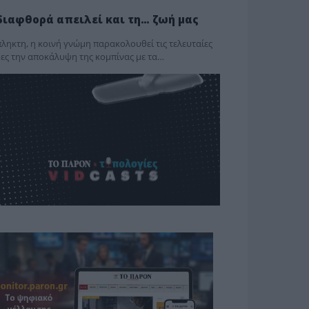
διαφθορά απειλεί και τη… ζωή μας
ληκτη, η κοινή γνώμη παρακολουθεί τις τελευταίες
ες την αποκάλυψη της κο­μπίνας με τα…