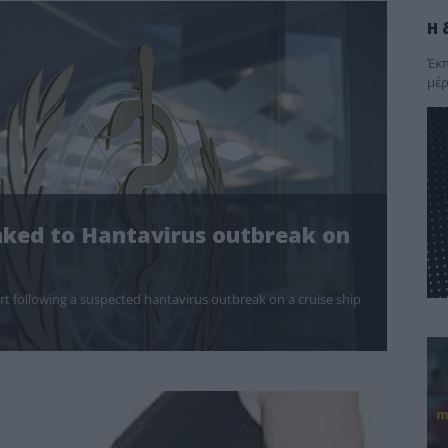
Η 
Έκπ
μέρ
nked to Hantavirus outbreak on
t following a suspected hantavirus outbreak on a cruise ship