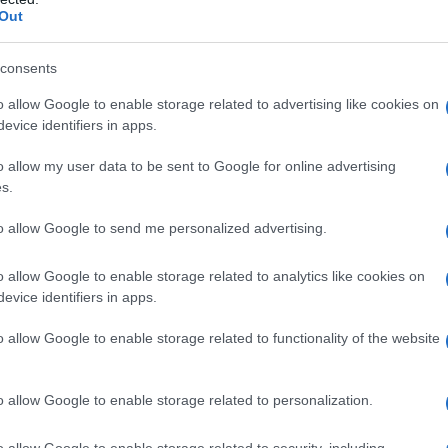
ΡΟ
Out
Αντ
consents
ελλ
Η Ν
o allow Google to enable storage related to advertising like cookies on
evice identifiers in apps.
Τι 
μω
o allow my user data to be sent to Google for online advertising
Πώς
s.
δι
to allow Google to send me personalized advertising.
ΑΕΚ
Su
o allow Google to enable storage related to analytics like cookies on
Β. 
evice identifiers in apps.
κυ
o allow Google to enable storage related to functionality of the website
o allow Google to enable storage related to personalization.
o allow Google to enable storage related to security, including