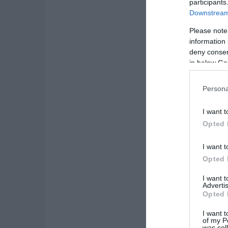
participants
Downstream 
Please note
information 
deny consent
in below Go
Persona
I want t
Opted 
I want t
Opted 
I want 
Advertis
Opted 
I want t
of my P
was col