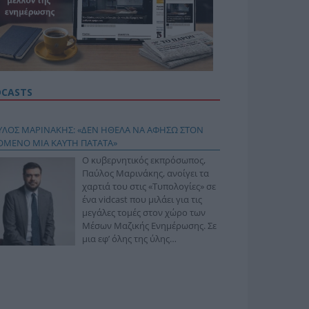
DCASTS
ΥΛΟΣ ΜΑΡΙΝΑΚΗΣ: «ΔΕΝ ΗΘΕΛΑ ΝΑ ΑΦΗΣΩ ΣΤΟΝ
ΟΜΕΝΟ ΜΙΑ ΚΑΥΤΗ ΠΑΤΑΤΑ»
Ο κυβερνητικός εκπρόσωπος,
Παύλος Μαρινάκης, ανοίγει τα
χαρτιά του στις «Τυπολογίες» σε
ένα vidcast που μιλάει για τις
μεγάλες τομές στον χώρο των
Μέσων Μαζικής Ενημέρωσης. Σε
μια εφ’ όλης της ύλης
συνέντευξη στον Βασίλη
φόπουλο, αναλύει το χρονοδιάγραμμα για τις
ιφερειακές και ραδιοφωνικές άδειες, το πακέτο
ριξης των 80 εκατομμυρίων ευρώ για τον Τύπο, αλλά
 την πρωτοβουλία για την άρση της ανωνυμίας στο