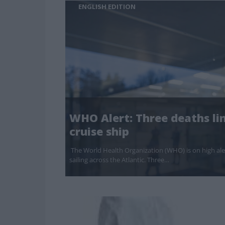
ENGLISH EDITION
WHO Alert: Three deaths li
cruise ship
The World Health Organization (WHO) is on high aler
sailing across the Atlantic. Three…
ΥΓΕΙΑ