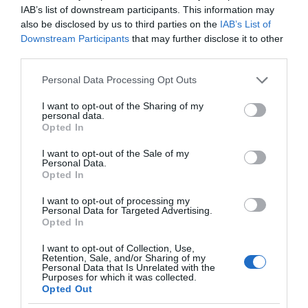
IAB’s list of downstream participants. This information may
also be disclosed by us to third parties on the
IAB’s List of
Downstream Participants
that may further disclose it to other
third parties.
Please note that this website/app uses one or more Google
Personal Data Processing Opt Outs
services and may gather and store information including but
not limited to your visit or usage behaviour. You may click to
I want to opt-out of the Sharing of my
Η ΣΤΗΛΗ ΜΑΣ
personal data.
grant or deny consent to Google and its third-party tags to
Opted In
use your data for below specified purposes in below Google
consent section.
I want to opt-out of the Sale of my
Personal Data.
Opted In
I want to opt-out of processing my
Personal Data for Targeted Advertising.
Opted In
I want to opt-out of Collection, Use,
Retention, Sale, and/or Sharing of my
Personal Data that Is Unrelated with the
Purposes for which it was collected.
Opted Out