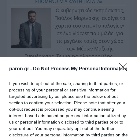
ΕΠΟΜΕΝΟ ΜΙΑ ΚΑΥΤΗ ΠΑΤΑΤΑ»
Ο κυβερνητικός εκπρόσωπος,
Παύλος Μαρινάκης, ανοίγει τα
χαρτιά του στις «Τυπολογίες»
σε ένα vidcast που μιλάει για
τις μεγάλες τομές στον χώρο
των Μέσων Μαζικής
Ενημέρωσης. Σε μια εφ’ όλης της ύλης
συνέντευξη στον Βασίλη Κουφόπουλο, αναλύει
paron.gr -
Do Not Process My Personal Information
το χρονοδιάγραμμα για τις περιφερειακές και
ραδιοφωνικές άδειες, το πακέτο στήριξης των 80
If you wish to opt-out of the sale, sharing to third parties, or
εκατομμυρίων ευρώ για τον Τύπο, αλλά και την
processing of your personal or sensitive information for
πρωτοβουλία για την άρση της ανωνυμίας στο
targeted advertising by us, please use the below opt-out
διαδίκτυο.
section to confirm your selection. Please note that after your
opt-out request is processed you may continue seeing
interest-based ads based on personal information utilized by
us or personal information disclosed to third parties prior to
your opt-out. You may separately opt-out of the further
disclosure of your personal information by third parties on the