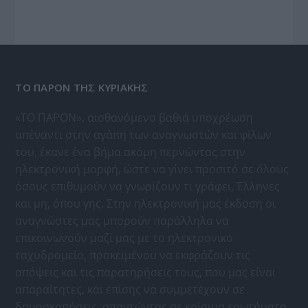
ΤΟ ΠΑΡΟΝ ΤΗΣ ΚΥΡΙΑΚΗΣ
«ΤΟ ΠΑΡΟΝ», αισθανόμενο βαθιά υποχρέωση
απέναντι στην αγάπη των αναγνωστών και φίλων
του, έκανε ένα βήμα ακόμη περνώντας στην
ηλεκτρονική μορφή, ώστε να γίνει προσιτό σε όλους
όσους επιθυμούν να γνωρίζουν τι γράφει, Έλληνες
και μη, όπου γης. Στην ηλεκτρονική μας έκδοση οι
αναγνώστες μας μπορούν παράλληλα να
επικοινωνούν μαζί μας με το ηλεκτρονικό
ταχυδρομείο, προκειμένου να εκφράζουν τις
απόψεις και τις παρατηρήσεις τους, που μας είναι
απαραίτητες, και επίσης να συμμετέχουν σε
δημοσκοπήσεις, απαντώντας σε κρίσιμα ερωτήματα