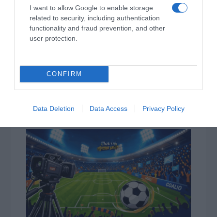
που έρχεται
I want to allow Google to enable storage
related to security, including authentication
Όρθρος και Θεία Λειτουργία live: Δείτε την Κυριακή Ι΄
functionality and fraud prevention, and other
Ματθαίου
user protection.
ΤΟ ΠΑΡΟΝ: Ρυθμιστής ο Αντώνης Σαμαράς – Απειλή
για ΝΔ
CONFIRM
Προβληματίζει το κύμα φυγής των συνταξιούχων
Αντίστροφη μέτρηση για το Μπέρμιγχαμ 2026:
Data Deletion
Data Access
Privacy Policy
Ιστορική ελληνική παρουσία στο Ευρωπαϊκό Στίβου