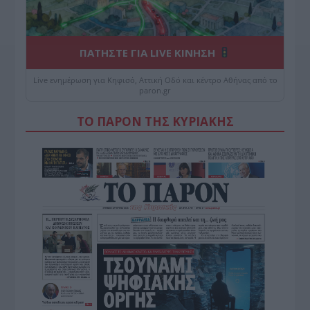
ΠΑΤΗΣΤΕ ΓΙΑ LIVE ΚΙΝΗΣΗ
Live ενημέρωση για Κηφισό, Αττική Οδό και κέντρο Αθήνας από το
paron.gr
ΤΟ ΠΑΡΟΝ ΤΗΣ ΚΥΡΙΑΚΗΣ