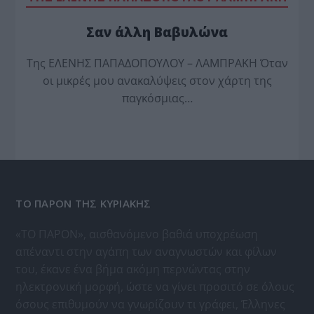
Σαν άλλη Βαβυλώνα
Της ΕΛΕΝΗΣ ΠΑΠΑΔΟΠΟΥΛΟΥ – ΛΑΜΠΡΑΚΗ Όταν
οι μικρές μου ανακαλύψεις στον χάρτη της
παγκόσμιας…
ΤΟ ΠΑΡΟΝ ΤΗΣ ΚΥΡΙΑΚΗΣ
«ΤΟ ΠΑΡΟΝ», αισθανόμενο βαθιά υποχρέωση
απέναντι στην αγάπη των αναγνωστών και φίλων
του, έκανε ένα βήμα ακόμη περνώντας στην
ηλεκτρονική μορφή, ώστε να γίνει προσιτό σε όλους
όσους επιθυμούν να γνωρίζουν τι γράφει, Έλληνες