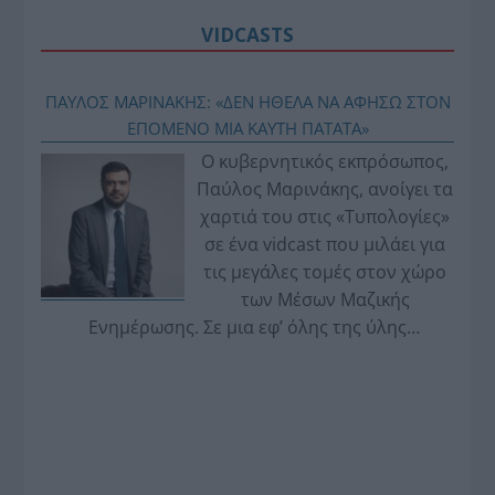
VIDCASTS
ΠΑΥΛΟΣ ΜΑΡΙΝΑΚΗΣ: «ΔΕΝ ΗΘΕΛΑ ΝΑ ΑΦΗΣΩ ΣΤΟΝ
ΕΠΟΜΕΝΟ ΜΙΑ ΚΑΥΤΗ ΠΑΤΑΤΑ»
Ο κυβερνητικός εκπρόσωπος,
Παύλος Μαρινάκης, ανοίγει τα
χαρτιά του στις «Τυπολογίες»
σε ένα vidcast που μιλάει για
τις μεγάλες τομές στον χώρο
των Μέσων Μαζικής
Ενημέρωσης. Σε μια εφ’ όλης της ύλης
συνέντευξη στον Βασίλη Κουφόπουλο, αναλύει
το χρονοδιάγραμμα για τις περιφερειακές και
ραδιοφωνικές άδειες, το πακέτο στήριξης των 80
εκατομμυρίων ευρώ για τον Τύπο, αλλά και την
πρωτοβουλία για την άρση της ανωνυμίας στο
διαδίκτυο.