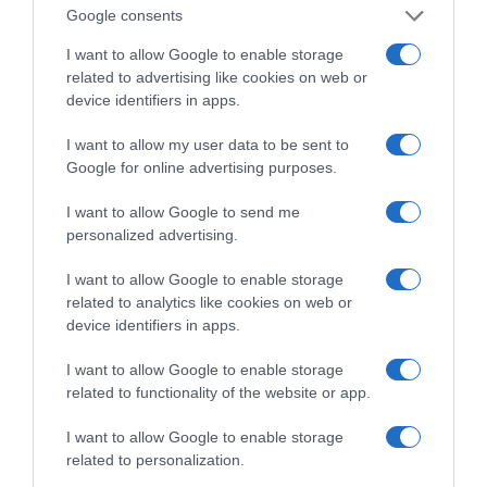
Google consents
Νέο Ειδικό Χωροταξικό Πλαίσιο για τον Τουρισμό
(ΚΥΑ)
I want to allow Google to enable storage
related to advertising like cookies on web or
Όσιος Νικάνωρ ο θαυματουργός
device identifiers in apps.
Σάκης Αρναούτογλου προς Κομισιόν: «Ακριβότερα τα
I want to allow my user data to be sent to
διόδια από τους Ευζώνους στην Αθήνα απ’ ό,τι από
Google for online advertising purposes.
τις Βρυξέλλες μέχρι την Ελλάδα»
I want to allow Google to send me
Βουτιές χωρίς ρίσκο: 8 χρυσές οδηγίες για να
personalized advertising.
απολαμβάνεις το νερό με απόλυτη ασφάλεια!
I want to allow Google to enable storage
ΕΡΤ3 – «Project Περιφέρεια»: Η καλλιέργεια του
related to analytics like cookies on web or
ροδάκινου στη Νάουσα
device identifiers in apps.
Έτοιμη η Λίμνη Στράτου για το Πανευρωπαϊκό
I want to allow Google to enable storage
Θαλάσσιου Σκι Νέων
related to functionality of the website or app.
I want to allow Google to enable storage
related to personalization.