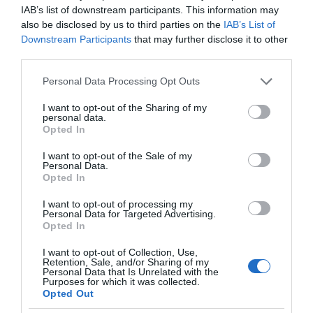
IAB’s list of downstream participants. This information may
also be disclosed by us to third parties on the
IAB’s List of
Downstream Participants
that may further disclose it to other
third parties.
Please note that this website/app uses one or more Google
Personal Data Processing Opt Outs
services and may gather and store information including but
not limited to your visit or usage behaviour. You may click to
I want to opt-out of the Sharing of my
personal data.
grant or deny consent to Google and its third-party tags to
Opted In
της Ζωής μας
use your data for below specified purposes in below Google
consent section.
I want to opt-out of the Sale of my
Οι άνθρωποι, οι αυθεντικές ιστορίες,
Personal Data.
το ελληνικό καλοκαίρι και ένας
Opted In
πολιτισμός που μας ενώνει κάθε μέρα.
I want to opt-out of processing my
Personal Data for Targeted Advertising.
Opted In
ΌΣΑ ΧΡΕΙΆΖΕΣΑΙ
ΓΙΑ ΤΟ ΚΑΛΟΚΑΊΡΙ ΣΟΥ →
I want to opt-out of Collection, Use,
Retention, Sale, and/or Sharing of my
Personal Data that Is Unrelated with the
Purposes for which it was collected.
ΡΟΗ ΕΙΔΗΣΕΩΝ
Opted Out