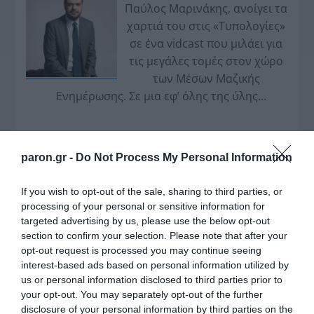
Παύλος Μαρινάκης, ανοίγει τα
χαρτιά του στις «Τυπολογίες»
σε ένα vidcast που μιλάει για
τις μεγάλες τομές στον χώρο
των Μέσων Μαζικής
Ενημέρωσης. Σε μια εφ’ όλης της ύλης
συνέντευξη στον Βασίλη Κουφόπουλο, αναλύει
το χρονοδιάγραμμα για τις περιφερειακές και
ραδιοφωνικές άδειες, το πακέτο στήριξης των 80
paron.gr -
Do Not Process My Personal Information
εκατομμυρίων ευρώ για τον Τύπο, αλλά και την
πρωτοβουλία για την άρση της ανωνυμίας στο
If you wish to opt-out of the sale, sharing to third parties, or
διαδίκτυο.
processing of your personal or sensitive information for
targeted advertising by us, please use the below opt-out
section to confirm your selection. Please note that after your
opt-out request is processed you may continue seeing
interest-based ads based on personal information utilized by
us or personal information disclosed to third parties prior to
your opt-out. You may separately opt-out of the further
disclosure of your personal information by third parties on the