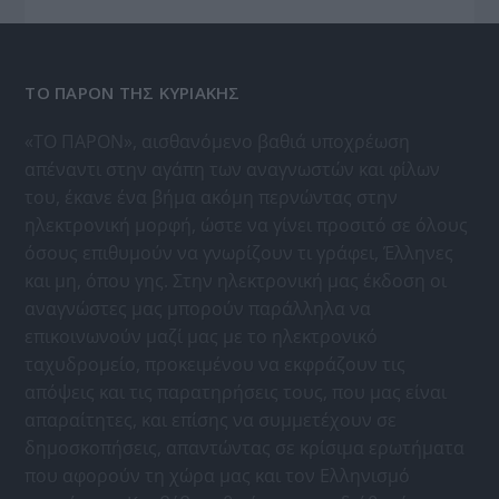
ΤΟ ΠΑΡΟΝ ΤΗΣ ΚΥΡΙΑΚΗΣ
«ΤΟ ΠΑΡΟΝ», αισθανόμενο βαθιά υποχρέωση
απέναντι στην αγάπη των αναγνωστών και φίλων
του, έκανε ένα βήμα ακόμη περνώντας στην
ηλεκτρονική μορφή, ώστε να γίνει προσιτό σε όλους
όσους επιθυμούν να γνωρίζουν τι γράφει, Έλληνες
και μη, όπου γης. Στην ηλεκτρονική μας έκδοση οι
αναγνώστες μας μπορούν παράλληλα να
επικοινωνούν μαζί μας με το ηλεκτρονικό
ταχυδρομείο, προκειμένου να εκφράζουν τις
απόψεις και τις παρατηρήσεις τους, που μας είναι
απαραίτητες, και επίσης να συμμετέχουν σε
δημοσκοπήσεις, απαντώντας σε κρίσιμα ερωτήματα
που αφορούν τη χώρα μας και τον Ελληνισμό