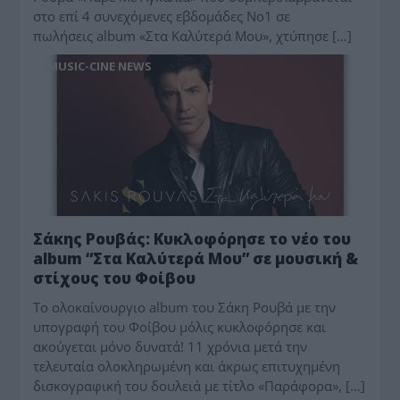
στο επί 4 συνεχόμενες εβδομάδες Νο1 σε
πωλήσεις album «Στα Καλύτερά Μου», χτύπησε […]
MUSIC-CINE NEWS
Σάκης Ρουβάς: Κυκλοφόρησε το νέο του
album “Στα Καλύτερά Μου” σε μουσική &
στίχους του Φοίβου
Το ολοκαίνουργιο album του Σάκη Ρουβά με την
υπογραφή του Φοίβου μόλις κυκλοφόρησε και
ακούγεται μόνο δυνατά! 11 χρόνια μετά την
τελευταία ολοκληρωμένη και άκρως επιτυχημένη
δισκογραφική του δουλειά με τίτλο «Παράφορα», […]