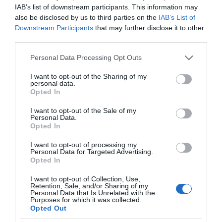
IAB’s list of downstream participants. This information may
also be disclosed by us to third parties on the
IAB’s List of
Downstream Participants
that may further disclose it to other
third parties.
Η ΣΤΗΛΗ ΜΑΣ
Please note that this website/app uses one or more Google
Personal Data Processing Opt Outs
services and may gather and store information including but
not limited to your visit or usage behaviour. You may click to
I want to opt-out of the Sharing of my
personal data.
grant or deny consent to Google and its third-party tags to
Opted In
use your data for below specified purposes in below Google
consent section.
I want to opt-out of the Sale of my
Personal Data.
Opted In
I want to opt-out of processing my
Personal Data for Targeted Advertising.
Opted In
I want to opt-out of Collection, Use,
Retention, Sale, and/or Sharing of my
Personal Data that Is Unrelated with the
Purposes for which it was collected.
Opted Out