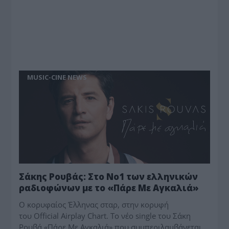
MUSIC-CINE NEWS
Σάκης Ρουβάς: Στο Νο1 των ελληνικών
ραδιοφώνων με το «Πάρε Με Αγκαλιά»
Ο κορυφαίος Έλληνας σταρ, στην κορυφή
του Official Airplay Chart. Το νέο single του Σάκη
Ρουβά «Πάρε Με Αγκαλιά» που συμπεριλαμβάνεται