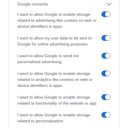
Google consents
της Ζωής μας
I want to allow Google to enable storage
Οι άνθρωποι, οι αυθεντικές ιστορίες,
related to advertising like cookies on web or
το ελληνικό καλοκαίρι και ένας
device identifiers in apps.
πολιτισμός που μας ενώνει κάθε μέρα.
I want to allow my user data to be sent to
Google for online advertising purposes.
ΌΣΑ ΧΡΕΙΆΖΕΣΑΙ
ΓΙΑ ΤΟ ΚΑΛΟΚΑΊΡΙ ΣΟΥ →
I want to allow Google to send me
personalized advertising.
I want to allow Google to enable storage
ΡΟΗ ΕΙΔΗΣΕΩΝ
related to analytics like cookies on web or
device identifiers in apps.
Ξύπνησαν, αλλά για τους λάθος λόγους…
I want to allow Google to enable storage
Παναθηναϊκός – ΤΣΣΚΑ 1948 1-1: «Στραβοπάτημα»
related to functionality of the website or app.
στο ΟΑΚΑ
I want to allow Google to enable storage
GSI: Στο έργο διασύνδεσης Ελλάδας-Κύπρου η
related to personalization.
Meridiam