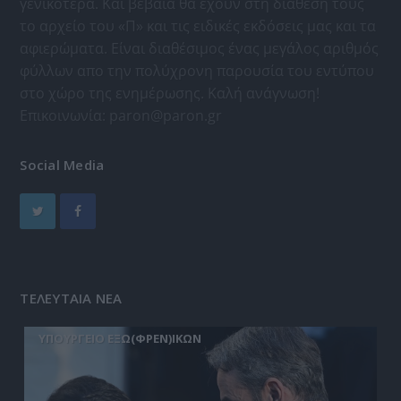
γενικότερα. Και βέβαια θα έχουν στη διάθεσή τους
το αρχείο του «Π» και τις ειδικές εκδόσεις μας και τα
αφιερώματα. Είναι διαθέσιμος ένας μεγάλος αριθμός
φύλλων απο την πολύχρονη παρουσία του εντύπου
στο χώρο της ενημέρωσης. Καλή ανάγνωση!
Επικοινωνία:
paron@paron.gr
Social Media
ΤΕΛΕΥΤΑΙΑ ΝΕΑ
ΥΠΟΥΡΓΕΙΟ ΕΞΩ(ΦΡΕΝ)ΙΚΩΝ