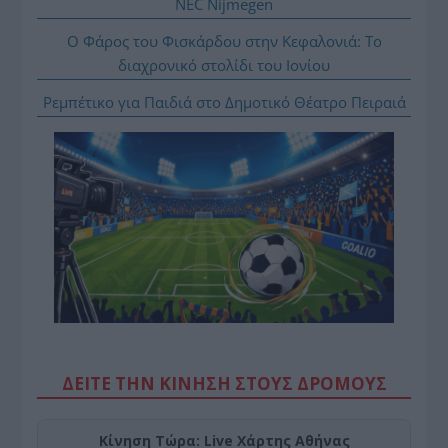
NEC Nijmegen
Ο Φάρος του Φισκάρδου στην Κεφαλονιά: Το
διαχρονικό στολίδι του Ιονίου
Ρεμπέτικο για Παιδιά στο Δημοτικό Θέατρο Πειραιά
ΔΕΙΤΕ ΤΗΝ ΚΙΝΗΣΗ ΣΤΟΥΣ ΔΡΌΜΟΥΣ
Κίνηση Τώρα: Live Χάρτης Αθήνας