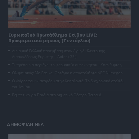
Ευρωπαϊκό Πρωτάθλημα Στίβου LIVE:
Προκριματικά μήκους (Τεντόγλου)
Δυναμική Γαλλική παρέμβαση στον Αγωγό Ηλεκτρικής
Διασυνδέσεως Ευρώπης – Ασίας (GSI)
Τι πρέπει να περιέχει το φαρμακείο αυτοκινήτου – Υπενθύμιση
Ολυμπιακός: Με Έσε και Ορτέγκα η αποστολή για NEC Nijmegen
Ο Φάρος του Φισκάρδου στην Κεφαλονιά: Το διαχρονικό στολίδι
του Ιονίου
Ρεμπέτικο για Παιδιά στο Δημοτικό Θέατρο Πειραιά
ΔΗΜΟΦΙΛΗ ΝΕΑ