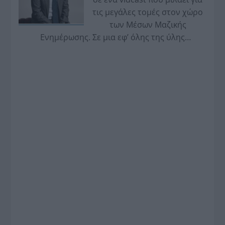
τις μεγάλες τομές στον χώρο
των Μέσων Μαζικής
Ενημέρωσης. Σε μια εφ’ όλης της ύλης
συνέντευξη στον Βασίλη Κουφόπουλο, αναλύει
το χρονοδιάγραμμα για τις περιφερειακές και
ραδιοφωνικές άδειες, το πακέτο στήριξης των 80
εκατομμυρίων ευρώ για τον Τύπο, αλλά και την
πρωτοβουλία για την άρση της ανωνυμίας στο
διαδίκτυο.