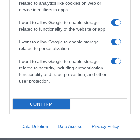
related to analytics like cookies on web or
device identifiers in apps.
I want to allow Google to enable storage
related to functionality of the website or app.
I want to allow Google to enable storage
related to personalization.
I want to allow Google to enable storage
related to security, including authentication
functionality and fraud prevention, and other
user protection.
*ΤΑ ΆΝΘΗ ΤΟΥ ΚΑΚΟΎ*
Ο Μητσοτάκης κάνει σχέδια για την
CONFIRM
Ελλάδα του 2030, ο Ανδρουλάκης για
εκείνη του 2035, ώρα είναι να βγει κι
Data Deletion
Data Access
Privacy Policy
ο Βελόπουλος…