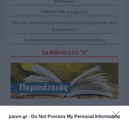
Ματθαίου
ΡΥΘΜΙΣΤΗΣ ο Σαμαράς
Όλο και λιγοστεύουν τα παιδιά που γράφονται στην
Α΄ Δημοτικού
Το σχέδιο του Ισραήλ για τους Κούρδους
ΤΟ ΒΙΒΛΙΟ ΣΤΟ “Π”
paron.gr -
Do Not Process My Personal Information