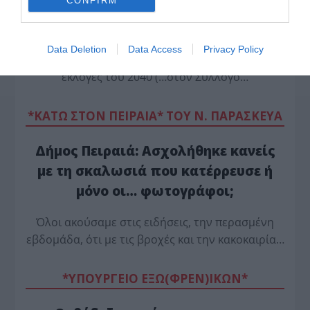
CONFIRM
εκείνη του 2035, ώρα είναι να βγει κι
ο Βελόπουλος…
Data Deletion
Data Access
Privacy Policy
…να πει ότι στόχος του είναι η πρωτιά στις
εκλογές του 2040 (…στον Σύλλογο…
*ΚΑΤΩ ΣΤΟΝ ΠΕΙΡΑΙΑ* ΤΟΥ Ν. ΠΑΡΑΣΚΕΥΑ
Δήμος Πειραιά: Ασχολήθηκε κανείς
με τη σκαλωσιά που κατέρρευσε ή
μόνο οι… φωτογράφοι;
Όλοι ακούσαμε στις ειδήσεις, την περασμένη
εβδομάδα, ότι με τις βροχές και την κακοκαιρία…
*ΥΠΟΥΡΓΕΙΟ ΕΞΩ(ΦΡΕΝ)ΙΚΩΝ*