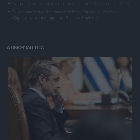
Έτοιμη η Λίμνη Στράτου για το Πανευρωπαϊκό Θαλάσσιου Σκι Νέων
Το φαρμακείο των διακοπών: Ο πλήρης οδηγός για ασφαλείς
εξορμήσεις και τα απαραίτητα Πρώτων Βοηθειών
ΔΗΜΟΦΙΛΗ ΝΕΑ