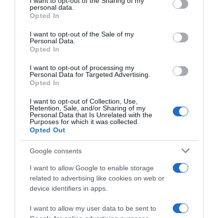
not limited to your visit or usage behaviour. You may click to
I want to opt-out of the Sharing of my
personal data.
grant or deny consent to Google and its third-party tags to
Opted In
use your data for below specified purposes in below Google
consent section.
I want to opt-out of the Sale of my
Personal Data.
Opted In
I want to opt-out of processing my
Personal Data for Targeted Advertising.
Opted In
I want to opt-out of Collection, Use,
Retention, Sale, and/or Sharing of my
Personal Data that Is Unrelated with the
Purposes for which it was collected.
Opted Out
Google consents
I want to allow Google to enable storage
ΔΙΑΒΆΣΤΕ ΣΤΟ «Π»
related to advertising like cookies on web or
device identifiers in apps.
I want to allow my user data to be sent to