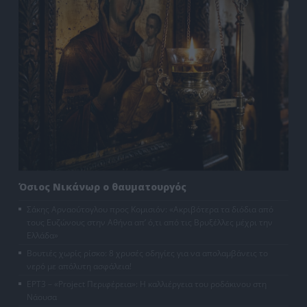
Όσιος Νικάνωρ ο θαυματουργός
Σάκης Αρναούτογλου προς Κομισιόν: «Ακριβότερα τα διόδια από
τους Ευζώνους στην Αθήνα απ’ ό,τι από τις Βρυξέλλες μέχρι την
Ελλάδα»
Βουτιές χωρίς ρίσκο: 8 χρυσές οδηγίες για να απολαμβάνεις το
νερό με απόλυτη ασφάλεια!
ΕΡΤ3 – «Project Περιφέρεια»: Η καλλιέργεια του ροδάκινου στη
Νάουσα