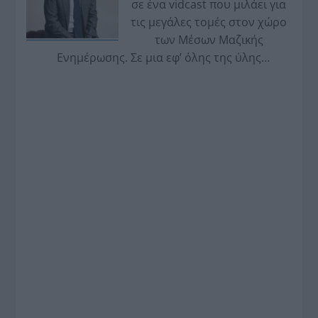
σε ένα vidcast που μιλάει για
τις μεγάλες τομές στον χώρο
των Μέσων Μαζικής
Ενημέρωσης. Σε μια εφ’ όλης της ύλης
συνέντευξη στον Βασίλη Κουφόπουλο, αναλύει
το χρονοδιάγραμμα για τις περιφερειακές και
ραδιοφωνικές άδειες, το πακέτο στήριξης των 80
εκατομμυρίων ευρώ για τον Τύπο, αλλά και την
πρωτοβουλία για την άρση της ανωνυμίας στο
διαδίκτυο.