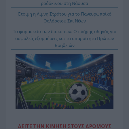
ροδάκινου στη Νάουσα
Έτοιμη η Λίμνη Στράτου για το Πανευρωπαϊκό
Θαλάσσιου Σκι Νέων
Το φαρμακείο των διακοπών: Ο πλήρης οδηγός για
ασφαλείς εξορμήσεις και τα απαραίτητα Πρώτων
Βοηθειών
ΔΕΙΤΕ ΤΗΝ ΚΙΝΗΣΗ ΣΤΟΥΣ ΔΡΌΜΟΥΣ