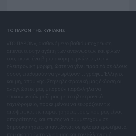
ΤΟ ΠΑΡΟΝ ΤΗΣ ΚΥΡΙΑΚΗΣ
«ΤΟ ΠΑΡΟΝ», αισθανόμενο βαθιά υποχρέωση
απέναντι στην αγάπη των αναγνωστών και φίλων
του, έκανε ένα βήμα ακόμη περνώντας στην
ηλεκτρονική μορφή, ώστε να γίνει προσιτό σε όλους
όσους επιθυμούν να γνωρίζουν τι γράφει, Έλληνες
και μη, όπου γης. Στην ηλεκτρονική μας έκδοση οι
αναγνώστες μας μπορούν παράλληλα να
επικοινωνούν μαζί μας με το ηλεκτρονικό
ταχυδρομείο, προκειμένου να εκφράζουν τις
απόψεις και τις παρατηρήσεις τους, που μας είναι
απαραίτητες, και επίσης να συμμετέχουν σε
δημοσκοπήσεις, απαντώντας σε κρίσιμα ερωτήματα
που αφορούν τη χώρα μας και τον Ελληνισμό