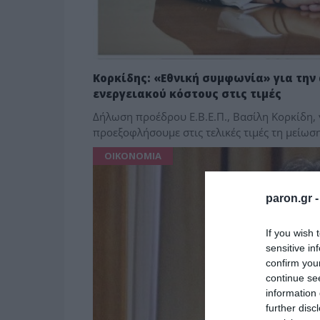
Κορκίδης: «Εθνική συμφωνία» για την
ενεργειακού κόστους στις τιμές
Δήλωση προέδρου Ε.Β.Ε.Π., Βασίλη Κορκίδη, 
προεξοφλήσουμε στις τελικές τιμές τη μείωσ
ΟΙΚΟΝΟΜΙΑ
paron.gr 
If you wish 
sensitive in
confirm you
continue se
information 
further disc