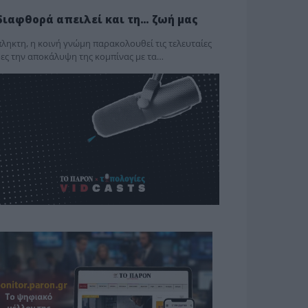
διαφθορά απειλεί και τη… ζωή μας
ληκτη, η κοινή γνώμη παρακολουθεί τις τελευταίες
ες την αποκάλυψη της κο­μπίνας με τα…