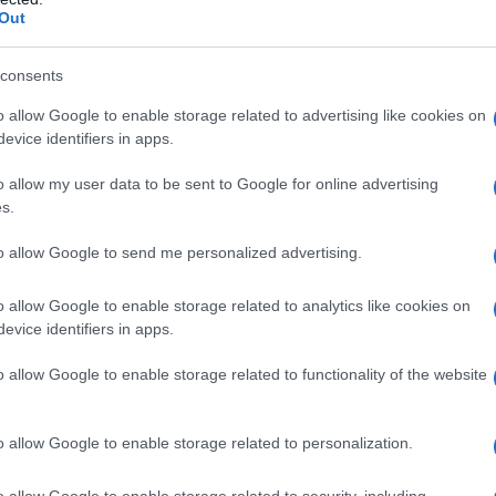
ΡΟ
Out
Στη
consents
Nam
Ρέν
o allow Google to enable storage related to advertising like cookies on
ερω
evice identifiers in apps.
Ελλ
o allow my user data to be sent to Google for online advertising
Ο Μ
s.
PAO
Το
to allow Google to send me personalized advertising.
Λίν
φρο
o allow Google to enable storage related to analytics like cookies on
evice identifiers in apps.
Επι
o allow Google to enable storage related to functionality of the website
o allow Google to enable storage related to personalization.
o allow Google to enable storage related to security, including