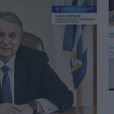
VI
ΠΑ
ΕΠ
Κου
περ
στή
και