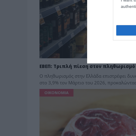
authenti
ΕΒΕΠ: Τριπλή πίεση στον πληθωρισμό 
Ο πληθωρισμός στην Ελλάδα επιστρέφει δυνα
στο 3,9% τον Μάρτιο του 2026, προκαλώντας
ΟΙΚΟΝΟΜΙΑ