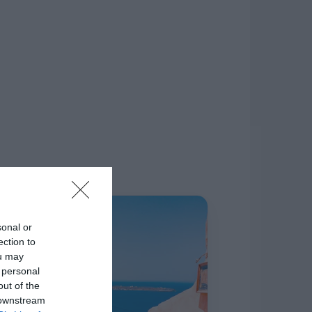
δίκτυο.
Η ΣΤΗΛΗ ΜΑΣ
sonal or
ection to
ou may
 personal
out of the
 downstream