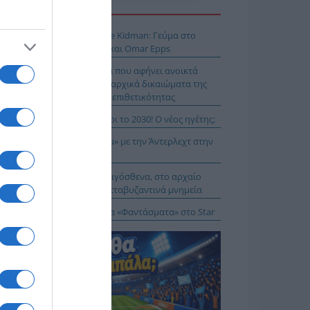
Η ΕΙΔΗΣΕΩΝ
 Μύκονο βρίσκεται η Nicole Kidman: Γεύμα στο
mos μαζί με Zoe Saldaña και Omar Epps
α Δούρου: Θολή συμφωνία που αφήνει ανοικτά
τήματα σχετικά με τα κυριαρχικά δικαιώματα της
άδας έναντι της τουρκικής επιθετικότητας
ιλάν Βιτάλις στην ΑΕΚ μέχρι το 2030! Ο νέος ηγέτης;
K On Fire: Ψάχνει το «μπαμ» με την Άντερλεχτ στην
ύμπα!
α Μενδώνη: Αυτοψία στα Αιγόσθενα, στο αρχαίο
ύριο, στα βυζαντινά και μεταβυζαντινά μνημεία
δότηση 528.000 ευρώ για τα «Φαντάσματα» στο Star