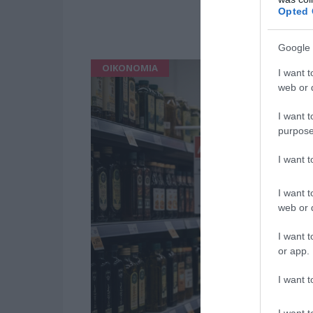
Opted 
Google 
ΟΙΚΟΝΟΜΙΑ
I want t
web or d
I want t
purpose
I want 
I want t
web or d
I want t
or app.
I want t
I want t