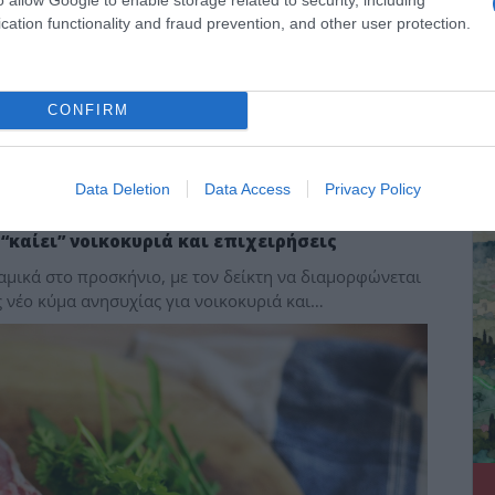
cation functionality and fraud prevention, and other user protection.
CONFIRM
ΔΕ
Data Deletion
Data Access
Privacy Policy
“καίει” νοικοκυριά και επιχειρήσεις
μικά στο προσκήνιο, με τον δείκτη να διαμορφώνεται
 νέο κύμα ανησυχίας για νοικοκυριά και…