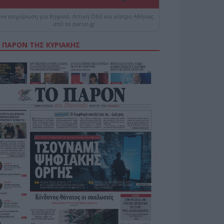
ive ενημέρωση για Κηφισό, Αττική Οδό και κέντρο Αθήνας
από το paron.gr
 ΠΑΡΟΝ ΤΗΣ ΚΥΡΙΑΚΗΣ