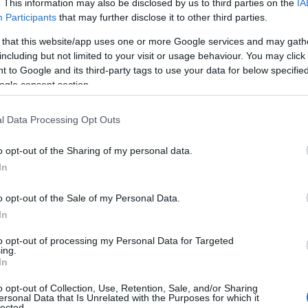
. This information may also be disclosed by us to third parties on the
IA
Participants
that may further disclose it to other third parties.
 that this website/app uses one or more Google services and may gath
including but not limited to your visit or usage behaviour. You may click 
 to Google and its third-party tags to use your data for below specifi
ogle consent section.
ριξης ως ενδιάμεσος σταθμός πριν από τη ΔΕΘ
l Data Processing Opt Outs
λύει τη σημασία των 8 νέων μέτρων στήριξης,
ιάμεσο σταθμό ανακούφισης για την κοινωνία […]
o opt-out of the Sharing of my personal data.
In
o opt-out of the Sale of my Personal Data.
In
to opt-out of processing my Personal Data for Targeted
ing.
In
o opt-out of Collection, Use, Retention, Sale, and/or Sharing
ersonal Data that Is Unrelated with the Purposes for which it
lected.