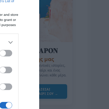
B’s List of
er and store
to grant or
ed purposes
της Ζωής μας
Οι άνθρωποι, οι αυθεντικές ιστορίες,
το ελληνικό καλοκαίρι και ένας
πολιτισμός που μας ενώνει κάθε μέρα.
ΌΣΑ ΧΡΕΙΆΖΕΣΑΙ
ΓΙΑ ΤΟ ΚΑΛΟΚΑΊΡΙ ΣΟΥ →