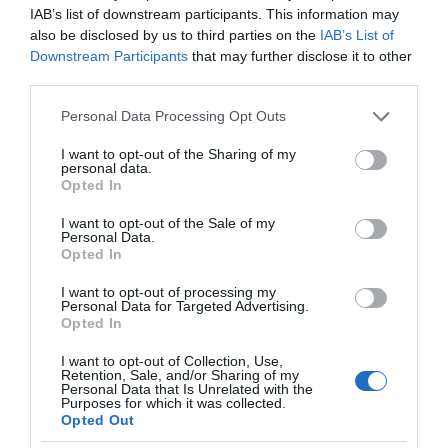
το ελληνικό καλοκαίρι και ένας
IAB’s list of downstream participants. This information may
πολιτισμός που μας ενώνει κάθε μέρα.
also be disclosed by us to third parties on the
IAB’s List of
Downstream Participants
that may further disclose it to other
third parties.
ΌΣΑ ΧΡΕΙΆΖΕΣΑΙ
ΓΙΑ ΤΟ ΚΑΛΟΚΑΊΡΙ ΣΟΥ →
Please note that this website/app uses one or more Google
Personal Data Processing Opt Outs
services and may gather and store information including but
not limited to your visit or usage behaviour. You may click to
I want to opt-out of the Sharing of my
personal data.
grant or deny consent to Google and its third-party tags to
ΡΟΗ ΕΙΔΗΣΕΩΝ
Opted In
use your data for below specified purposes in below Google
consent section.
I want to opt-out of the Sale of my
Το σχέδιο του Ισραήλ για τους Κούρδους
Personal Data.
Opted In
Ε. Λιακούλη: «Το σκάνδαλο των υποκλοπών δεν
μπορεί να μείνει στο σκοτάδι ενός αρχείου»
I want to opt-out of processing my
Personal Data for Targeted Advertising.
Opted In
ΤΟ ΠΑΡΟΝ: Ρυθμιστής ο Αντώνης Σαμαράς – Απειλή
για ΝΔ
I want to opt-out of Collection, Use,
Retention, Sale, and/or Sharing of my
Ιππασία – Η Ελλάδα στο Παγκόσμιο Πρωτάθλημα
Personal Data that Is Unrelated with the
Purposes for which it was collected.
Ιππασίας!
Opted Out