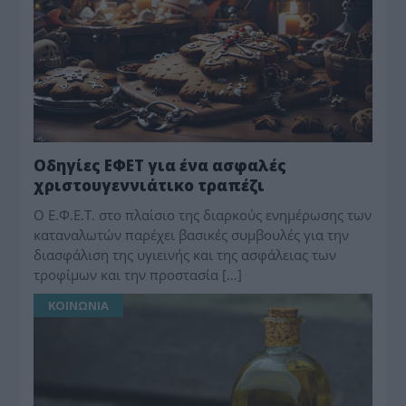
Οδηγίες ΕΦΕΤ για ένα ασφαλές
χριστουγεννιάτικο τραπέζι
Ο Ε.Φ.Ε.Τ. στο πλαίσιο της διαρκούς ενημέρωσης των
καταναλωτών παρέχει βασικές συμβουλές για την
διασφάλιση της υγιεινής και της ασφάλειας των
τροφίμων και την προστασία […]
ΚΟΙΝΩΝΙΑ