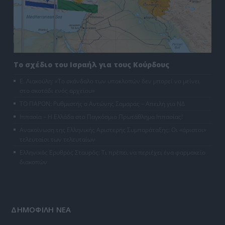
Το σχέδιο του Ισραήλ για τους Κούρδους
Ε. Λιακούλη: «Το σκάνδαλο των υποκλοπών δεν μπορεί να μείνει
στο σκοτάδι ενός αρχείου»
ΤΟ ΠΑΡΟΝ: Ρυθμιστής ο Αντώνης Σαμαράς – Απειλή για ΝΔ
Ιππασία – Η Ελλάδα στο Παγκόσμιο Πρωτάθλημα Ιππασίας!
Ανακοίνωση της Ελληνικής Αριστερής Συμπαράταξης: Οι «άριστοι»
τελευταίοι των τελευταίων
Ελληνικός Ερυθρός Σταυρός: Τι πρέπει να περιέχει ένα φαρμακείο
διακοπών
ΔΗΜΟΦΙΛΗ ΝΕΑ