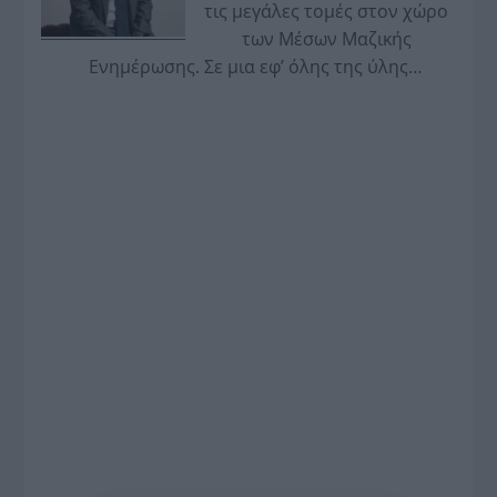
τις μεγάλες τομές στον χώρο
των Μέσων Μαζικής
Ενημέρωσης. Σε μια εφ’ όλης της ύλης
συνέντευξη στον Βασίλη Κουφόπουλο, αναλύει
το χρονοδιάγραμμα για τις περιφερειακές και
ραδιοφωνικές άδειες, το πακέτο στήριξης των 80
εκατομμυρίων ευρώ για τον Τύπο, αλλά και την
πρωτοβουλία για την άρση της ανωνυμίας στο
διαδίκτυο.