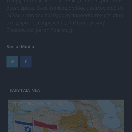
το αρχείο του «Π» και τις ειδικές εκδόσεις μας και τα
αφιερώματα. Είναι διαθέσιμος ένας μεγάλος αριθμός
φύλλων απο την πολύχρονη παρουσία του εντύπου
στο χώρο της ενημέρωσης. Καλή ανάγνωση!
Επικοινωνία:
paron@paron.gr
Social Media
ΤΕΛΕΥΤΑΙΑ ΝΕΑ
ΥΠΟΥΡΓΕΙΟ ΕΞΩ(ΦΡΕΝ)ΙΚΩΝ