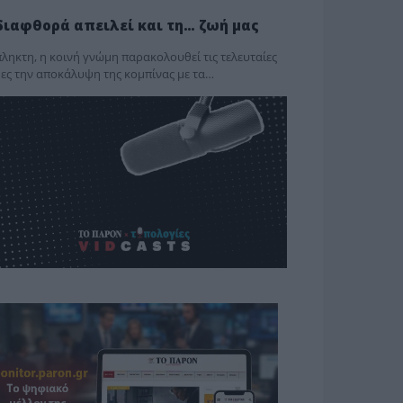
διαφθορά απειλεί και τη… ζωή μας
ληκτη, η κοινή γνώμη παρακολουθεί τις τελευταίες
ες την αποκάλυψη της κο­μπίνας με τα…