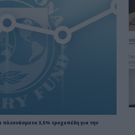
VI
ΠΑ
ΕΠ
Κου
περ
τα πλεονάσματα 3,5% τροχοπέδη για την
στή
και