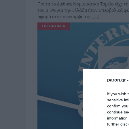
Πάντα το Διεθνές Νομισματικό Ταμείο είχε 
του 3,5% για την Ελλάδα ήταν υπερβολικά φ
αφορά στην ανάκαμψη της […]
ΟΙΚΟΝΟΜΙΑ
paron.gr 
If you wish 
sensitive in
confirm you
continue se
information 
further disc