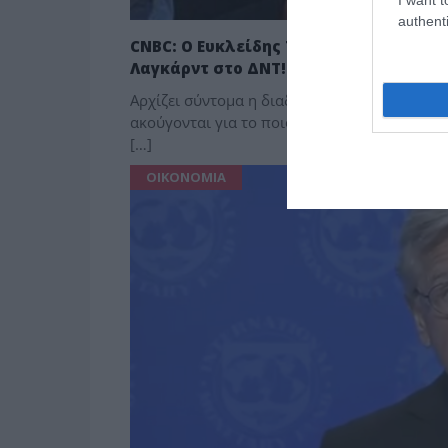
authenti
CNBC: Ο Ευκλείδης Τσακαλώτος μεταξ
Λαγκάρντ στο ΔΝΤ!
Αρχίζει σύντομα η διαδικασία επιλογής νέου
ακούγονται για το ποιος θα διαδεχθεί την Κρ
[…]
ΟΙΚΟΝΟΜΙΑ