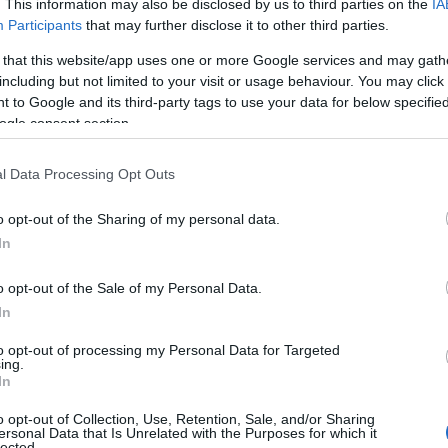
. This information may also be disclosed by us to third parties on the
IA
Participants
that may further disclose it to other third parties.
 that this website/app uses one or more Google services and may gath
including but not limited to your visit or usage behaviour. You may click 
του ΔΝΤ
 to Google and its third-party tags to use your data for below specifi
ogle consent section.
δανείων της Ελλάδας στο ΔΝΤ θα επαναφέρει η Αθήνα
l Data Processing Opt Outs
o opt-out of the Sharing of my personal data.
In
o opt-out of the Sale of my Personal Data.
In
to opt-out of processing my Personal Data for Targeted
ing.
In
o opt-out of Collection, Use, Retention, Sale, and/or Sharing
ersonal Data that Is Unrelated with the Purposes for which it
lected.