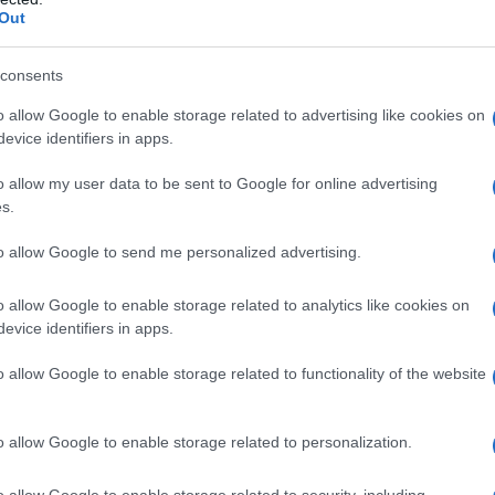
ΡΟ
Out
Πώς
consents
καλ
Αση
o allow Google to enable storage related to advertising like cookies on
Πα
evice identifiers in apps.
Ν. 
o allow my user data to be sent to Google for online advertising
δι
s.
Σπ.
«α
to allow Google to send me personalized advertising.
Λ. 
για
o allow Google to enable storage related to analytics like cookies on
evice identifiers in apps.
Β. 
πρα
o allow Google to enable storage related to functionality of the website
o allow Google to enable storage related to personalization.
o allow Google to enable storage related to security, including