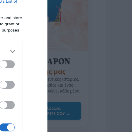
B’s List of
er and store
to grant or
ed purposes
της Ζωής μας
Οι άνθρωποι, οι αυθεντικές ιστορίες,
το ελληνικό καλοκαίρι και ένας
πολιτισμός που μας ενώνει κάθε μέρα.
ΌΣΑ ΧΡΕΙΆΖΕΣΑΙ
ΓΙΑ ΤΟ ΚΑΛΟΚΑΊΡΙ ΣΟΥ →