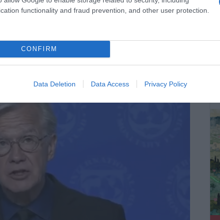
cation functionality and fraud prevention, and other user protection.
ύ των υποψηφίων διαδόχων της Κριστίν
 γενικού διευθυντή. Τους αξιωματούχους που
CONFIRM
ιστίν Λαγκάρντ στο τιμόνι του Διεθνούς Νομισματικού
ΔΕ
Data Deletion
Data Access
Privacy Policy