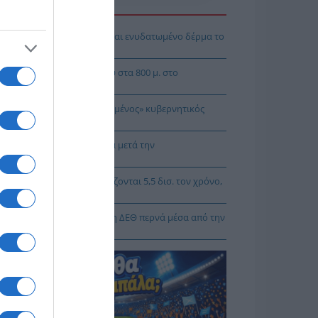
Η ΕΙΔΗΣΕΩΝ
 θα αποκτήσεις λαμπερό και ενυδατωμένο δέρμα το
οκαίρι
μένιο μετάλλιο η Ρούσσου στα 800 μ. στο
γκόσμιο Κ20
Γρηγοράκου: Ένας «πολιτισμένος» κυβερνητικός
άλογος
 Τσιτσίγκος: Η τρομοκρατία μετά την
πομυθοποίησή» της
Κυρίζογλου: Οι δήμοι χρειάζονται 5,5 δισ. τον χρόνο,
 να μην «μπαίνουν μέσα»
Κορκίδης: Ο δρόμος προς τη ΔΕΘ περνά μέσα από την
γματική οικονομία