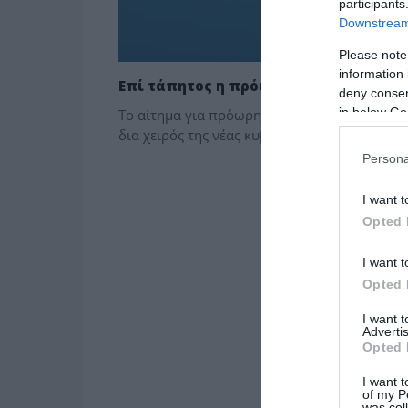
participants
Downstream 
Please note
information 
Επί τάπητος η πρόωρη αποπληρωμή 
deny consent
in below Go
Το αίτημα για πρόωρη εξόφληση μέρους των 
δια χειρός της νέας κυβέρνησης.
Persona
I want t
Opted 
I want t
Opted 
I want 
Advertis
Opted 
I want t
of my P
was col