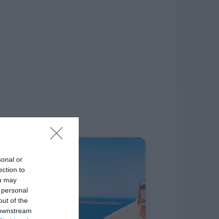
δίκτυο.
Η ΣΤΗΛΗ ΜΑΣ
sonal or
ection to
ou may
 personal
out of the
 downstream