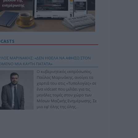
DCASTS
ΥΛΟΣ ΜΑΡΙΝΑΚΗΣ: «ΔΕΝ ΗΘΕΛΑ ΝΑ ΑΦΗΣΩ ΣΤΟΝ
ΟΜΕΝΟ ΜΙΑ ΚΑΥΤΗ ΠΑΤΑΤΑ»
Ο κυβερνητικός εκπρόσωπος,
Παύλος Μαρινάκης, ανοίγει τα
χαρτιά του στις «Τυπολογίες» σε
ένα vidcast που μιλάει για τις
μεγάλες τομές στον χώρο των
Μέσων Μαζικής Ενημέρωσης. Σε
μια εφ’ όλης της ύλης
συνέντευξη στον Βασίλη
φόπουλο, αναλύει το χρονοδιάγραμμα για τις
ιφερειακές και ραδιοφωνικές άδειες, το πακέτο
ριξης των 80 εκατομμυρίων ευρώ για τον Τύπο, αλλά
 την πρωτοβουλία για την άρση της ανωνυμίας στο