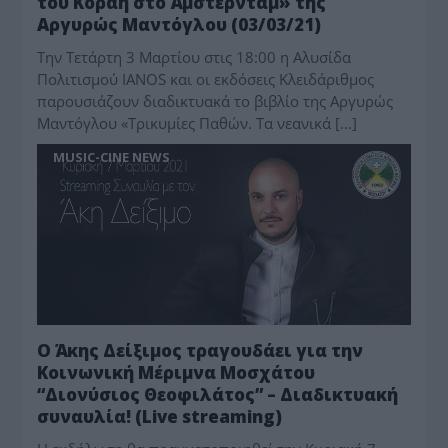
του Κοραή στο Άμστερνταμ» της
Αργυρώς Μαντόγλου (03/03/21)
Την Τετάρτη 3 Μαρτίου στις 18:00 η Αλυσίδα
Πολιτισμού IANOS και οι εκδόσεις Κλειδάριθμος
παρουσιάζουν διαδικτυακά το βιβλίο της Αργυρώς
Μαντόγλου «Τρικυμίες Παθών. Τα νεανικά […]
MUSIC-CINE NEWS
O Άκης Δείξιμος τραγουδάει για την
Κοινωνική Μέριμνα Μοσχάτου
“Διονύσιος Θεοφιλάτος” – Διαδικτυακή
συναυλία! (Live streaming)