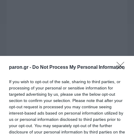
συνέντευξη στον Βασίλη Κουφόπουλο, αναλύει
το χρονοδιάγραμμα για τις περιφερειακές και
ραδιοφωνικές άδειες, το πακέτο στήριξης των 80
εκατομμυρίων ευρώ για τον Τύπο, αλλά και την
πρωτοβουλία για την άρση της ανωνυμίας στο
διαδίκτυο.
paron.gr -
Do Not Process My Personal Information
If you wish to opt-out of the sale, sharing to third parties, or
processing of your personal or sensitive information for
targeted advertising by us, please use the below opt-out
section to confirm your selection. Please note that after your
opt-out request is processed you may continue seeing
interest-based ads based on personal information utilized by
us or personal information disclosed to third parties prior to
Η ΣΤΗΛΗ ΜΑΣ
your opt-out. You may separately opt-out of the further
disclosure of your personal information by third parties on the