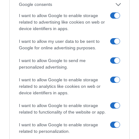
ΌΣΑ ΧΡΕΙΆΖΕΣΑΙ
Google consents
ΓΙΑ ΤΟ ΚΑΛΟΚΑΊΡΙ ΣΟΥ →
I want to allow Google to enable storage
related to advertising like cookies on web or
device identifiers in apps.
ΡΟΗ ΕΙΔΗΣΕΩΝ
I want to allow my user data to be sent to
Ιππασία – Η Ελλάδα στο Παγκόσμιο Πρωτάθλημα
Google for online advertising purposes.
Ιππασίας!
I want to allow Google to send me
Ανακοίνωση της Ελληνικής Αριστερής Συμπαράταξης:
personalized advertising.
Οι «άριστοι» τελευταίοι των τελευταίων
I want to allow Google to enable storage
Ελληνικός Ερυθρός Σταυρός: Τι πρέπει να περιέχει
related to analytics like cookies on web or
ένα φαρμακείο διακοπών
device identifiers in apps.
ΙΟΣ ΔΥΤΙΚΟΥ ΝΕΙΛΟΥ: ΣΥΝΑΓΕΡΜΟΣ ΑΠΟ ΤΟΝ ΙΣΑ ΓΙΑ
I want to allow Google to enable storage
ΤΗΝ ΑΤΤΙΚΗ
related to functionality of the website or app.
Πληθωρισμός: Στο 3,4% τον Ιούλιο – «Καίνε» οι τιμές
I want to allow Google to enable storage
σε στέγη και καύσιμα
related to personalization.