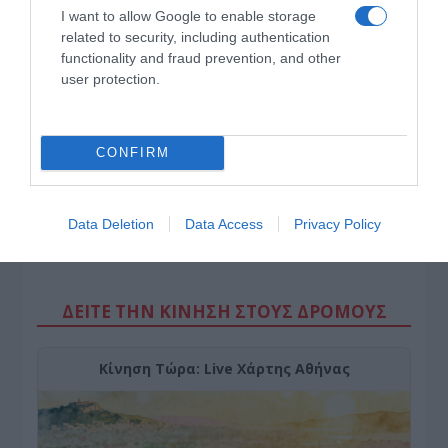
Το… Δικαίωμα στη Σιωπή…: Ο Πιερρακάκης
I want to allow Google to enable storage
διορθώνει την εικόνα μιας «διεφθαρμένης» Ελλάδας
related to security, including authentication
functionality and fraud prevention, and other
user protection.
CONFIRM
Data Deletion
Data Access
Privacy Policy
ΔΕΙΤΕ ΤΗΝ ΚΙΝΗΣΗ ΣΤΟΥΣ ΔΡΌΜΟΥΣ
Κίνηση Τώρα: Live Χάρτης Αθήνας