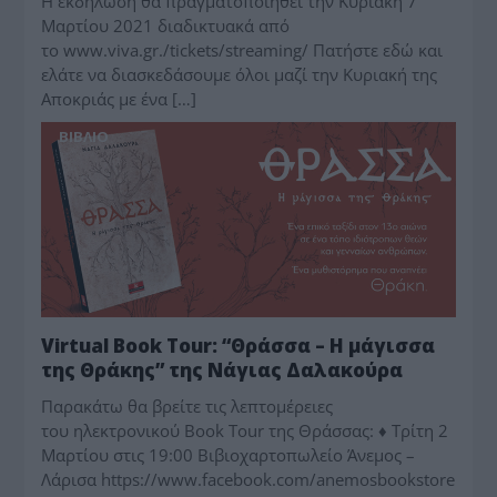
Η εκδήλωση θα πραγματοποιηθεί την Κυριακή 7
Μαρτίου 2021 διαδικτυακά από
το www.viva.gr./tickets/streaming/ Πατήστε εδώ και
ελάτε να διασκεδάσουμε όλοι μαζί την Κυριακή της
Αποκριάς με ένα […]
BIBΛIO
Virtual Book Tour: “Θράσσα – Η μάγισσα
της Θράκης” της Νάγιας Δαλακούρα
Παρακάτω θα βρείτε τις λεπτομέρειες
του ηλεκτρονικού Book Tour της Θράσσας: ♦ Τρίτη 2
Μαρτίου στις 19:00 Βιβιοχαρτοπωλείο Άνεμος –
Λάρισα https://www.facebook.com/anemosbookstore