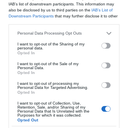
IAB’s list of downstream participants. This information may
also be disclosed by us to third parties on the
IAB’s List of
Downstream Participants
that may further disclose it to other
third parties.
Please note that this website/app uses one or more Google
Personal Data Processing Opt Outs
services and may gather and store information including but
not limited to your visit or usage behaviour. You may click to
I want to opt-out of the Sharing of my
personal data.
grant or deny consent to Google and its third-party tags to
Opted In
use your data for below specified purposes in below Google
consent section.
I want to opt-out of the Sale of my
Personal Data.
Opted In
I want to opt-out of processing my
Personal Data for Targeted Advertising.
Opted In
της Ζωής μας
Οι άνθρωποι, οι αυθεντικές ιστορίες,
I want to opt-out of Collection, Use,
Retention, Sale, and/or Sharing of my
το ελληνικό καλοκαίρι και ένας
Personal Data that Is Unrelated with the
πολιτισμός που μας ενώνει κάθε μέρα.
Purposes for which it was collected.
Opted Out