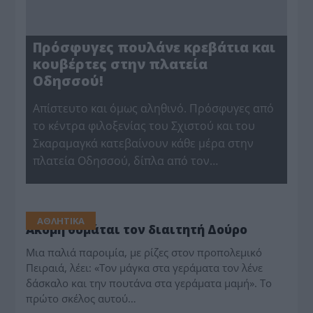
Πρόσφυγες πουλάνε κρεβάτια και
κουβέρτες στην πλατεία
Οδησσού!
Απίστευτο και όμως αληθινό. Πρόσφυγες από
το κέντρα φιλοξενίας του Σχιστού και του
Σκαραμαγκά κατεβαίνουν κάθε μέρα στην
πλατεία Οδησσού, δίπλα από τον…
ΑΘΛΗΤΙΚΑ
Ακόμη θυμάται τον διαιτητή Δούρο
Μια παλιά παροιμία, με ρίζες στον προπολεμικό
Πειραιά, λέει: «Τον μάγκα στα γεράματα τον λένε
δάσκαλο και την πουτάνα στα γεράματα μαμή». Το
πρώτο σκέλος αυτού…