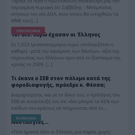
Τάραξε τα νερά η πρωτοσέλιδη αποκάλυψή μας την
περασμένη Κυριακή ότι Σαββίδης – Μπόμπολας
στήνουν τον νέο ΔΟΛ, στον οποίο θα ενταχθούν τα
ΜΜΕ του […]
ΟΙΚΟΝΟΜΙΑ
167 δισ. ευρώ έχασαν οι Έλληνες
Σε 1,023 τρισεκατομμύριο ευρώ υπολογιζόταν η
καθαρή –μετά την αφαίρεση των δανείων– αξία της
περιουσίας των Ελλήνων πριν από το ξέσπασμα της
κρίσης το 2009, […]
ΠΑΡΑΠΟΛΙΤΙΚΑ
Τι έκανε ο ΣΕΒ στον πόλεμο κατά της
φοροδιαφυγής, πρόεδρε κ. Φέσσα;
Διαμαρτύρεται, και με το δίκιο του, ο πρόεδρος του
ΣΕΒ σε συνέντευξή του ότι «δεν μπορεί το 42% των
εσόδων του κράτους να πληρώνεται από το…
ΚΟΙΝΩΝΙΑ
Νοσταλγίες…
«Τότε ήμαστε όλοι οι Έλληνες μια παρέα, χωρίς