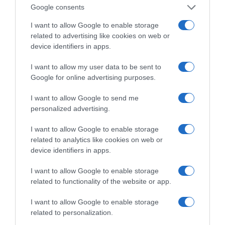
LIVE: Η Θεία Λειτουργία της Μεταμορφώσεως του
Google consents
Σωτήρος
I want to allow Google to enable storage
Ορθόδοξοι υπάρχουν και στα Βαλκάνια, κύριοι του
related to advertising like cookies on web or
ΥΠΕΞ!
device identifiers in apps.
Ξύπνησαν, αλλά για τους λάθος λόγους…
I want to allow my user data to be sent to
Google for online advertising purposes.
Μεταμόρφωση του Σωτήρος: Τα έθιμα, ο
συμβολισμός και η αλλαγή του καιρού
I want to allow Google to send me
personalized advertising.
Ήλιος και μάτια: Ο αόρατος κίνδυνος του
καλοκαιριού για την όραση
I want to allow Google to enable storage
related to analytics like cookies on web or
ΤΟ ΒΙΒΛΙΟ ΣΤΟ “Π”
device identifiers in apps.
I want to allow Google to enable storage
related to functionality of the website or app.
I want to allow Google to enable storage
related to personalization.