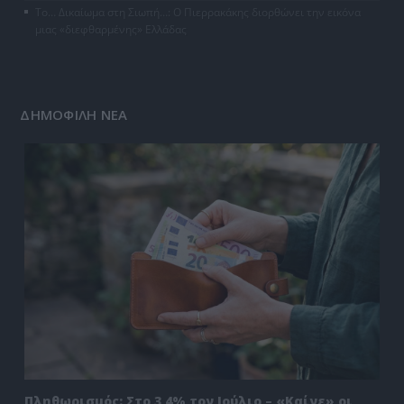
Το… Δικαίωμα στη Σιωπή…: Ο Πιερρακάκης διορθώνει την εικόνα
μιας «διεφθαρμένης» Ελλάδας
ΔΗΜΟΦΙΛΗ ΝΕΑ
Πληθωρισμός: Στο 3,4% τον Ιούλιο – «Καίνε» οι