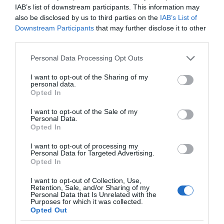
IAB’s list of downstream participants. This information may
also be disclosed by us to third parties on the
IAB’s List of
Downstream Participants
that may further disclose it to other
third parties.
Please note that this website/app uses one or more Google
Personal Data Processing Opt Outs
services and may gather and store information including but
not limited to your visit or usage behaviour. You may click to
I want to opt-out of the Sharing of my
personal data.
grant or deny consent to Google and its third-party tags to
Opted In
use your data for below specified purposes in below Google
consent section.
I want to opt-out of the Sale of my
Personal Data.
Opted In
I want to opt-out of processing my
Personal Data for Targeted Advertising.
ΔΙΑΒΑΣΤΕ ΚΑΙ ΤΑ ΠΑΡΑΚΑΤΩ
Opted In
I want to opt-out of Collection, Use,
Ο καιρός των επομένων ημερών: Κανονικός
Retention, Sale, and/or Sharing of my
Personal Data that Is Unrelated with the
Αύγουστος με δυνατούς βοριάδες και σταδιακή
Purposes for which it was collected.
άνοδο της θερμοκρασίας
Opted Out