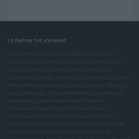
ΤΟ ΠΑΡΟΝ ΤΗΣ ΚΥΡΙΑΚΗΣ
«ΤΟ ΠΑΡΟΝ», αισθανόμενο βαθιά υποχρέωση
απέναντι στην αγάπη των αναγνωστών και φίλων
του, έκανε ένα βήμα ακόμη περνώντας στην
ηλεκτρονική μορφή, ώστε να γίνει προσιτό σε όλους
όσους επιθυμούν να γνωρίζουν τι γράφει, Έλληνες
και μη, όπου γης. Στην ηλεκτρονική μας έκδοση οι
αναγνώστες μας μπορούν παράλληλα να
επικοινωνούν μαζί μας με το ηλεκτρονικό
ταχυδρομείο, προκειμένου να εκφράζουν τις
απόψεις και τις παρατηρήσεις τους, που μας είναι
απαραίτητες, και επίσης να συμμετέχουν σε