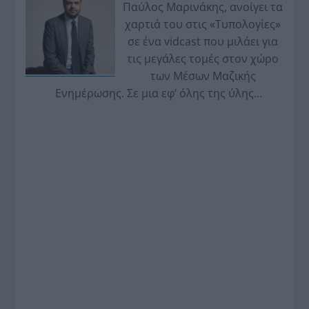
Παύλος Μαρινάκης, ανοίγει τα
χαρτιά του στις «Τυπολογίες»
σε ένα vidcast που μιλάει για
τις μεγάλες τομές στον χώρο
των Μέσων Μαζικής
Ενημέρωσης. Σε μια εφ’ όλης της ύλης
συνέντευξη στον Βασίλη Κουφόπουλο, αναλύει
το χρονοδιάγραμμα για τις περιφερειακές και
ραδιοφωνικές άδειες, το πακέτο στήριξης των 80
εκατομμυρίων ευρώ για τον Τύπο, αλλά και την
πρωτοβουλία για την άρση της ανωνυμίας στο
διαδίκτυο.