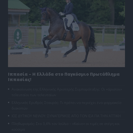
Ιππασία – Η Ελλάδα στο Παγκόσμιο Πρωτάθλημα
Ιππασίας!
Ανακοίνωση της Ελληνικής Αριστερής Συμπαράταξης: Οι «άριστοι»
τελευταίοι των τελευταίων
Ελληνικός Ερυθρός Σταυρός: Τι πρέπει να περιέχει ένα φαρμακείο
διακοπών
ΙΟΣ ΔΥΤΙΚΟΥ ΝΕΙΛΟΥ: ΣΥΝΑΓΕΡΜΟΣ ΑΠΟ ΤΟΝ ΙΣΑ ΓΙΑ ΤΗΝ ΑΤΤΙΚΗ
Πληθωρισμός: Στο 3,4% τον Ιούλιο – «Καίνε» οι τιμές σε στέγη και
καύσιμα