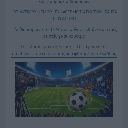
ένα φαρμακείο διακοπών
ΙΟΣ ΔΥΤΙΚΟΥ ΝΕΙΛΟΥ: ΣΥΝΑΓΕΡΜΟΣ ΑΠΟ ΤΟΝ ΙΣΑ ΓΙΑ
ΤΗΝ ΑΤΤΙΚΗ
Πληθωρισμός: Στο 3,4% τον Ιούλιο – «Καίνε» οι τιμές
σε στέγη και καύσιμα
Το… Δικαίωμα στη Σιωπή…: Ο Πιερρακάκης
διορθώνει την εικόνα μιας «διεφθαρμένης» Ελλάδας