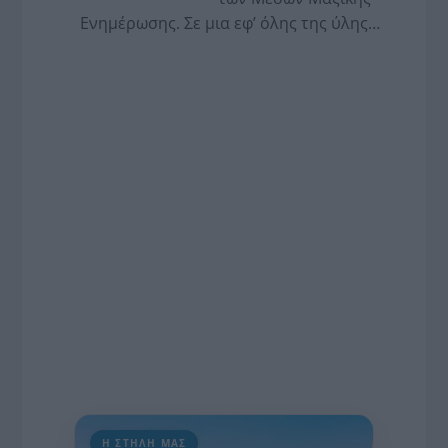
Ενημέρωσης. Σε μια εφ’ όλης της ύλης
συνέντευξη στον Βασίλη Κουφόπουλο, αναλύει
το χρονοδιάγραμμα για τις περιφερειακές και
ραδιοφωνικές άδειες, το πακέτο στήριξης των 80
εκατομμυρίων ευρώ για τον Τύπο, αλλά και την
πρωτοβουλία για την άρση της ανωνυμίας στο
διαδίκτυο.
Η ΣΤΗΛΗ ΜΑΣ