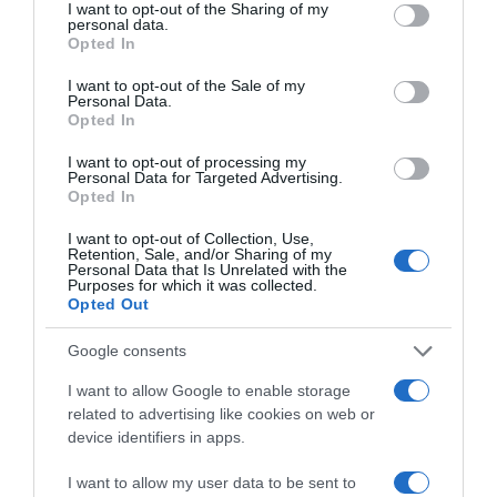
not limited to your visit or usage behaviour. You may click to
I want to opt-out of the Sharing of my
personal data.
grant or deny consent to Google and its third-party tags to
Opted In
use your data for below specified purposes in below Google
consent section.
I want to opt-out of the Sale of my
Personal Data.
Opted In
I want to opt-out of processing my
ΔΙΑΒΑΣΤΕ ΚΑΙ ΤΑ ΠΑΡΑΚΑΤΩ
Personal Data for Targeted Advertising.
Opted In
Το σχέδιο του Ισραήλ για τους Κούρδους
I want to opt-out of Collection, Use,
Retention, Sale, and/or Sharing of my
Personal Data that Is Unrelated with the
Αντίστροφη μέτρηση για το Μπέρμιγχαμ 2026:
Purposes for which it was collected.
Ιστορική ελληνική παρουσία στο Ευρωπαϊκό Στίβου
Opted Out
Προβληματίζει το κύμα φυγής των συνταξιούχων
Google consents
Ο καιρός των επομένων ημερών: Κανονικός
I want to allow Google to enable storage
Αύγουστος με δυνατούς βοριάδες και σταδιακή
related to advertising like cookies on web or
άνοδο της θερμοκρασίας
device identifiers in apps.
ΤΟ ΠΑΡΟΝ: Ρυθμιστής ο Αντώνης Σαμαράς – Απειλή
I want to allow my user data to be sent to