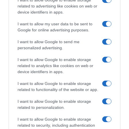
I want to allow Google to enable storage
ΤΟ ΠΑΡΟΝ: Ρυθμιστής ο Αντώνης Σαμαράς – Απειλή
related to advertising like cookies on web or
για ΝΔ
device identifiers in apps.
Όρθρος και Θεία Λειτουργία live: Δείτε την Κυριακή Ι΄
I want to allow my user data to be sent to
Ματθαίου
Google for online advertising purposes.
Όλο και λιγοστεύουν τα παιδιά που γράφονται στην
I want to allow Google to send me
Α΄ Δημοτικού
personalized advertising.
Το σχέδιο του Ισραήλ για τους Κούρδους
I want to allow Google to enable storage
related to analytics like cookies on web or
Δήμος Πειραιά: Ασχολήθηκε κανείς με τη σκαλωσιά
device identifiers in apps.
που κατέρρευσε ή μόνο οι… φωτογράφοι;
I want to allow Google to enable storage
ΤΟ ΒΙΒΛΙΟ ΣΤΟ “Π”
related to functionality of the website or app.
I want to allow Google to enable storage
related to personalization.
I want to allow Google to enable storage
related to security, including authentication