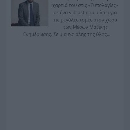
χαρτιά του στις «Τυπολογίες»
σε ένα vidcast που μιλάει για
τις μεγάλες τομές στον χώρο
των Μέσων Μαζικής
Ενημέρωσης. Σε μια εφ’ όλης της ύλης
συνέντευξη στον Βασίλη Κουφόπουλο, αναλύει
το χρονοδιάγραμμα για τις περιφερειακές και
ραδιοφωνικές άδειες, το πακέτο στήριξης των 80
εκατομμυρίων ευρώ για τον Τύπο, αλλά και την
πρωτοβουλία για την άρση της ανωνυμίας στο
διαδίκτυο.