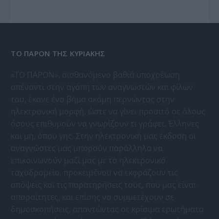
ΤΟ ΠΑΡΟΝ ΤΗΣ ΚΥΡΙΑΚΗΣ
«ΤΟ ΠΑΡΟΝ», αισθανόμενο βαθιά υποχρέωση
απέναντι στην αγάπη των αναγνωστών και φίλων
του, έκανε ένα βήμα ακόμη περνώντας στην
ηλεκτρονική μορφή, ώστε να γίνει προσιτό σε όλους
όσους επιθυμούν να γνωρίζουν τι γράφει, Έλληνες
και μη, όπου γης. Στην ηλεκτρονική μας έκδοση οι
αναγνώστες μας μπορούν παράλληλα να
επικοινωνούν μαζί μας με το ηλεκτρονικό
ταχυδρομείο, προκειμένου να εκφράζουν τις
απόψεις και τις παρατηρήσεις τους, που μας είναι
απαραίτητες, και επίσης να συμμετέχουν σε
δημοσκοπήσεις, απαντώντας σε κρίσιμα ερωτήματα