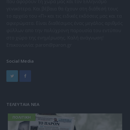
που αφορούν τη χώρα μας και τον Ελληνισμό
γενικότερα. Και βέβαια θα έχουν στη διάθεσή τους
το αρχείο του «Π» και τις ειδικές εκδόσεις μας και τα
αφιερώματα. Είναι διαθέσιμος ένας μεγάλος αριθμός
φύλλων απο την πολύχρονη παρουσία του εντύπου
στο χώρο της ενημέρωσης. Καλή ανάγνωση!
Επικοινωνία:
paron@paron.gr
Social Media
ΤΕΛΕΥΤΑΙΑ ΝΕΑ
ΠΟΛΙΤΙΚΗ