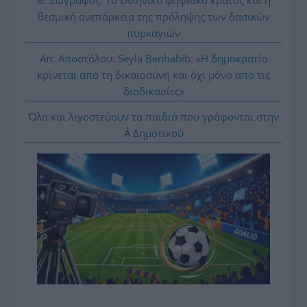
Β. Ζωγράφος: Το ελληνικό ψηφιακό κράτος και η
θεσμική ανεπάρκεια της πρόληψης των δασικών
πυρκαγιών
Απ. Αποστόλου: Seyla Benhabib: «Η δημοκρατία
κρίνεται από τη δικαιοσύνη και όχι μόνο από τις
διαδικασίες»
Όλο και λιγοστεύουν τα παιδιά που γράφονται στην
Α΄ Δημοτικού