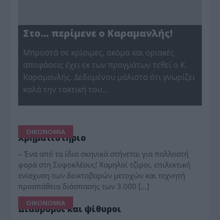
Στο… περίμενε ο Καραμανλής!
Μπροστά σε κρίσιμες, ακόμα και οριακές
αποφάσεις έχει εκ των πραγμάτων τεθεί ο Κ.
Καραμανλής. Δεδομένου μάλιστα ότι γνωρίζει
καλά την τακτική του…
ΟΙΚΟΝΟΜΙΑ
Χρηματιστήριο
– Ένα από τα ίδια σκηνικά στήνεται για πολλοστή
φορά στη Σοφοκλέους! Χαμηλοί τζίροι, επιλεκτική
ενίσχυση των δεικτοβαρών μετοχών και τεχνητή
προσπάθεια διάσπασης των 3.000 […]
ΟΙΚΟΝΟΜΙΑ
Διάδρομοι και ψίθυροι