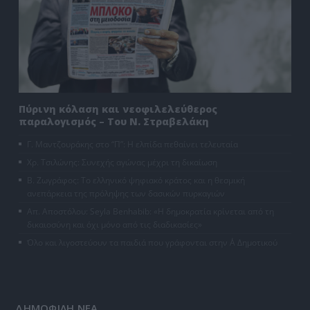
Πύρινη κόλαση και νεοφιλελεύθερος
παραλογισμός – Του Ν. Στραβελάκη
Γ. Μαντζουράκης στο “Π”: Η ελπίδα πεθαίνει τελευταία
Χρ. Τσιλώνης: Συνεχής αγώνας μέχρι τη δικαίωση
Β. Ζωγράφος: Το ελληνικό ψηφιακό κράτος και η θεσμική
ανεπάρκεια της πρόληψης των δασικών πυρκαγιών
Απ. Αποστόλου: Seyla Benhabib: «Η δημοκρατία κρίνεται από τη
δικαιοσύνη και όχι μόνο από τις διαδικασίες»
Όλο και λιγοστεύουν τα παιδιά που γράφονται στην Α΄ Δημοτικού
ΔΗΜΟΦΙΛΗ ΝΕΑ