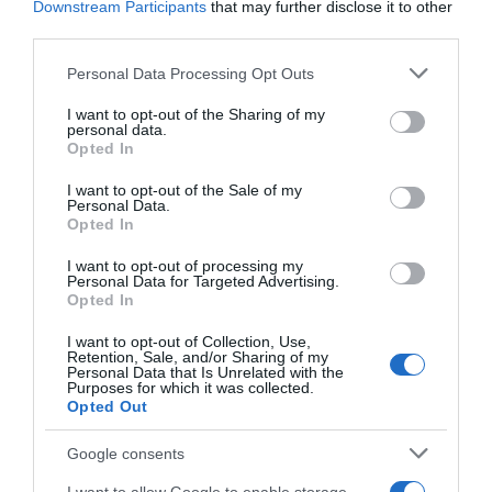
Downstream Participants
that may further disclose it to other
third parties.
Please note that this website/app uses one or more Google
Personal Data Processing Opt Outs
services and may gather and store information including but
not limited to your visit or usage behaviour. You may click to
I want to opt-out of the Sharing of my
personal data.
grant or deny consent to Google and its third-party tags to
Opted In
use your data for below specified purposes in below Google
consent section.
I want to opt-out of the Sale of my
Personal Data.
Opted In
I want to opt-out of processing my
Personal Data for Targeted Advertising.
Opted In
I want to opt-out of Collection, Use,
ΔΙΑΒΑΣΤΕ ΚΑΙ ΤΑ ΠΑΡΑΚΑΤΩ
Retention, Sale, and/or Sharing of my
Personal Data that Is Unrelated with the
Purposes for which it was collected.
Opted Out
Κλασικός Δεκαπενταύγουστος με ηλιοφάνεια, υψηλές
θερμοκρασίες και ισχυρά μελτέμια την εβδομάδα
Google consents
που έρχεται