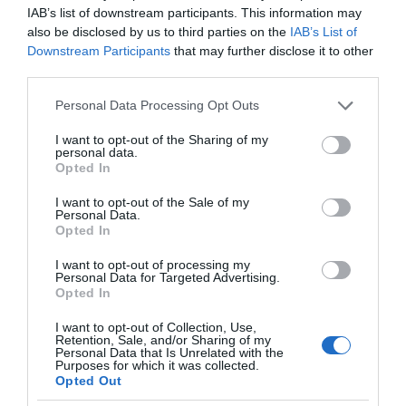
πλήγμα στην πολυφωνία, στην ελευθερία του
IAB’s list of downstream participants. This information may
also be disclosed by us to third parties on the
IAB’s List of
Τύπου, στις Γερμανοελληνικές σχέσεις και στην
Downstream Participants
that may further disclose it to other
Ευρωπαϊκή αλληλεγγύη, στέλνοντας ένα
third parties.
αρνητικό μήνυμα σε εκατομμύρια
Please note that this website/app uses one or more Google
Personal Data Processing Opt Outs
ελληνόφωνους πολίτες στην Ευρώπη και
services and may gather and store information including but
διεθνώς.
not limited to your visit or usage behaviour. You may click to
I want to opt-out of the Sharing of my
personal data.
grant or deny consent to Google and its third-party tags to
Opted In
Σε μια περίοδο αυξημένων γεωπολιτικών
use your data for below specified purposes in below Google
consent section.
εντάσεων, διάδοσης της παραπληροφόρησης
I want to opt-out of the Sale of my
Personal Data.
και ενίσχυσης εθνικιστικών αφηγημάτων, η
Opted In
ανάγκη για ανεξάρτητη, αξιόπιστη και
I want to opt-out of processing my
πολυγλωσσική διεθνή ενημέρωση είναι πιο
Personal Data for Targeted Advertising.
Opted In
επιτακτική από ποτέ. Το ελληνόφωνο
πρόγραμμα της Deutsche Welle υπήρξε επί
I want to opt-out of Collection, Use,
Retention, Sale, and/or Sharing of my
δεκαετίες μια αναντικατάστατη φωνή υπέρ των
Personal Data that Is Unrelated with the
Purposes for which it was collected.
δημοκρατικών αξιών, της ελευθερίας της
Opted Out
έκφρασης, της ευρωπαϊκής κατανόησης και της