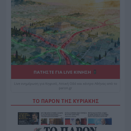
ΠΑΤΗΣΤΕ ΓΙΑ LIVE ΚΙΝΗΣΗ
Live ενημέρωση για Κηφισό, Αττική Οδό και κέντρο Αθήνας από το
paron.gr
ΤΟ ΠΑΡΟΝ ΤΗΣ ΚΥΡΙΑΚΗΣ