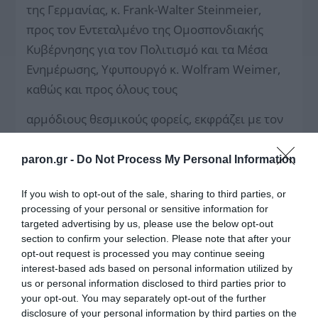
της Γερμανίας, κ. Frank-Walter Steinmeier,
προς τον Εντεταλμένο της Ομοσπονδιακής
Κυβέρνησης για τον Πολιτισμό και τα Μέσα
Ενημέρωσης, Υφυπουργό κ. Wolfram Weimer,
καθώς και προς όλους τους
αρμόδιους θεσμικούς φορείς, εκφράζει με τον
πλέον κατηγορηματικό τρόπο την έντονη και
αδιαπραγμάτευτη αντίδρασή της στη διακοπή
paron.gr -
Do Not Process My Personal Information
του ελληνόφωνου προγράμματος της Deutsche
If you wish to opt-out of the sale, sharing to third parties, or
Welle.
processing of your personal or sensitive information for
targeted advertising by us, please use the below opt-out
Στην επιστολή αναφέρει και τονίζει ιδιαίτερα
section to confirm your selection. Please note that after your
τα εξής: Με μεγάλη ανησυχία και βαθιά
opt-out request is processed you may continue seeing
απογοήτευση καταγγέλλουμε τη διακοπή του
interest-based ads based on personal information utilized by
us or personal information disclosed to third parties prior to
ελληνόφωνου προγράμματος της Deutsche
your opt-out. You may separately opt-out of the further
Welle. Η απόφαση αυτή συνιστά σοβαρό
disclosure of your personal information by third parties on the