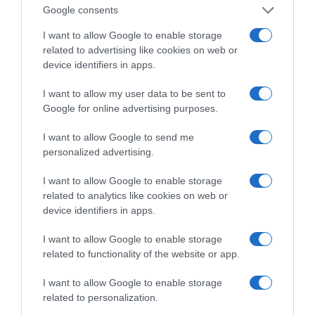
Google consents
κριτικής δημοσιογραφίας, ιδίως για πολίτες με
I want to allow Google to enable storage
περιορισμένη πρόσβαση σε ελεύθερα μέσα
related to advertising like cookies on web or
ενημέρωσης.
device identifiers in apps.
Η κατάργησή του δεν αποτελεί απλώς μια
I want to allow my user data to be sent to
τεχνική ή δημοσιονομική επιλογή, αλλά μια
Google for online advertising purposes.
βαθιά πολιτική απόφαση. Υπονομεύει τον ρόλο
I want to allow Google to send me
της Γερμανίας ως αξιόπιστου υπερασπιστή της
personalized advertising.
πολυφωνίας και του διαλόγου, εξασθενίζει την
I want to allow Google to enable storage
πολιτιστική και πολιτική γέφυρα με την Ελλάδα
related to analytics like cookies on web or
και θέτει υπό αμφισβήτηση τη συνέπεια
device identifiers in apps.
ανάμεσα στις διακηρύξεις περί ευρωπαϊκών
I want to allow Google to enable storage
αξιών και την εφαρμογή τους στην πράξη.
related to functionality of the website or app.
Ιδιαίτερα προβληματικό είναι το γεγονός ότι
I want to allow Google to enable storage
καταργείται μια γλώσσα με τεράστια ιστορική,
related to personalization.
πολιτιστική και ευρωπαϊκή σημασία, μια