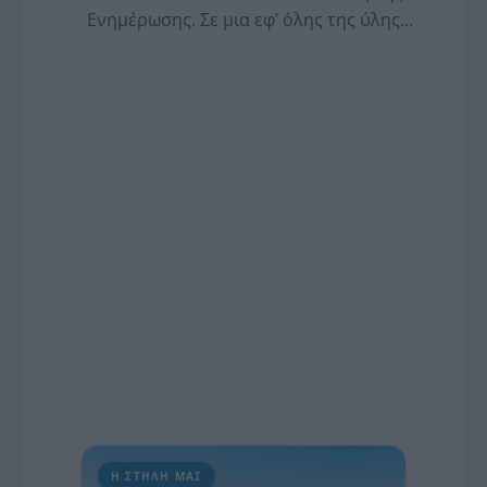
Ενημέρωσης. Σε μια εφ’ όλης της ύλης
συνέντευξη στον Βασίλη Κουφόπουλο, αναλύει
το χρονοδιάγραμμα για τις περιφερειακές και
ραδιοφωνικές άδειες, το πακέτο στήριξης των 80
εκατομμυρίων ευρώ για τον Τύπο, αλλά και την
πρωτοβουλία για την άρση της ανωνυμίας στο
διαδίκτυο.
Η ΣΤΗΛΗ ΜΑΣ