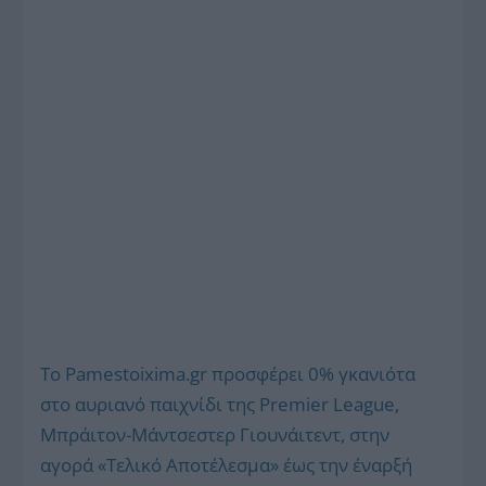
To
Pamestoixima
.
gr
προσφέρει 0% γκανιότα
στο αυριανό παιχνίδι της
Premier
League
,
Μπράιτον-Μάντσεστερ Γιουνάιτεντ, στην
αγορά «Τελικό Αποτέλεσμα» έως την έναρξή