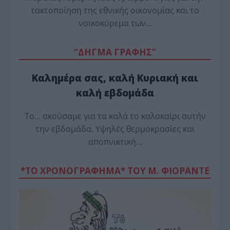
τακτοποίηση της εθνικής οικονομίας και το
νοικοκύρεμα των…
“ΔΗΓΜΑ ΓΡΑΦΗΣ”
Καλημέρα σας, καλή Κυριακή και
καλή εβδομάδα
Το… ακούσαμε για τα καλά το καλοκαίρι αυτήν
την εβδομάδα. Υψηλές θερμοκρασίες και
αποπνικτική…
*ΤΟ ΧΡΟΝΟΓΡΑΦΗΜΑ* ΤΟΥ Μ. ΦΙΟΡΆΝΤΕ