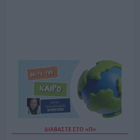
ΔΙΑΒΆΣΤΕ ΣΤΟ «Π»