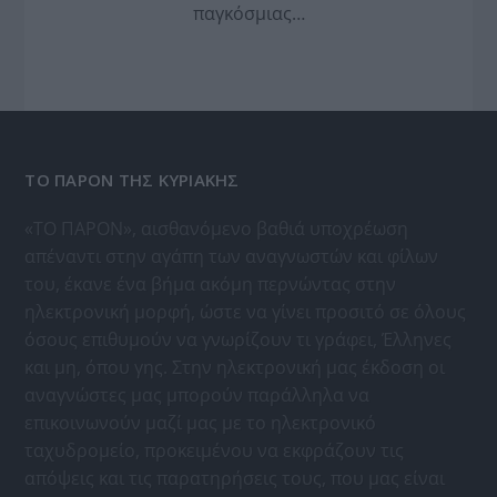
παγκόσμιας…
ΤΟ ΠΑΡΟΝ ΤΗΣ ΚΥΡΙΑΚΗΣ
«ΤΟ ΠΑΡΟΝ», αισθανόμενο βαθιά υποχρέωση
απέναντι στην αγάπη των αναγνωστών και φίλων
του, έκανε ένα βήμα ακόμη περνώντας στην
ηλεκτρονική μορφή, ώστε να γίνει προσιτό σε όλους
όσους επιθυμούν να γνωρίζουν τι γράφει, Έλληνες
και μη, όπου γης. Στην ηλεκτρονική μας έκδοση οι
αναγνώστες μας μπορούν παράλληλα να
επικοινωνούν μαζί μας με το ηλεκτρονικό
ταχυδρομείο, προκειμένου να εκφράζουν τις
απόψεις και τις παρατηρήσεις τους, που μας είναι