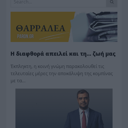
Η διαφθορά απειλεί και τη… ζωή μας
Έκπληκτη, η κοινή γνώμη παρακολουθεί τις
τελευταίες μέρες την αποκάλυψη της κο­μπίνας
με τα…