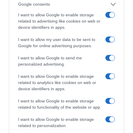
Google consents
I want to allow Google to enable storage
related to advertising like cookies on web or
device identifiers in apps.
I want to allow my user data to be sent to
Η ΣΤΗΛΗ ΜΑΣ
Google for online advertising purposes.
I want to allow Google to send me
personalized advertising.
I want to allow Google to enable storage
related to analytics like cookies on web or
device identifiers in apps.
I want to allow Google to enable storage
related to functionality of the website or app.
I want to allow Google to enable storage
related to personalization.