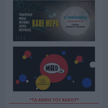
*ΤΑ ΆΝΘΗ ΤΟΥ ΚΑΚΟΎ*